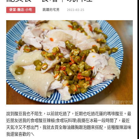
便當-麵店-小吃
跳躍的宅男
2022-02-25
說到酸豆我也不陌生，以前就吃過了，近期也吃過花蓮的嗎啡酸豆。最
近朋友送我的食嚐酸豆辣椒(食嚐玩料理)我擺在冰箱一段時間了，最近
天氣冷又不想出門，我就去買全聯油雞胸跟泡麵來搭配，這種酸辣滋味
我還蠻喜歡的ㄟ