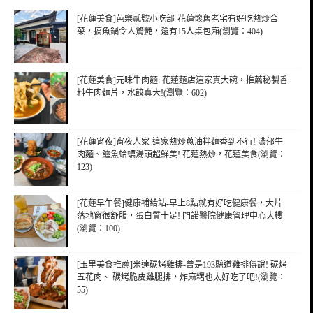
[花蓮美食]芭樂貳號小吃部-花蓮懷舊老宅有好吃熱炒合
菜，搞魚鍋令人驚艷，還有15人桌包廂(瀏覽：404)
[花蓮美食]元味牛肉麵: 花蓮麵店這家真大碗，推薦秘製香
料牛肉麵片，水餃真大!(瀏覽：602)
[花蓮宵夜]宵夜人家-這家熱炒蔥油拌麵香到不行! 濃郁牛
肉麵、鱸魚蛤蠣湯頭超鮮美! 花蓮熱炒，花蓮美食(瀏覽：
123)
[花蓮早午餐]健康補給站-早上8點就有好吃健康餐，大片
落地窗很舒服，蛋白質十足! 門諾醫院健康管理中心大樓
(瀏覽：100)
[玉里美食推薦]米達碳烤雞排-曾是193縣道雞排傳說! 碳烤
五花肉、 碳烤脆皮雞腿排，炸麻糬也太好吃了吧!(瀏覽：
55)