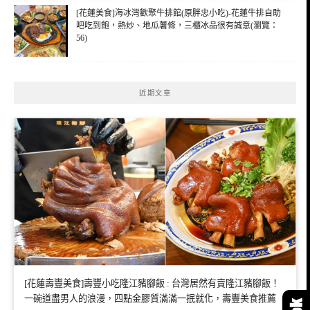
[花蓮美食]海冰灣歡聚牛排館(原胖忠小吃)-花蓮牛排自助
吧吃到飽，熱炒、地瓜薯條，三櫃冰品很有誠意(瀏覽：
56)
近期文章
[花蓮壽豐美食]壽豐小吃隆江豬腳飯 : 台灣居然有賣隆江豬腳飯！
一碗道盡男人的浪漫，四點金膠質滿滿一抿就化，壽豐美食推薦