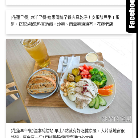
[花蓮早餐] 東洋早餐-這家傳統早餐店真乾淨！皮蛋酸豆手工蛋
餅，搭配6種醬料真過癮，炒麵、肉羹麵通通有，花蓮老店
[花蓮早午餐]健康補給站-早上8點就有好吃健康餐，大片落地窗很
舒服，蛋白質十足! 門諾醫院健康管理中心大樓