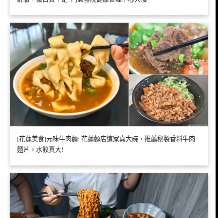
[花蓮美食]元味牛肉麵: 花蓮麵店這家真大碗，推薦秘製香料牛肉
麵片，水餃真大!