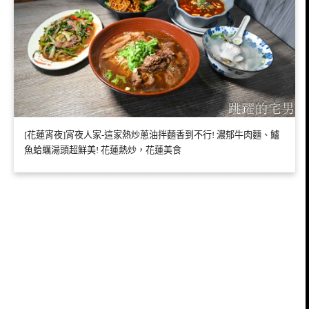
[花蓮宵夜]宵夜人家-這家熱炒蔥油拌麵香到不行! 濃郁牛肉麵、鱸
魚蛤蠣湯頭超鮮美! 花蓮熱炒，花蓮美食