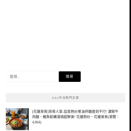
搜
尋
關
鍵
GA4今日熱門文章
字:
[花蓮宵夜]宵夜人家-這家熱炒蔥油拌麵香到不行! 濃郁牛
肉麵、鱸魚蛤蠣湯頭超鮮美! 花蓮熱炒，花蓮美食(瀏覽：
4,064)