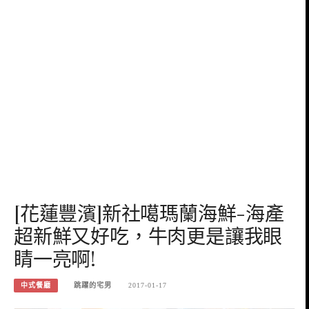
[花蓮豐濱]新社噶瑪蘭海鮮-海產
超新鮮又好吃，牛肉更是讓我眼
睛一亮啊!
中式餐廳
跳躍的宅男
2017-01-17