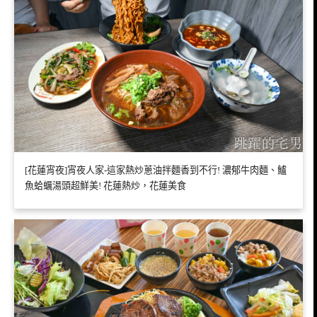
[花蓮宵夜]宵夜人家-這家熱炒蔥油拌麵香到不行! 濃郁牛肉麵、鱸
魚蛤蠣湯頭超鮮美! 花蓮熱炒，花蓮美食