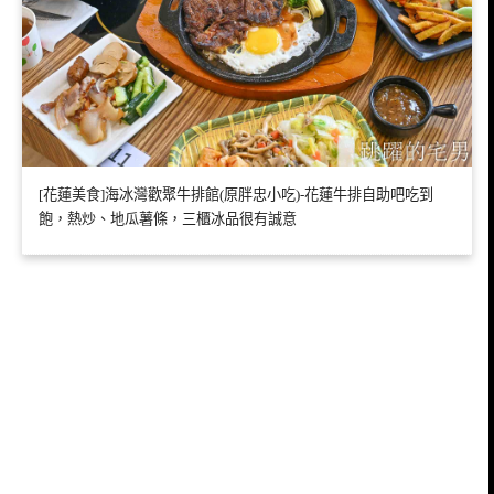
[花蓮美食]海冰灣歡聚牛排館(原胖忠小吃)-花蓮牛排自助吧吃到
飽，熱炒、地瓜薯條，三櫃冰品很有誠意