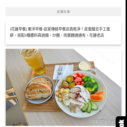
近期文章
[花蓮早餐] 東洋早餐-這家傳統早餐店真乾淨！皮蛋酸豆手工蛋
餅，搭配6種醬料真過癮，炒麵、肉羹麵通通有，花蓮老店