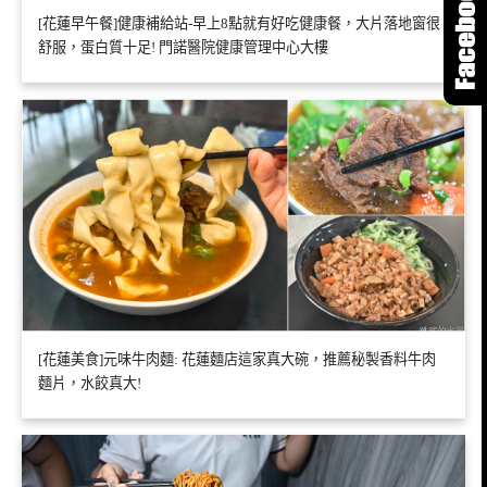
[花蓮早午餐]健康補給站-早上8點就有好吃健康餐，大片落地窗很
舒服，蛋白質十足! 門諾醫院健康管理中心大樓
[花蓮美食]元味牛肉麵: 花蓮麵店這家真大碗，推薦秘製香料牛肉
麵片，水餃真大!