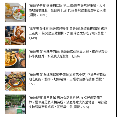
[花蓮早午餐]健康補給站-早上8點就有好吃健康餐，大片
落地窗很舒服，蛋白質十足! 門諾醫院健康管理中心大樓
(瀏覽：3,090)
[玉里美食推薦]米達碳烤雞排-曾是193縣道雞排傳說! 碳烤
五花肉、 碳烤脆皮雞腿排，炸麻糬也太好吃了吧!(瀏覽：
1,619)
[花蓮美食]元味牛肉麵: 花蓮麵店這家真大碗，推薦秘製香
料牛肉麵片，水餃真大!(瀏覽：1,356)
[花蓮美食]海冰灣歡聚牛排館(原胖忠小吃)-花蓮牛排自助
吧吃到飽，熱炒、地瓜薯條，三櫃冰品很有誠意(瀏覽：
677)
[花蓮簡餐]晨星會館-房角石創意料理: 沒招牌還要按門
鈴？還以為是私人招待所，滿屋綠意大片落地窗，用行動
支持弱勢單親媽媽，花蓮早午餐(瀏覽：505)