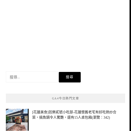
搜
尋
關
鍵
GA4今日熱門文章
字:
[花蓮美食]芭樂貳號小吃部-花蓮懷舊老宅有好吃熱炒合
菜，搞魚鍋令人驚艷，還有15人桌包廂(瀏覽：342)