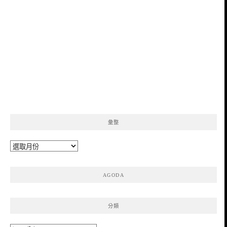
彙整
彙
整
AGODA
分類