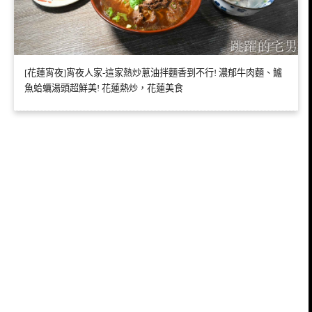
[花蓮宵夜]宵夜人家-這家熱炒蔥油拌麵香到不行! 濃郁牛肉麵、鱸
魚蛤蠣湯頭超鮮美! 花蓮熱炒，花蓮美食