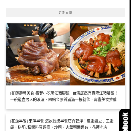
近期文章
[花蓮壽豐美食]壽豐小吃隆江豬腳飯 : 台灣居然有賣隆江豬腳飯！
一碗道盡男人的浪漫，四點金膠質滿滿一抿就化，壽豐美食推薦
[花蓮早餐] 東洋早餐-這家傳統早餐店真乾淨！皮蛋酸豆手工蛋
餅，搭配6種醬料真過癮，炒麵、肉羹麵通通有，花蓮老店