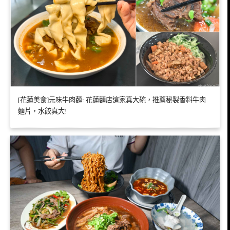
[花蓮美食]元味牛肉麵: 花蓮麵店這家真大碗，推薦秘製香料牛肉
麵片，水餃真大!