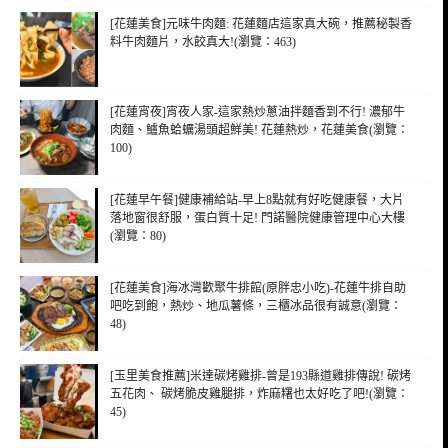
[花蓮美食]元味牛肉麵: 花蓮麵店這家真大碗，推薦秘製香
料牛肉麵片，水餃真大!(瀏覽：463)
[花蓮宵夜]宵夜人家-這家熱炒蔥油拌麵香到不行! 濃郁牛
肉麵、鱸魚蛤蠣湯頭超鮮美! 花蓮熱炒，花蓮美食(瀏覽：
100)
[花蓮早午餐]健康補給站-早上8點就有好吃健康餐，大片
落地窗很舒服，蛋白質十足! 門諾醫院健康管理中心大樓
(瀏覽：80)
[花蓮美食]海冰灣歡聚牛排館(原胖忠小吃)-花蓮牛排自助
吧吃到飽，熱炒、地瓜薯條，三櫃冰品很有誠意(瀏覽：
48)
[玉里美食推薦]米達碳烤雞排-曾是193縣道雞排傳說! 碳烤
五花肉、 碳烤脆皮雞腿排，炸麻糬也太好吃了吧!(瀏覽：
45)