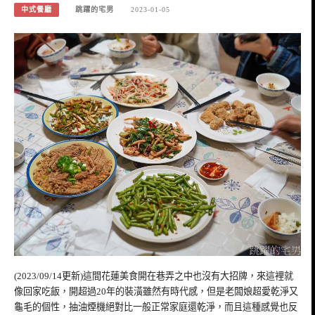
中式餐廳
跳躍的宅男
2023-01-05
(2023/09/14更新)這間花蓮美食開在巷弄之中也沒有大招牌，來這裡就
像回家吃飯，開超過20年的裝潢雖然有時代感，但是老闆娘超愛乾淨又
龜毛的個性，抽油煙機絕對比一般正常家庭還乾淨，而且這種感覺也反