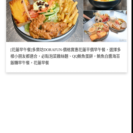
[花蓮早午餐]多樂坊DORAFUN-價格實惠花蓮平價早午餐，選擇多
樣小朋友都適合，必點泡菜雞絲麵、QQ鮪魚蛋餅，鮪魚白醬海苔
飯糰早午餐，花蓮早餐