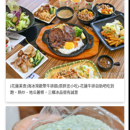
[花蓮美食]海冰灣歡聚牛排館(原胖忠小吃)-花蓮牛排自助吧吃到
飽，熱炒、地瓜薯條，三櫃冰品很有誠意