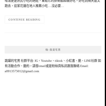
噌湯更是庶民小吃的絕配，重點它的排骨飯超級好吃，好吃到隔天還又
跑去，這家花蓮在地人推薦小吃….沒必要…
CONTINUE READING
嗨~我是宅男
跳躍的宅男 社群平台: IG、Youtube、tiktok、小紅書、脆、LINE社群 如
有活動合作、邀約，請發email或是粉絲頁私訊跟我聯絡 Email:
a0913575012@gmail.com