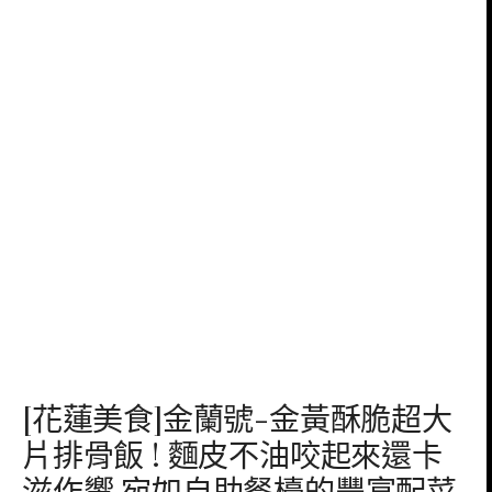
[花蓮美食]金蘭號-金黃酥脆超大
片排骨飯 ! 麵皮不油咬起來還卡
滋作響 宛如自助餐檯的豐富配菜