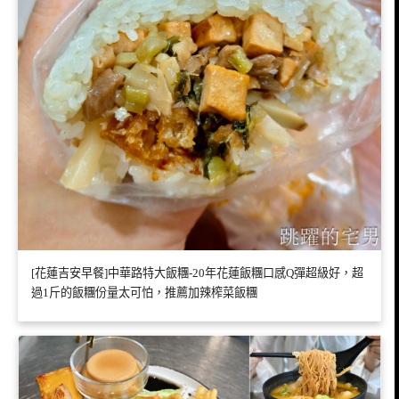
[花蓮吉安早餐]中華路特大飯糰-20年花蓮飯糰口感Q彈超級好，超
過1斤的飯糰份量太可怕，推薦加辣榨菜飯糰