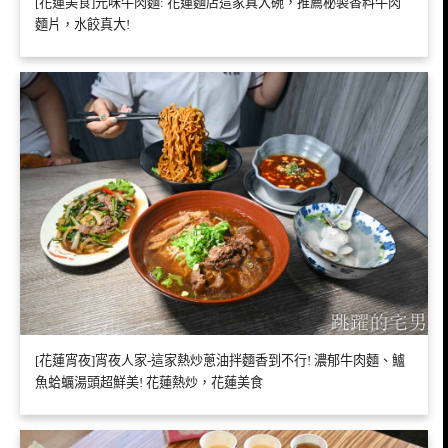
[花蓮美食]元味牛肉麵: 花蓮麵店這家真大碗，推薦秘製香料牛肉
麵片，水餃真大!
[花蓮宵夜]宵夜人家-這家熱炒蔥油拌麵香到不行! 濃郁牛肉麵、鱸
魚蛤蠣湯頭超鮮美! 花蓮熱炒，花蓮美食