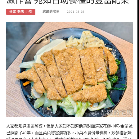
便當-麵店-小吃
跳躍的宅男
2021-08-29
大家都知道周家蒸餃，但是大家知不知道他斜對面這家花蓮小吃-金蘭號
已經開了40年，而且菜色豐富選項多，小菜不貴份量也夠，炒麵搭配味