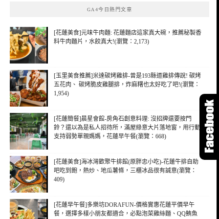
鍵
GA4今日熱門文章
字:
[花蓮美食]元味牛肉麵: 花蓮麵店這家真大碗，推薦秘製香
料牛肉麵片，水餃真大!(瀏覽：2,173)
[玉里美食推薦]米達碳烤雞排-曾是193縣道雞排傳說! 碳烤
五花肉、 碳烤脆皮雞腿排，炸麻糬也太好吃了吧!(瀏覽：
1,954)
[花蓮簡餐]晨星會館-房角石創意料理: 沒招牌還要按門
鈴？還以為是私人招待所，滿屋綠意大片落地窗，用行動
支持弱勢單親媽媽，花蓮早午餐(瀏覽：668)
[花蓮美食]海冰灣歡聚牛排館(原胖忠小吃)-花蓮牛排自助
吧吃到飽，熱炒、地瓜薯條，三櫃冰品很有誠意(瀏覽：
409)
[花蓮早午餐]多樂坊DORAFUN-價格實惠花蓮平價早午
餐，選擇多樣小朋友都適合，必點泡菜雞絲麵、QQ鮪魚