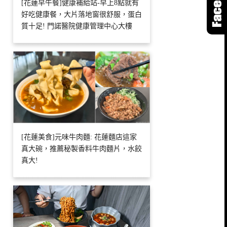
[花蓮早午餐]健康補給站-早上8點就有
好吃健康餐，大片落地窗很舒服，蛋白
質十足! 門諾醫院健康管理中心大樓
[花蓮美食]元味牛肉麵: 花蓮麵店這家
真大碗，推薦秘製香料牛肉麵片，水餃
真大!