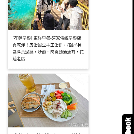
[花蓮早餐] 東洋早餐-這家傳統早餐店
真乾淨！皮蛋酸豆手工蛋餅，搭配6種
醬料真過癮，炒麵、肉羹麵通通有，花
蓮老店