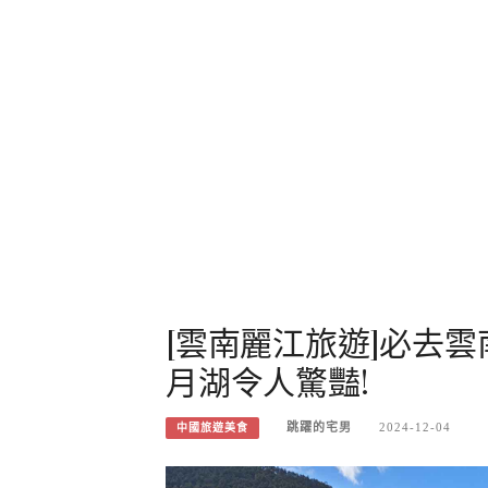
[雲南麗江旅遊]必去
月湖令人驚豔!
跳躍的宅男
2024-12-04
中國旅遊美食