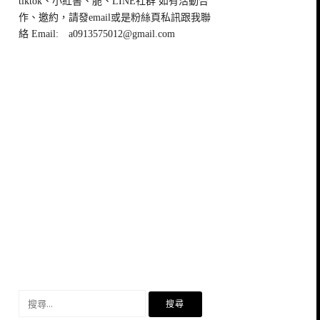
tiktok、小紅書、脆、LINE社群 如有活動合
作、邀約，請發email或是粉絲頁私訊跟我聯
絡 Email:
a0913575012@gmail.com
搜
尋