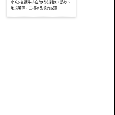
小吃)-花蓮牛排自助吧吃到飽，熱炒、
地瓜薯條，三櫃冰品很有誠意