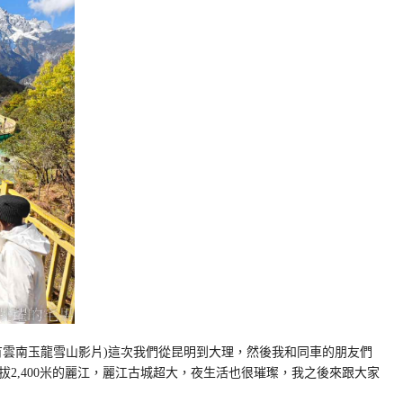
有雲南玉龍雪山影片)這次我們從昆明到大理，然後我和同車的朋友們
拔2,400米的麗江，麗江古城超大，夜生活也很璀璨，我之後來跟大家