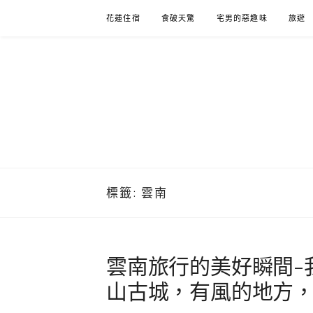
Skip
花蓮住宿
食破天驚
宅男的惡趣味
旅遊
to
content
標籤:
雲南
雲南旅行的美好瞬間-
山古城，有風的地方