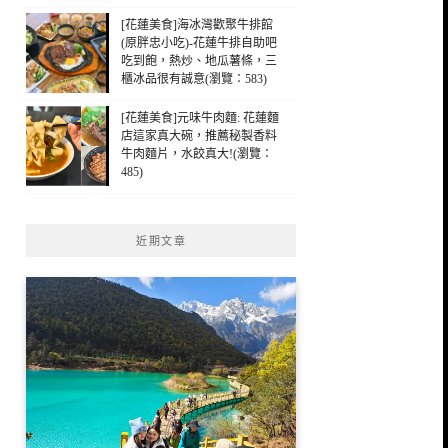
[花蓮美食]海冰灣歡聚牛排館
(原胖忠小吃)-花蓮牛排自助吧
吃到飽，熱炒、地瓜薯條，三
櫃冰品很有誠意(瀏覽：583)
[花蓮美食]元味牛肉麵: 花蓮麵
店這家真大碗，推薦秘製香料
牛肉麵片，水餃真大!(瀏覽：
485)
近期文章