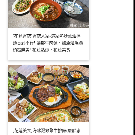
[花蓮宵夜]宵夜人家-這家熱炒蔥油拌
麵香到不行! 濃郁牛肉麵、鱸魚蛤蠣湯
頭超鮮美! 花蓮熱炒，花蓮美食
[花蓮美食]海冰灣歡聚牛排館(原胖忠