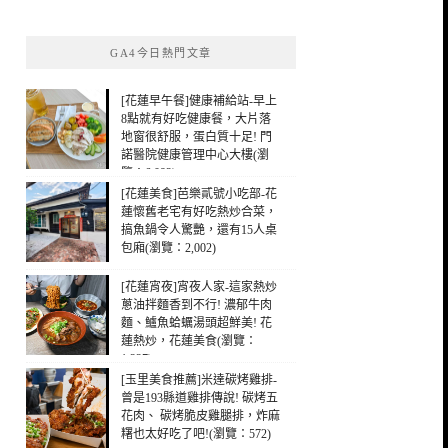
關
鍵
GA4今日熱門文章
字:
[花蓮早午餐]健康補給站-早上
8點就有好吃健康餐，大片落
地窗很舒服，蛋白質十足! 門
諾醫院健康管理中心大樓(瀏
覽：6,092)
[花蓮美食]芭樂貳號小吃部-花
蓮懷舊老宅有好吃熱炒合菜，
搞魚鍋令人驚艷，還有15人桌
包廂(瀏覽：2,002)
[花蓮宵夜]宵夜人家-這家熱炒
蔥油拌麵香到不行! 濃郁牛肉
麵、鱸魚蛤蠣湯頭超鮮美! 花
蓮熱炒，花蓮美食(瀏覽：
1,227)
[玉里美食推薦]米達碳烤雞排-
曾是193縣道雞排傳說! 碳烤五
花肉、 碳烤脆皮雞腿排，炸麻
糬也太好吃了吧!(瀏覽：572)