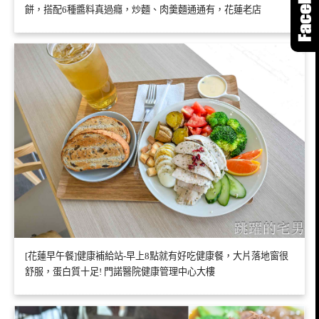
餅，搭配6種醬料真過癮，炒麵、肉羹麵通通有，花蓮老店
[花蓮早午餐]健康補給站-早上8點就有好吃健康餐，大片落地窗很
舒服，蛋白質十足! 門諾醫院健康管理中心大樓