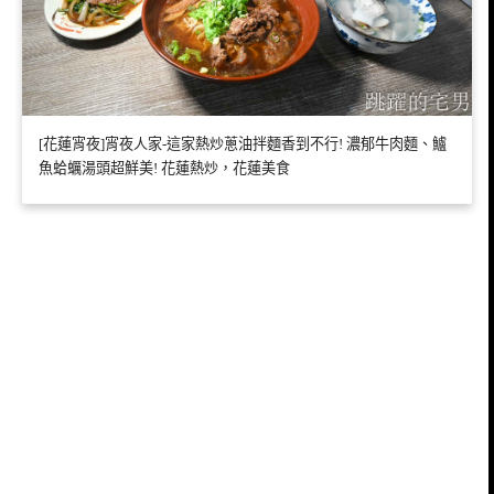
[花蓮宵夜]宵夜人家-這家熱炒蔥油拌麵香到不行! 濃郁牛肉麵、鱸
魚蛤蠣湯頭超鮮美! 花蓮熱炒，花蓮美食