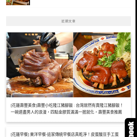
近期文章
[花蓮壽豐美食]壽豐小吃隆江豬腳飯 : 台灣居然有賣隆江豬腳飯！
一碗道盡男人的浪漫，四點金膠質滿滿一抿就化，壽豐美食推薦
[花蓮早餐] 東洋早餐-這家傳統早餐店真乾淨！皮蛋酸豆手工蛋