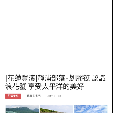
[花蓮豐濱]靜浦部落-划膠筏 認識
浪花蟹 享受太平洋的美好
花蓮景點
跳躍的宅男
2017-01-03