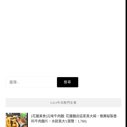
搜
尋
關
鍵
GA4今日熱門文章
字:
[花蓮美食]元味牛肉麵: 花蓮麵店這家真大碗，推薦秘製香
料牛肉麵片，水餃真大!(瀏覽：1,760)