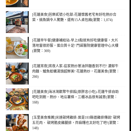
[花蓮美食]芭樂貳號小吃部-花蓮懷舊老宅有好吃熱炒合
菜，搞魚鍋令人驚艷，還有15人桌包廂(瀏覽：1,074)
[花蓮早午餐]健康補給站-早上8點就有好吃健康餐，大片
落地窗很舒服，蛋白質十足! 門諾醫院健康管理中心大樓
(瀏覽：369)
[花蓮宵夜]宵夜人家-這家熱炒蔥油拌麵香到不行! 濃郁牛
肉麵、鱸魚蛤蠣湯頭超鮮美! 花蓮熱炒，花蓮美食(瀏覽：
266)
[花蓮美食]海冰灣歡聚牛排館(原胖忠小吃)-花蓮牛排自助
吧吃到飽，熱炒、地瓜薯條，三櫃冰品很有誠意(瀏覽：
168)
[玉里美食推薦]米達碳烤雞排-曾是193縣道雞排傳說! 碳烤
五花肉、 碳烤脆皮雞腿排，炸麻糬也太好吃了吧!(瀏覽：
148)