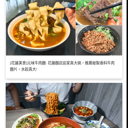
[花蓮美食]元味牛肉麵: 花蓮麵店這家真大碗，推薦秘製香料牛肉
麵片，水餃真大!