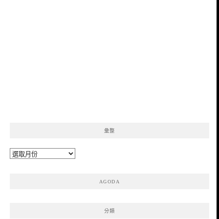
彙整
彙
整
AGODA
分類