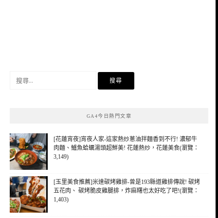
搜
尋
關
鍵
GA4今日熱門文章
字:
[花蓮宵夜]宵夜人家-這家熱炒蔥油拌麵香到不行! 濃郁牛
肉麵、鱸魚蛤蠣湯頭超鮮美! 花蓮熱炒，花蓮美食(瀏覽：
3,149)
[玉里美食推薦]米達碳烤雞排-曾是193縣道雞排傳說! 碳烤
五花肉、 碳烤脆皮雞腿排，炸麻糬也太好吃了吧!(瀏覽：
1,403)