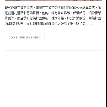
韓式炸雞花蓮新開店，這家在花蓮市公所斜對面的韓式炸雞專賣店，旁
邊就是花蓮著名蔥油餅街。他的口味有辣味炸雞、超濃起司、招牌青蔥
炸雞等，而且還有提供韓國魚板、辣炒年糕、韓式炸醬麵等，當然韓國
酒跟飲料都有，而且她的韓國醃蘿蔔也太好吃了吧，吃了馬上…
CONTINUE READING