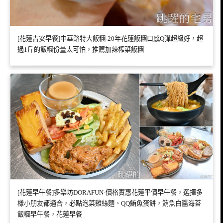
[花蓮吉安早餐]中華路特大飯糰-20年花蓮飯糰口感Q彈超級好，超
過1斤的飯糰份量太可怕，推薦加辣榨菜飯糰
[花蓮早午餐]多樂坊DORAFUN-價格實惠花蓮平價早午餐，選擇多
樣小朋友都適合，必點泡菜雞絲麵、QQ鮪魚蛋餅，鮪魚白醬海苔
飯糰早午餐，花蓮早餐