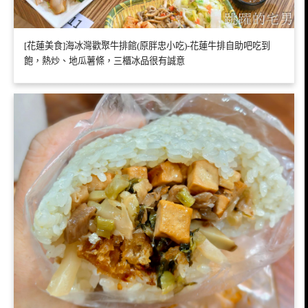
[花蓮美食]海冰灣歡聚牛排館(原胖忠小吃)-花蓮牛排自助吧吃到
飽，熱炒、地瓜薯條，三櫃冰品很有誠意