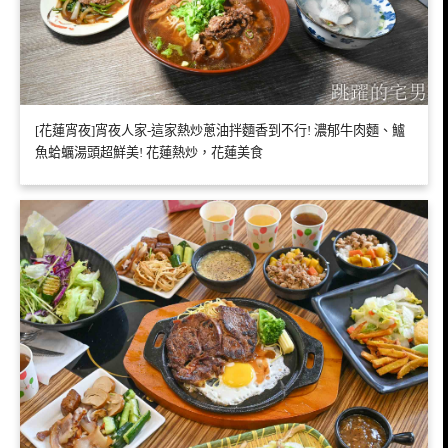
[花蓮宵夜]宵夜人家-這家熱炒蔥油拌麵香到不行! 濃郁牛肉麵、鱸
魚蛤蠣湯頭超鮮美! 花蓮熱炒，花蓮美食