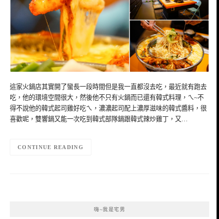
這家火鍋店其實開了蠻長一段時間但是我一直都沒去吃，最近就有跑去
吃，他的環境空間很大，然後他不只有火鍋而已還有韓式料理，ㄟ~不
得不說他的韓式起司雞好吃ㄟ，濃濃起司配上濃厚滋味的韓式醬料，很
喜歡呢，雙響鍋又能一次吃到韓式部隊鍋跟韓式辣炒雞丁，又…
CONTINUE READING
嗨~我是宅男