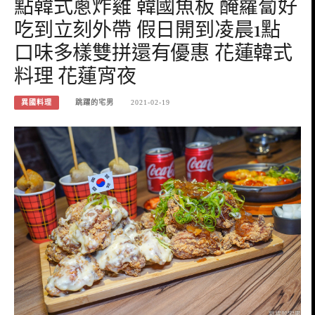
點韓式蔥炸雞 韓國魚板 醃蘿蔔好
吃到立刻外帶 假日開到凌晨1點
口味多樣雙拼還有優惠 花蓮韓式
料理 花蓮宵夜
異國料理
跳躍的宅男
2021-02-19