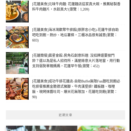
[花蓮美食]元味牛肉麵: 花蓮麵店這家真大碗，推薦秘製香
料牛肉麵片，水餃真大!(瀏覽：1,209)
[花蓮美食]海冰灣歡聚牛排館(原胖忠小吃)-花蓮牛排自助
吧吃到飽，熱炒、地瓜薯條，三櫃冰品很有誠意(瀏覽：
603)
[花蓮簡餐]晨星會館-房角石創意料理: 沒招牌還要按門
鈴？還以為是私人招待所，滿屋綠意大片落地窗，用行動
支持弱勢單親媽媽，花蓮早午餐(瀏覽：452)
[花蓮美食]成功牛排花蓮店-自助Buffet無限Fun題吃到飽必
吃排餐推薦金脆德式豬腳、牛肉漢堡排! 鐵板麵、咖哩
飯、現烤抹醬吐司、爆米花無限加，花蓮吃到飽(瀏覽：
90)
近期文章