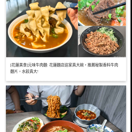
[花蓮美食]元味牛肉麵: 花蓮麵店這家真大碗，推薦秘製香料牛肉
麵片，水餃真大!