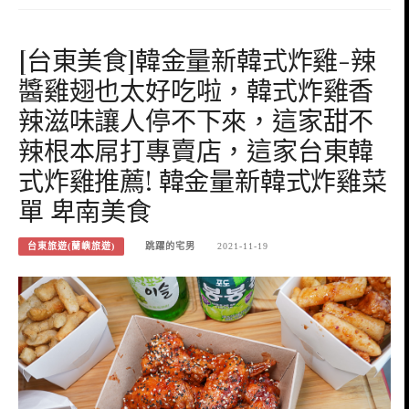
[台東美食]韓金量新韓式炸雞-辣
醬雞翅也太好吃啦，韓式炸雞香
辣滋味讓人停不下來，這家甜不
辣根本屌打專賣店，這家台東韓
式炸雞推薦! 韓金量新韓式炸雞菜
單 卑南美食
台東旅遊(蘭嶼旅遊)
跳躍的宅男
2021-11-19