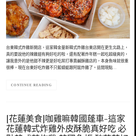
台東韓式炸雞新開店，這家韓金量新韓式炸雞台東店開在更生北路上，
真的要說他的辣雞翅有夠好吃的啦，還有配著炸年糕一起吃超級爽的，
讓我意外的是他甜不辣更是好吃屌打專賣鹹酥雞店的，本身魚味就很重
很棒，現在台東好吃炸雞不只藍蜻蜓跟阿鋐炸雞了。這間現點…
CONTINUE READING
[花蓮美食]咖雞嘛韓國蓬車-這家
花蓮韓式炸雞外皮酥脆真好吃 必