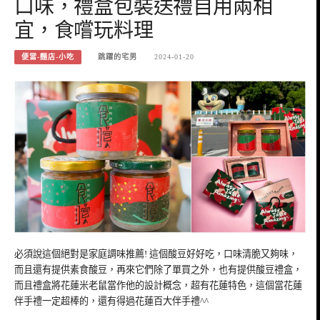
口味，禮盒包裝送禮自用兩相
宜，食嚐玩料理
便當-麵店-小吃
跳躍的宅男
2024-01-20
必須說這個絕對是家庭調味推薦! 這個酸豆好好吃，口味清脆又夠味，
而且還有提供素食酸豆，再來它們除了單買之外，也有提供酸豆禮盒，
而且禮盒將花蓮米老鼠當作他的設計概念，超有花蓮特色，這個當花蓮
伴手禮一定超棒的，還有得過花蓮百大伴手禮^^