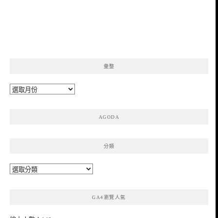
彙整
彙
整
AGODA
分類
分
類
GA4瀏覽人氣