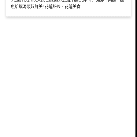
魚蛤蠣湯頭超鮮美! 花蓮熱炒，花蓮美食