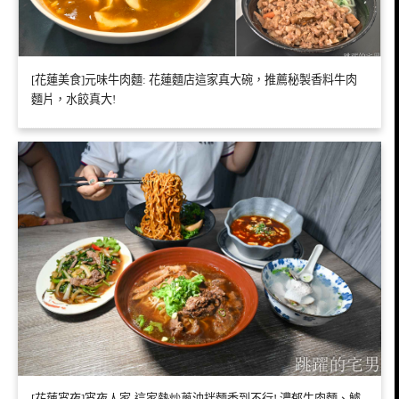
[花蓮美食]元味牛肉麵: 花蓮麵店這家真大碗，推薦秘製香料牛肉
麵片，水餃真大!
[花蓮宵夜]宵夜人家-這家熱炒蔥油拌麵香到不行! 濃郁牛肉麵、鱸