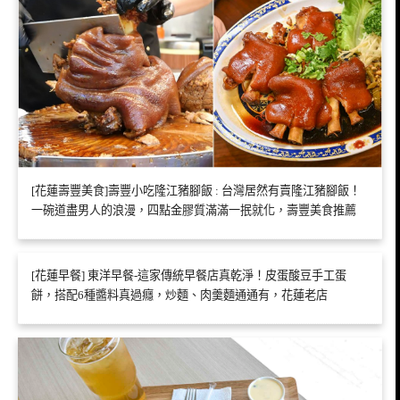
[花蓮壽豐美食]壽豐小吃隆江豬腳飯 : 台灣居然有賣隆江豬腳飯！
一碗道盡男人的浪漫，四點金膠質滿滿一抿就化，壽豐美食推薦
[花蓮早餐] 東洋早餐-這家傳統早餐店真乾淨！皮蛋酸豆手工蛋
餅，搭配6種醬料真過癮，炒麵、肉羹麵通通有，花蓮老店