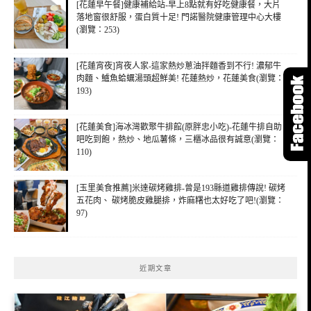
[花蓮早午餐]健康補給站-早上8點就有好吃健康餐，大片
落地窗很舒服，蛋白質十足! 門諾醫院健康管理中心大樓
(瀏覽：253)
[花蓮宵夜]宵夜人家-這家熱炒蔥油拌麵香到不行! 濃郁牛
肉麵、鱸魚蛤蠣湯頭超鮮美! 花蓮熱炒，花蓮美食(瀏覽：
193)
[花蓮美食]海冰灣歡聚牛排館(原胖忠小吃)-花蓮牛排自助
吧吃到飽，熱炒、地瓜薯條，三櫃冰品很有誠意(瀏覽：
110)
[玉里美食推薦]米達碳烤雞排-曾是193縣道雞排傳說! 碳烤
五花肉、 碳烤脆皮雞腿排，炸麻糬也太好吃了吧!(瀏覽：
97)
近期文章