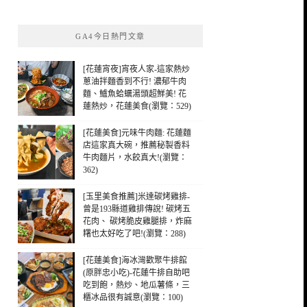
關
鍵
GA4今日熱門文章
字:
[花蓮宵夜]宵夜人家-這家熱炒
蔥油拌麵香到不行! 濃郁牛肉
麵、鱸魚蛤蠣湯頭超鮮美! 花
蓮熱炒，花蓮美食(瀏覽：529)
[花蓮美食]元味牛肉麵: 花蓮麵
店這家真大碗，推薦秘製香料
牛肉麵片，水餃真大!(瀏覽：
362)
[玉里美食推薦]米達碳烤雞排-
曾是193縣道雞排傳說! 碳烤五
花肉、 碳烤脆皮雞腿排，炸麻
糬也太好吃了吧!(瀏覽：288)
[花蓮美食]海冰灣歡聚牛排館
(原胖忠小吃)-花蓮牛排自助吧
吃到飽，熱炒、地瓜薯條，三
櫃冰品很有誠意(瀏覽：100)