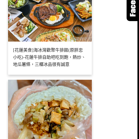
[花蓮美食]海冰灣歡聚牛排館(原胖忠
小吃)-花蓮牛排自助吧吃到飽，熱炒、
地瓜薯條，三櫃冰品很有誠意