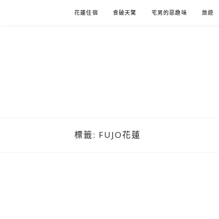
Skip
花蓮住宿
食破天驚
宅男的惡趣味
旅遊
to
content
標籤:
FUJO花蓮