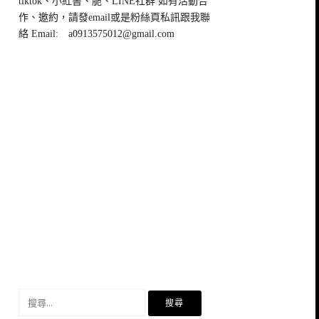
tiktok、小紅書、脆、LINE社群 如有活動合
作、邀約，請發email或是粉絲頁私訊跟我聯
絡 Email:
a0913575012@gmail.com
搜
尋