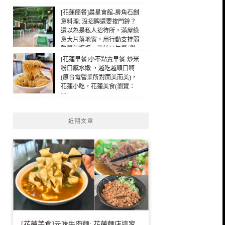
[花蓮簡餐]晨星會館-房角石創
意料理: 沒招牌還要按門鈴？
還以為是私人招待所，滿屋綠
意大片落地窗，用行動支持弱
勢單親媽媽，花蓮早午餐(瀏
覽：38)
[花蓮早餐]小不點賣早餐-炒米
粉口感水嫩 ，越吃越順口啊
(原台電營業所對面美而美)，
花蓮小吃，花蓮美食(瀏覽：
29)
近期文章
[花蓮美食]元味牛肉麵: 花蓮麵店這家