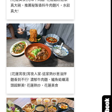
真大碗，推薦秘製香料牛肉麵片，水餃
真大!
[花蓮宵夜]宵夜人家-這家熱炒蔥油拌
麵香到不行! 濃郁牛肉麵、鱸魚蛤蠣湯
頭超鮮美! 花蓮熱炒，花蓮美食