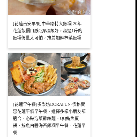
[花蓮吉安早餐]中華路特大飯糰-20年
花蓮飯糰口感Q彈超級好，超過1斤的
飯糰份量太可怕，推薦加辣榨菜飯糰
[花蓮早午餐]多樂坊DORAFUN-價格實
惠花蓮平價早午餐，選擇多樣小朋友都
適合，必點泡菜雞絲麵、QQ鮪魚蛋
餅，鮪魚白醬海苔飯糰早午餐，花蓮早
餐