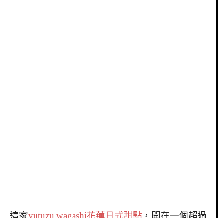
這家
yutuzu wagashi
花蓮日式甜點
，開在一個超過