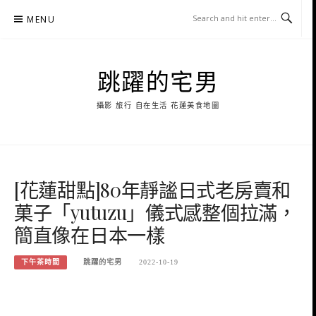
Skip
MENU
to
content
跳躍的宅男
攝影 旅行 自在生活 花蓮美食地圖
[花蓮甜點]80年靜謐日式老房賣和
菓子「yutuzu」儀式感整個拉滿，
簡直像在日本一樣
下午茶時間
跳躍的宅男
2022-10-19