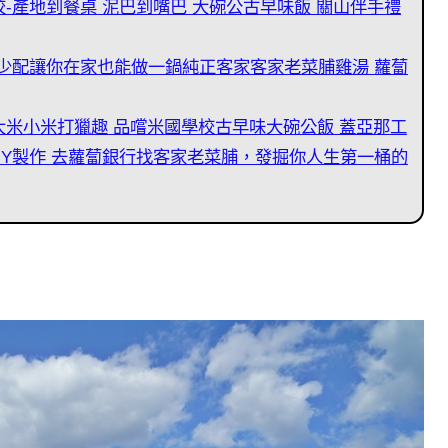
校-產地到餐桌 泥巴到嘴巴 大碗公古早味飯 關山伴手禮
老少配讓你在家也能做一鍋純正客家客家老菜脯雞湯 蘿蔔
大米小米打獵趣 品嚐米國學校古早味大碗公飯 蓋亞那工
IY製作 去蘿蔔銀行找客家老菜脯，發掘你人生第一桶的