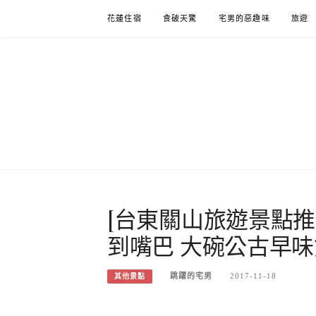
Skip
花蓮住宿
食破天驚
宅男的惡趣味
旅遊
to
content
[台東關山旅遊景點推
到嘴巴 大碗公古早味
跳躍的宅男
2017-11-18
其他景點