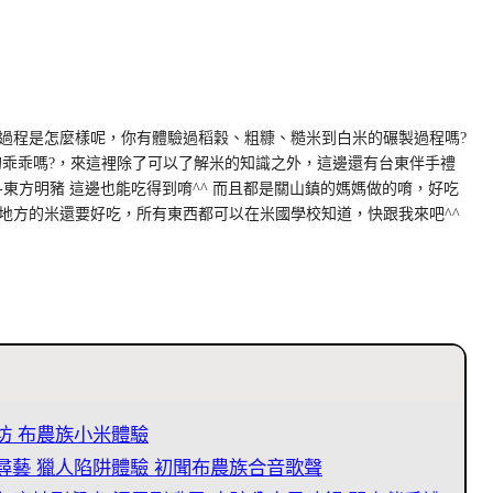
過程是怎麼樣呢，你有體驗過稻穀、粗糠、糙米到白米的碾製過程嗎?
的乖乖嗎?，來這裡除了可以了解米的知識之外，這邊還有台東伴手禮
東方明豬 這邊也能吃得到唷^^ 而且都是關山鎮的媽媽做的唷，好吃
地方的米還要好吃，所有東西都可以在米國學校知道，快跟我來吧^^
坊 布農族小米體驗
果尋藝 獵人陷阱體驗 初聞布農族合音歌聲