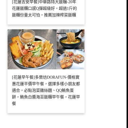
[花蓮吉安早餐]中華路特大飯糰-20年
花蓮飯糰口感Q彈超級好，超過1斤的
飯糰份量太可怕，推薦加辣榨菜飯糰
[花蓮早午餐]多樂坊DORAFUN-價格實
惠花蓮平價早午餐，選擇多樣小朋友都
適合，必點泡菜雞絲麵、QQ鮪魚蛋
餅，鮪魚白醬海苔飯糰早午餐，花蓮早
餐