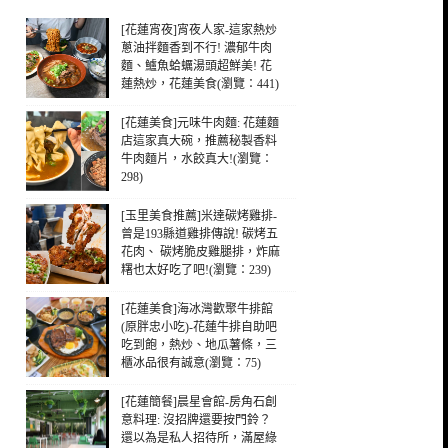
[花蓮宵夜]宵夜人家-這家熱炒
蔥油拌麵香到不行! 濃郁牛肉
麵、鱸魚蛤蠣湯頭超鮮美! 花
蓮熱炒，花蓮美食(瀏覽：441)
[花蓮美食]元味牛肉麵: 花蓮麵
店這家真大碗，推薦秘製香料
牛肉麵片，水餃真大!(瀏覽：
298)
[玉里美食推薦]米達碳烤雞排-
曾是193縣道雞排傳說! 碳烤五
花肉、 碳烤脆皮雞腿排，炸麻
糬也太好吃了吧!(瀏覽：239)
[花蓮美食]海冰灣歡聚牛排館
(原胖忠小吃)-花蓮牛排自助吧
吃到飽，熱炒、地瓜薯條，三
櫃冰品很有誠意(瀏覽：75)
[花蓮簡餐]晨星會館-房角石創
意料理: 沒招牌還要按門鈴？
還以為是私人招待所，滿屋綠