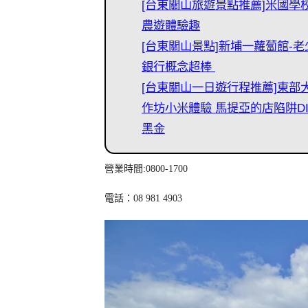
[台東關山旅遊景點推薦]米國學
農遊體驗趣
[台東關山景點]新埔一蘿蔔館-
銀行概念超棒
[台東關山一日遊行程推薦]東部
作坊小米體驗 馬提亞的店陷阱D
黑金
營業時間:0800-1700
電話：08 981 4903