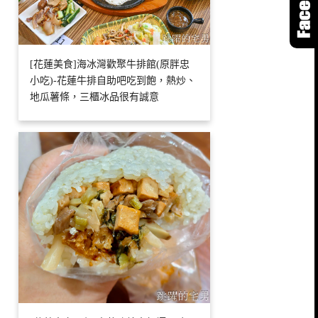
[花蓮美食]海冰灣歡聚牛排館(原胖忠
小吃)-花蓮牛排自助吧吃到飽，熱炒、
地瓜薯條，三櫃冰品很有誠意