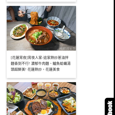
[花蓮宵夜]宵夜人家-這家熱炒蔥油拌
麵香到不行! 濃郁牛肉麵、鱸魚蛤蠣湯
頭超鮮美! 花蓮熱炒，花蓮美食