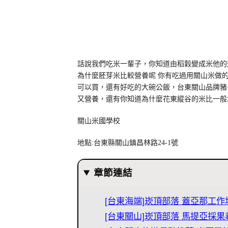
話說我們吃米一輩子，你知道由稻穀變成米他的
為什麼胚芽米比較營養呢 你有吃過用關山米做
可以買，還有好吃的大碗公飯，台東關山品牌豬-
又營養，還有你知道為什麼花東縱谷的米比一般
關山米國學校
地點:台東縣關山鎮昌林路24-1號
章節連結
[台東海端]崁頂部落 蓋亞那工作
[台東關山]崁頂部落 馬提亞採