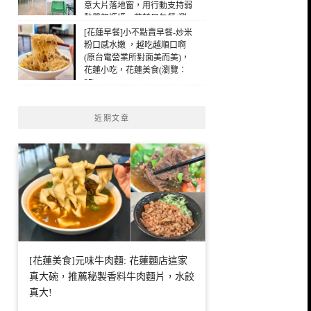
意大片落地窗，用行動支持弱
勢單親媽媽，花蓮早午餐(瀏
覽：31)
[花蓮早餐]小不點賣早餐-炒米
粉口感水嫩 ，越吃越順口啊
(原台電營業所對面美而美)，
花蓮小吃，花蓮美食(瀏覽：
25)
近期文章
[花蓮美食]元味牛肉麵: 花蓮麵店這家
真大碗，推薦秘製香料牛肉麵片，水餃
真大!