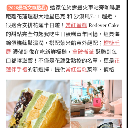
這家位於壽豐火車站旁咖啡廳
(2026最新文章點我)
距離花蓮理想大地星巴克 和 沙漠風7-11 超近，
很適合安排花蓮半日遊！
常紅蛋糕
Redever Cake
的甜點完全勾起我吃生日蛋糕童年回憶，經典海
綿蛋糕蓬鬆濕潤，搭配紫米餡意外絕配；
榴槤千
層
濃郁到像在吃新鮮榴槤，
拿破崙派
酥脆到每
口都喀滋響！不僅是花蓮甜點控的名單，更是
花
蓮伴手禮
的新選擇，提供
常紅蛋糕
菜單、價格