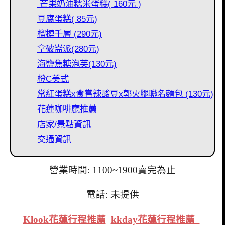
芒果奶油糯米蛋糕( 160元 )
豆腐蛋糕( 85元)
榴槤千層 (290元)
拿破崙派(280元)
海鹽焦糖泡芙(130元)
橙C美式
常紅蛋糕x食嘗辣酸豆x郭火腿聯名麵包 (130元)
花蓮咖啡廳推薦
店家/景點資訊
交通資訊
營業時間: 1100~1900賣完為止
電話: 未提供
Klook花蓮行程推薦
kkday花蓮行程推薦