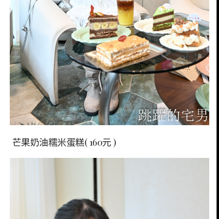
芒果奶油糯米蛋糕( 160元 )