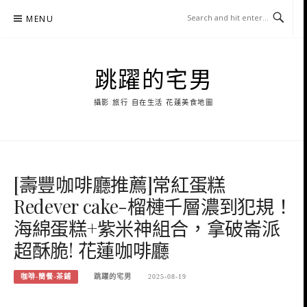
Skip
MENU
to
content
跳躍的宅男
攝影 旅行 自在生活 花蓮美食地圖
[壽豐咖啡廳推薦]常紅蛋糕
Redever cake-榴槤千層濃到犯規！
海綿蛋糕+紫米神組合，拿破崙派
超酥脆! 花蓮咖啡廳
咖啡-簡餐-茶鋪
跳躍的宅男
2025-08-19