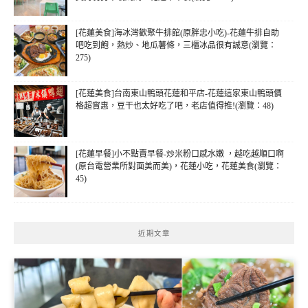
[花蓮美食]海冰灣歡聚牛排館(原胖忠小吃)-花蓮牛排自助
吧吃到飽，熱炒、地瓜薯條，三櫃冰品很有誠意(瀏覽：
275)
[花蓮美食]台南東山鴨頭花蓮和平店-花蓮這家東山鴨頭價
格超實惠，豆干也太好吃了吧，老店值得推!(瀏覽：48)
[花蓮早餐]小不點賣早餐-炒米粉口感水嫩 ，越吃越順口啊
(原台電營業所對面美而美)，花蓮小吃，花蓮美食(瀏覽：
45)
近期文章