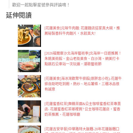
歡迎一起點擊星號參與評論唷！
延伸閱讀
[花蓮美食]元味牛肉麵: 花蓮麵店這家真大碗，推
薦秘製香料牛肉麵片，水餃真大!
[2026福爾摩沙北海岸藝術季]北海岸一日遊推薦！
朱銘美術館、金山老街美食、白沙灣、網美打卡
點跳石公車站一次玩遍，潮歌藝術節
[花蓮美食]海冰灣歡聚牛排館(原胖忠小吃)-花蓮牛
排自助吧吃到飽，熱炒、地瓜薯條，三櫃冰品很
有誠意
[花蓮蜜香紅茶]舞鶴茶園&公主咖啡蜜香紅茶專賣
店- 花蓮蜜香紅茶哪裡買? 公主咖啡花蓮店，蜜香
奶茶推薦、花蓮咖啡廳
[花蓮吉安早餐]中華路特大飯糰-20年花蓮飯糰口