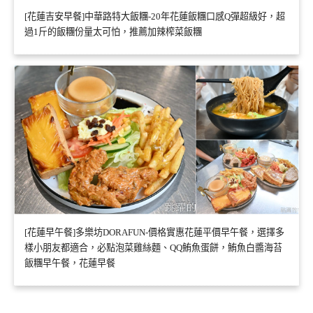
[花蓮吉安早餐]中華路特大飯糰-20年花蓮飯糰口感Q彈超級好，超
過1斤的飯糰份量太可怕，推薦加辣榨菜飯糰
[花蓮早午餐]多樂坊DORAFUN-價格實惠花蓮平價早午餐，選擇多
樣小朋友都適合，必點泡菜雞絲麵、QQ鮪魚蛋餅，鮪魚白醬海苔
飯糰早午餐，花蓮早餐