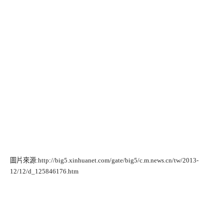
圖片來源:http://big5.xinhuanet.com/gate/big5/c.m.news.cn/tw/2013-
12/12/d_125846176.htm