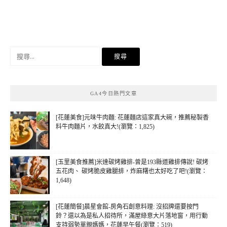
搜
尋
關
鍵
GA4今日熱門文章
字:
[花蓮美食]元味牛肉麵: 花蓮麵店這家真大碗，推薦秘製香
料牛肉麵片，水餃真大!(瀏覽：1,825)
[玉里美食推薦]米達碳烤雞排-曾是193縣道雞排傳說! 碳烤
五花肉、 碳烤脆皮雞腿排，炸麻糬也太好吃了吧!(瀏覽：
1,648)
[花蓮簡餐]晨星會館-房角石創意料理: 沒招牌還要按門
鈴？還以為是私人招待所，滿屋綠意大片落地窗，用行動
支持弱勢單親媽媽，花蓮早午餐(瀏覽：519)