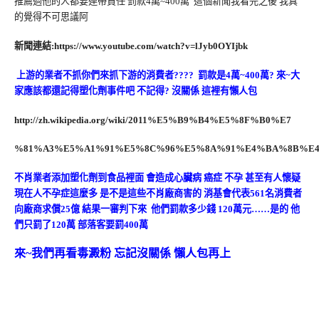
推薦過他的人都要連帶責任 罰款4萬~400萬 這個新聞我看完之後 我真
的覺得不可思議阿
新聞連結:https://www.youtube.com/watch?v=lJyb0OYIjbk
上游的業者不抓你們來抓下游的消費者???? 罰款是4萬~400萬? 來~大
家應該都還記得塑化劑事件吧 不記得? 沒關係 這裡有懶人包
http://zh.wikipedia.org/wiki/2011%E5%B9%B4%E5%8F%B0%E7
%81%A3%E5%A1%91%E5%8C%96%E5%8A%91%E4%BA%8B%E
不肖業者添加塑化劑到食品裡面 會造成心臟病 癌症 不孕 甚至有人懷疑
現在人不孕症這麼多 是不是這些不肖廠商害的 消基會代表561名消費者
向廠商求償25億 結果一審判下來 他們罰款多少錢 120萬元……是的 他
們只罰了120萬 部落客要罰400萬
來~我們再看毒澱粉 忘記沒關係 懶人包再上