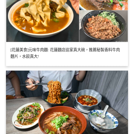
[花蓮美食]元味牛肉麵: 花蓮麵店這家真大碗，推薦秘製香料牛肉
麵片，水餃真大!