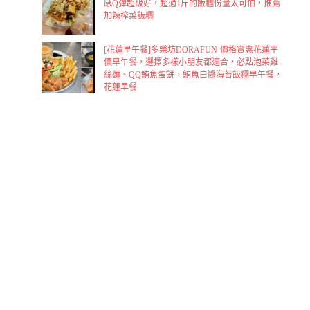
感Q彈超級好，超過1斤的飯糰份量太可怕，推薦
加辣榨菜飯糰
[花蓮早午餐]多樂坊DORAFUN-價格實惠花蓮平
價早午餐，選擇多樣小朋友都適合，必點泡菜雞
絲麵、QQ鮪魚蛋餅，鮪魚白醬海苔飯糰早午餐，
花蓮早餐