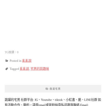
TG按讚：0
Posted in
亂亂說
Tagged
亂亂說
,
宅男的惡趣味
嗨~我是宅男
跳躍的宅男 社群平台: IG、Youtube、tiktok、小紅書、脆、LINE社群 如
有活動合作、邀約，請發email或是粉絲頁私訊跟我聯絡 Email: