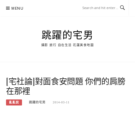
Skip
MENU
to
content
跳躍的宅男
攝影 旅行 自在生活 花蓮美食地圖
[宅社論]對面食安問題 你們的肩膀
在那裡
亂亂說
跳躍的宅男
2014-03-11