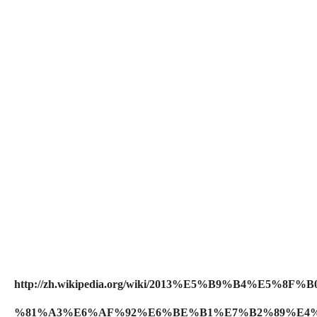
http://zh.wikipedia.org/wiki/2013%E5%B9%B4%E5%8F%
%81%A3%E6%AF%92%E6%BE%B1%E7%B2%89%E4