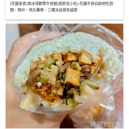
[花蓮美食]海冰灣歡聚牛排館(原胖忠小吃)-花蓮牛排自助吧吃到
飽，熱炒、地瓜薯條，三櫃冰品很有誠意