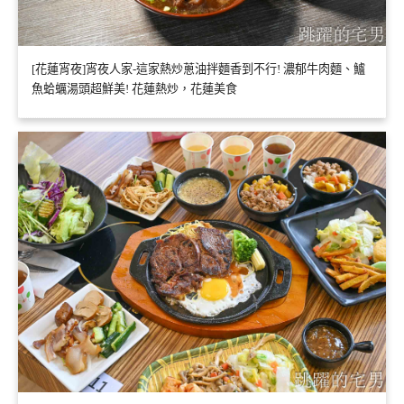
[花蓮宵夜]宵夜人家-這家熱炒蔥油拌麵香到不行! 濃郁牛肉麵、鱸
魚蛤蠣湯頭超鮮美! 花蓮熱炒，花蓮美食