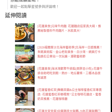
你給幾顆星呢？
歡迎一起點擊星號參與評論唷！
延伸閱讀
[花蓮美食]元味牛肉麵: 花蓮麵店這家真大碗，推
薦秘製香料牛肉麵片，水餃真大!
[2026福爾摩沙北海岸藝術季]北海岸一日遊推薦！
朱銘美術館、金山老街美食、白沙灣、網美打卡
點跳石公車站一次玩遍，潮歌藝術節
[花蓮美食]海冰灣歡聚牛排館(原胖忠小吃)-花蓮牛
排自助吧吃到飽，熱炒、地瓜薯條，三櫃冰品很
有誠意
[花蓮蜜香紅茶]舞鶴茶園&公主咖啡蜜香紅茶專賣
店- 花蓮蜜香紅茶哪裡買? 公主咖啡花蓮店，蜜香
奶茶推薦、花蓮咖啡廳
[花蓮吉安早餐]中華路特大飯糰-20年花蓮飯糰口