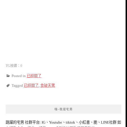
TG按讚：0
Posted in
已經關了
Tagged
已經關了
,
食破天驚
嗨~我是宅男
跳躍的宅男 社群平台: IG、Youtube、tiktok、小紅書、脆、LINE社群 如