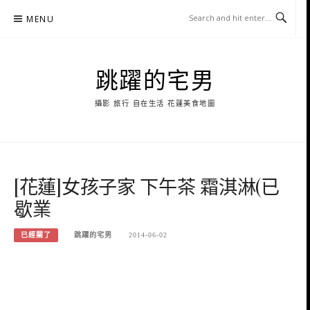
Skip
MENU
to
content
跳躍的宅男
攝影 旅行 自在生活 花蓮美食地圖
[花蓮]女孩子家 下午茶 霜淇淋(已
歇業
已經關了
跳躍的宅男
2014-06-02