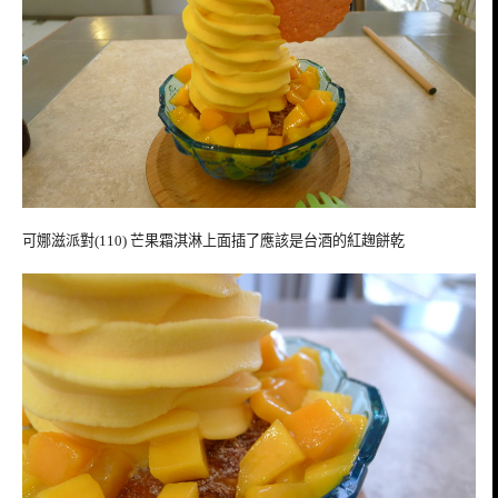
可娜滋派對(110) 芒果霜淇淋上面插了應該是台酒的紅趜餅乾