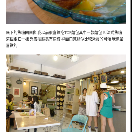
底下的焦糖圈圈像 我以前很喜歡吃TOP麵包其中一款麵包 叫法式焦糖
這個跟它一樣 外皮硬脆裹有焦糖 裡面口感類似比較紮實的可頌 我還蠻
喜歡的