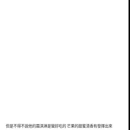
但是不得不說他的霜淇淋是蠻好吃的 芒果的甜蜜清香有發揮出來