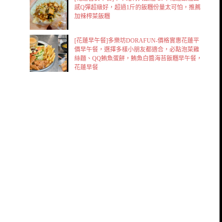
感Q彈超級好，超過1斤的飯糰份量太可怕，推薦
加辣榨菜飯糰
[花蓮早午餐]多樂坊DORAFUN-價格實惠花蓮平
價早午餐，選擇多樣小朋友都適合，必點泡菜雞
絲麵、QQ鮪魚蛋餅，鮪魚白醬海苔飯糰早午餐，
花蓮早餐