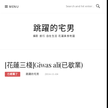
Skip
MENU
to
content
跳躍的宅男
攝影 旅行 自在生活 花蓮美食地圖
[花蓮三棧]Giwas ali(已歇業)
已經關了
跳躍的宅男
2014-11-04