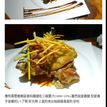
嫩煎壽豐鄉鄉庭香料雞腿佐三椒醬汁(1080+10%) 雖然說是雞腿 但是幾
乎是雞的1/3了啊 好大啊 上面的地瓜絲超級香甜的 好吃