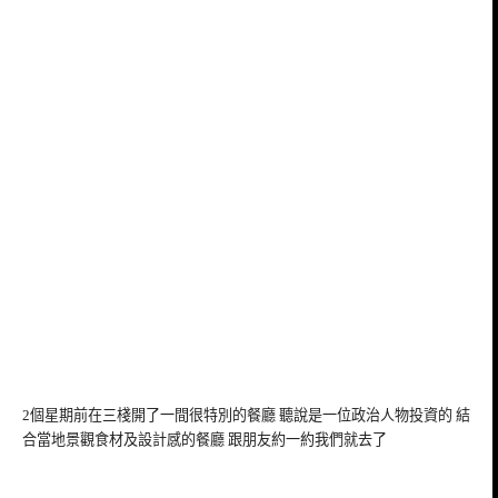
2個星期前在三棧開了一間很特別的餐廳 聽說是一位政治人物投資的 結
合當地景觀食材及設計感的餐廳 跟朋友約一約我們就去了