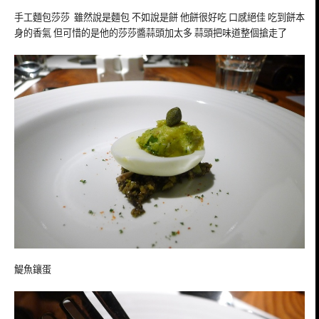
手工麵包莎莎 雖然說是麵包 不如說是餅 他餅很好吃 口感絕佳 吃到餅本
身的香氣 但可惜的是他的莎莎醬蒜頭加太多 蒜頭把味道整個搶走了
鯷魚鑲蛋