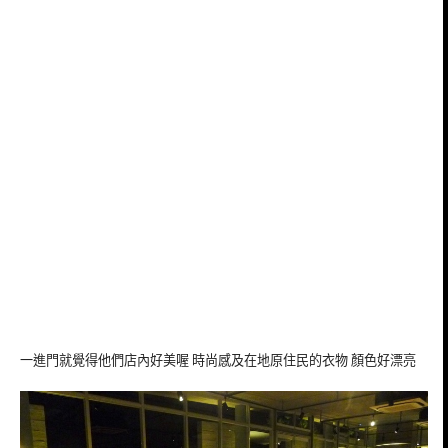
一進門就覺得他們店內好美喔 時尚感及在地原住民的衣物 顏色好漂亮