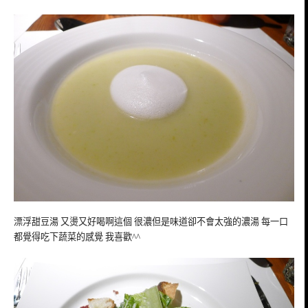
漂浮甜豆湯 又燙又好喝啊這個 很濃但是味道卻不會太強的濃湯 每一口
都覺得吃下蔬菜的感覺 我喜歡^^