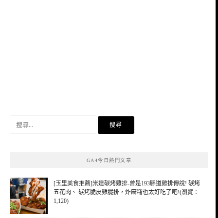
搜
尋
關
鍵
GA4今日熱門文章
字:
[玉里美食推薦]米達碳烤雞排-曾是193縣道雞排傳說! 碳烤
五花肉、 碳烤脆皮雞腿排，炸麻糬也太好吃了吧!(瀏覽：
1,120)