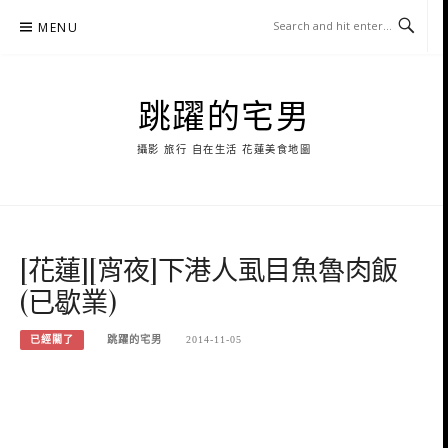
Skip
MENU
to
content
跳躍的宅男
攝影 旅行 自在生活 花蓮美食地圖
[花蓮][宵夜]下港人虱目魚魯肉飯
(已歇業)
已經關了
跳躍的宅男
2014-11-05