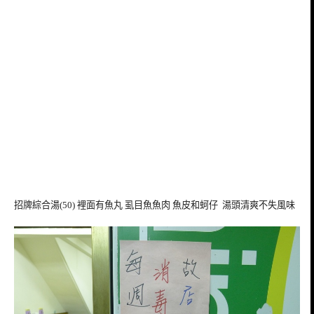
招牌綜合湯(50) 裡面有魚丸 虱目魚魚肉 魚皮和蚵仔 湯頭清爽不失風味