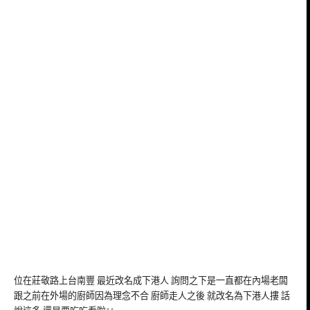
位在莊敬路上台南豐 最近改名成下港人 詢問之下是一直都在內場老闆
跟之前在外場的廚師因為理念不合 廚師走人之後 就改名為下港人摟 話