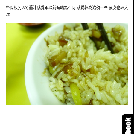
魯肉飯(小30) 醬汁感覺跟以前有略為不同 感覺較為濃稠一些 豬皮也較大
塊