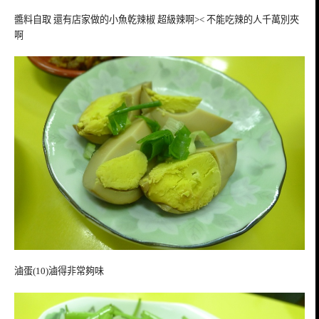
醬料自取 還有店家做的小魚乾辣椒 超級辣啊>< 不能吃辣的人千萬別夾
啊
滷蛋(10)滷得非常夠味