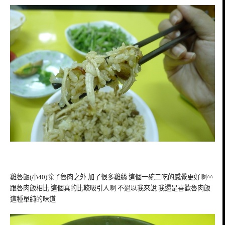
雞魯飯(小40)除了魯肉之外 加了很多雞絲 這個一碗二吃的感覺更好啊^^
跟魯肉飯相比 這個真的比較吸引人啊 不過以我來說 我還是喜歡魯肉飯
這種單純的味道