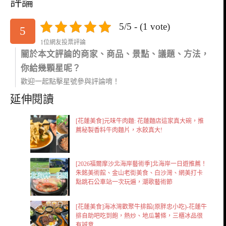
評論
5/5 - (1 vote)
5
1位網友投票評論
關於本文評論的商家、商品、景點、議題、方法，
你給幾顆星呢？
歡迎一起點擊星號參與評論唷！
延伸閱讀
[花蓮美食]元味牛肉麵: 花蓮麵店這家真大碗，推
薦秘製香料牛肉麵片，水餃真大!
[2026福爾摩沙北海岸藝術季]北海岸一日遊推薦！
朱銘美術館、金山老街美食、白沙灣、網美打卡
點跳石公車站一次玩遍，潮歌藝術節
[花蓮美食]海冰灣歡聚牛排館(原胖忠小吃)-花蓮牛
排自助吧吃到飽，熱炒、地瓜薯條，三櫃冰品很
有誠意