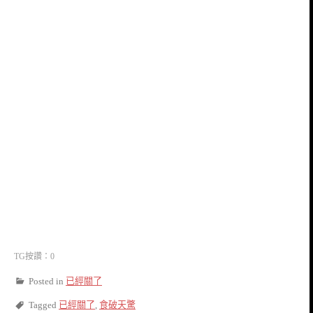
TG按讚：0
Posted in
已經關了
Tagged
已經關了
,
食破天驚