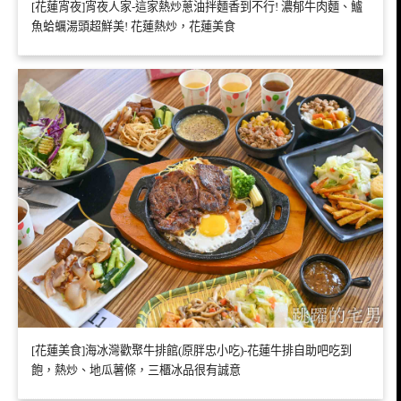
[花蓮宵夜]宵夜人家-這家熱炒蔥油拌麵香到不行! 濃郁牛肉麵、鱸
魚蛤蠣湯頭超鮮美! 花蓮熱炒，花蓮美食
[花蓮美食]海冰灣歡聚牛排館(原胖忠小吃)-花蓮牛排自助吧吃到
飽，熱炒、地瓜薯條，三櫃冰品很有誠意