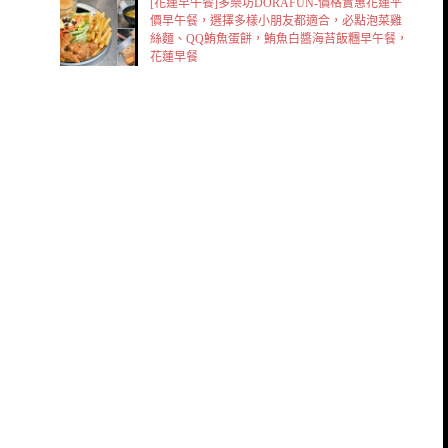
[花蓮早午餐]多樂坊DORAFUN-價格實惠花蓮平
價早午餐，選擇多樣小朋友都適合，必點泡菜雞
絲麵、QQ鮪魚蛋餅，鮪魚白醬海苔飯糰早午餐，
花蓮早餐