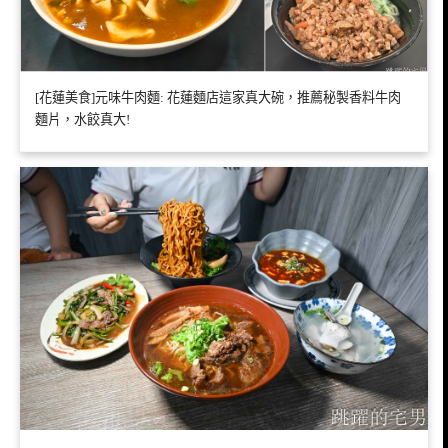
[花蓮美食]元味牛肉麵: 花蓮麵店這家真大碗，推薦秘製香料牛肉
麵片，水餃真大!