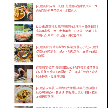
[花蓮美食]元味牛肉麵: 花蓮麵店這家真大碗，推
薦秘製香料牛肉麵片，水餃真大!
[2026福爾摩沙北海岸藝術季]北海岸一日遊推薦！
朱銘美術館、金山老街美食、白沙灣、網美打卡
點跳石公車站一次玩遍，潮歌藝術節
[花蓮美食]海冰灣歡聚牛排館(原胖忠小吃)-花蓮牛
排自助吧吃到飽，熱炒、地瓜薯條，三櫃冰品很
有誠意
[花蓮蜜香紅茶]舞鶴茶園&公主咖啡蜜香紅茶專賣
店- 花蓮蜜香紅茶哪裡買? 公主咖啡花蓮店，蜜香
奶茶推薦、花蓮咖啡廳
[花蓮吉安早餐]中華路特大飯糰-20年花蓮飯糰口
感Q彈超級好，超過1斤的飯糰份量太可怕，推薦
加辣榨菜飯糰