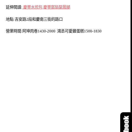
延伸閱讀
:
慶豐水煎包
慶豐郵局龍鳳腿
地點:吉安路2段和慶南三街的路口
營業時間:阿坤肉卷1430-2000 鴻丞可愛雞蛋糕1500-1830