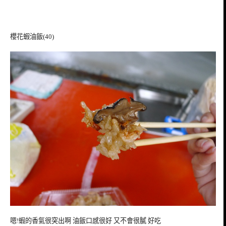
櫻花蝦油飯(40)
嗯!蝦的香氣很突出啊 油飯口感很好 又不會很膩 好吃