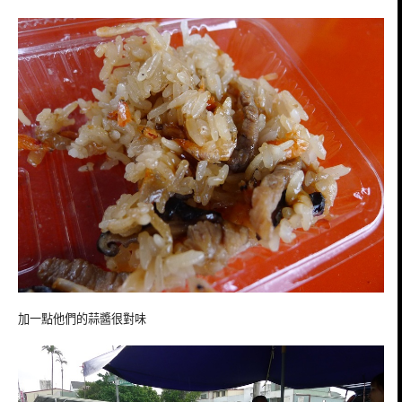
加一點他們的蒜醬很對味