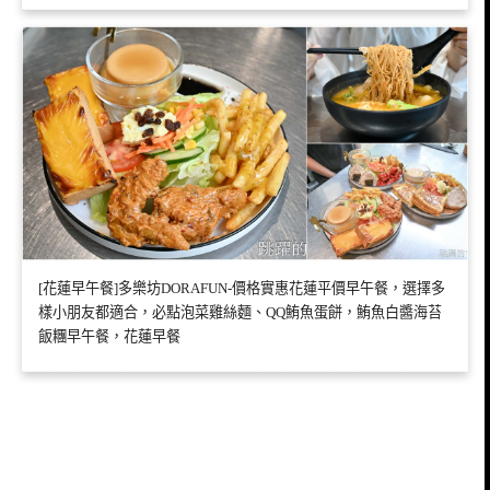
[花蓮早午餐]多樂坊DORAFUN-價格實惠花蓮平價早午餐，選擇多
樣小朋友都適合，必點泡菜雞絲麵、QQ鮪魚蛋餅，鮪魚白醬海苔
飯糰早午餐，花蓮早餐