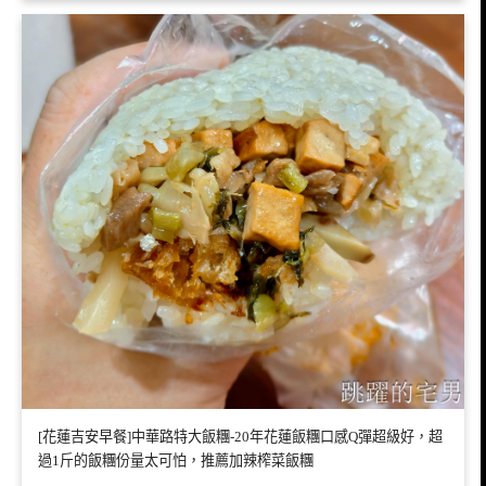
[花蓮吉安早餐]中華路特大飯糰-20年花蓮飯糰口感Q彈超級好，超
過1斤的飯糰份量太可怕，推薦加辣榨菜飯糰