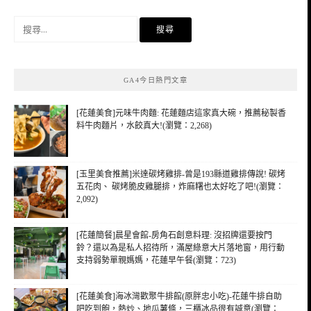
搜
尋
關
鍵
GA4今日熱門文章
字:
[花蓮美食]元味牛肉麵: 花蓮麵店這家真大碗，推薦秘製香
料牛肉麵片，水餃真大!(瀏覽：2,268)
[玉里美食推薦]米達碳烤雞排-曾是193縣道雞排傳說! 碳烤
五花肉、 碳烤脆皮雞腿排，炸麻糬也太好吃了吧!(瀏覽：
2,092)
[花蓮簡餐]晨星會館-房角石創意料理: 沒招牌還要按門
鈴？還以為是私人招待所，滿屋綠意大片落地窗，用行動
支持弱勢單親媽媽，花蓮早午餐(瀏覽：723)
[花蓮美食]海冰灣歡聚牛排館(原胖忠小吃)-花蓮牛排自助
吧吃到飽，熱炒、地瓜薯條，三櫃冰品很有誠意(瀏覽：