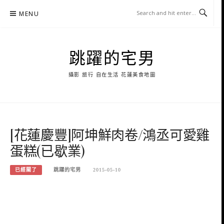
Skip
MENU
to
content
跳躍的宅男
攝影 旅行 自在生活 花蓮美食地圖
[花蓮慶豐]阿坤鮮肉卷/鴻丞可愛雞
蛋糕(已歇業)
已經關了
跳躍的宅男
2015-05-10