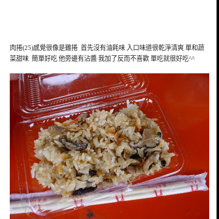
肉捲(25)感覺很像是雞捲 首先沒有油耗味 入口味道很乾淨清爽 單和蔬
菜甜味 簡單好吃 他旁邊有沾醬 我加了反而不喜歡 單吃就很好吃^^