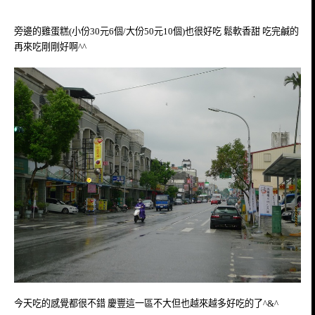
旁邊的雞蛋糕
(
小份30元6個/大份50元10個
)
也很好吃 鬆軟香甜 吃完鹹的
再來吃剛剛好啊^^
今天吃的感覺都很不錯 慶豐這一區不大但也越來越多好吃的了^&^