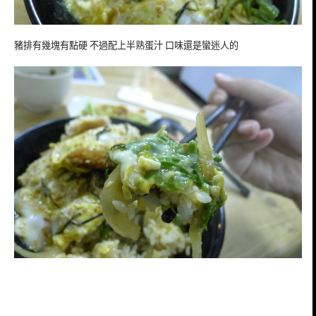
豬排有幾塊有點硬 不過配上半熟蛋汁 口味還是蠻迷人的