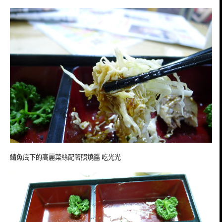
鯖魚底下的高麗菜絲配著照燒醬 吃光光