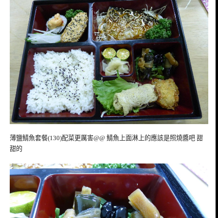
薄鹽鯖魚套餐(130)配菜更厲害@@ 鯖魚上面淋上的應該是照燒醬吧 甜
甜的