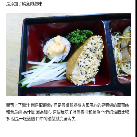
是添加了鯖魚的滋味
壽司上了醬汁 還是龍蝦醬? 但是最讓我覺得店家用心的是旁邊的蘿蔔絲
和黃瓜絲 為什麼 因為細心 這個我吃了淋醬壽司和鯖魚 他們的油脂比較
多 但是一吃這個 口中的油膩感完全消失