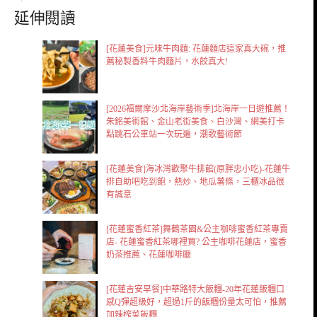
延伸閱讀
[花蓮美食]元味牛肉麵: 花蓮麵店這家真大碗，推
薦秘製香料牛肉麵片，水餃真大!
[2026福爾摩沙北海岸藝術季]北海岸一日遊推薦！
朱銘美術館、金山老街美食、白沙灣、網美打卡
點跳石公車站一次玩遍，潮歌藝術節
[花蓮美食]海冰灣歡聚牛排館(原胖忠小吃)-花蓮牛
排自助吧吃到飽，熱炒、地瓜薯條，三櫃冰品很
有誠意
[花蓮蜜香紅茶]舞鶴茶園&公主咖啡蜜香紅茶專賣
店- 花蓮蜜香紅茶哪裡買? 公主咖啡花蓮店，蜜香
奶茶推薦、花蓮咖啡廳
[花蓮吉安早餐]中華路特大飯糰-20年花蓮飯糰口
感Q彈超級好，超過1斤的飯糰份量太可怕，推薦
加辣榨菜飯糰