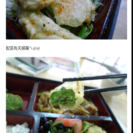
配菜有天婦羅ㄟ@@