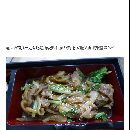
這個漬物我一定有吃過 忘記叫什麼 很好吃 又脆又香 我很喜歡ㄟ^^