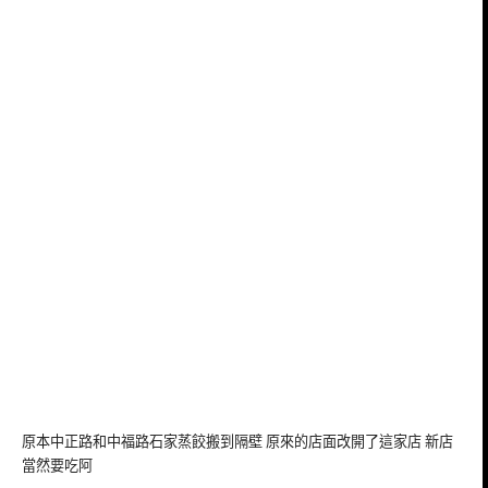
原本中正路和中福路石家蒸餃搬到隔壁 原來的店面改開了這家店 新店
當然要吃阿