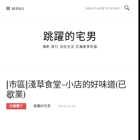
Skip
MENU
to
content
跳躍的宅男
攝影 旅行 自在生活 花蓮美食地圖
[市區]淺草食堂-小店的好味道(已
歇業)
已經關了
跳躍的宅男
2013-11-26