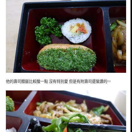
他的壽司醋飯比較酸一點 沒有特別愛 但是有附壽司還蠻讚的^^