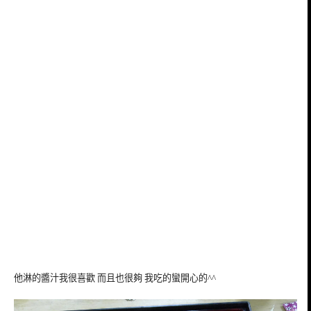
他淋的醬汁我很喜歡 而且也很夠 我吃的蠻開心的^^