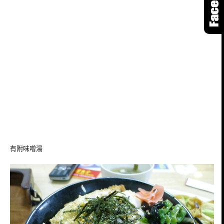
有附味噌湯