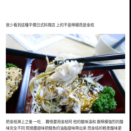
很少看到這種平價日式料理店 上的不是檸檬而是金桔
把金桔淋上之後 一吃….難怪要用金桔阿 他的酸味溫和 跟檸檬強烈的酸
味完全不同 照燒醬甜味把鯖魚的油脂甜味帶出來 而金桔的輕柔酸味更