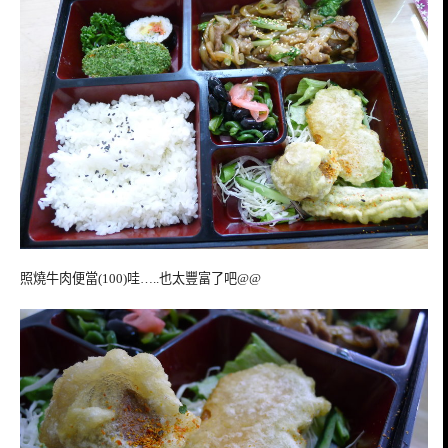
照燒牛肉便當(100)哇…..也太豐富了吧@@