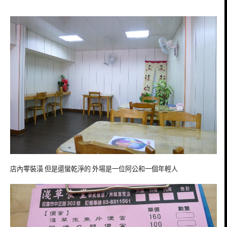
店內零裝潢 但是還蠻乾淨的 外場是一位阿公和一個年輕人