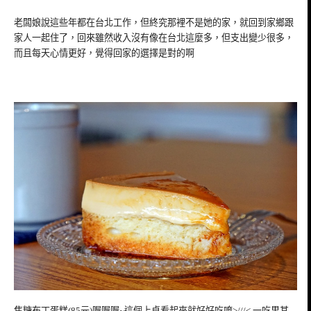
老闆娘說這些年都在台北工作，但終究那裡不是她的家，就回到家鄉跟
家人一起住了，回來雖然收入沒有像在台北這麼多，但支出變少很多，
而且每天心情更好，覺得回家的選擇是對的啊
焦糖布丁蛋糕(85元)喔喔喔~這個上桌看起來就好好吃唷>///< 一吃果其