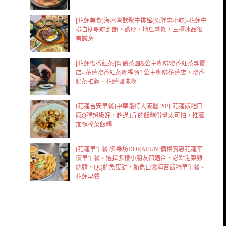
[花蓮美食]海冰灣歡聚牛排館(原胖忠小吃)-花蓮牛
排自助吧吃到飽，熱炒、地瓜薯條，三櫃冰品很
有誠意
[花蓮蜜香紅茶]舞鶴茶園&公主咖啡蜜香紅茶專賣
店- 花蓮蜜香紅茶哪裡買? 公主咖啡花蓮店，蜜香
奶茶推薦、花蓮咖啡廳
[花蓮吉安早餐]中華路特大飯糰-20年花蓮飯糰口
感Q彈超級好，超過1斤的飯糰份量太可怕，推薦
加辣榨菜飯糰
[花蓮早午餐]多樂坊DORAFUN-價格實惠花蓮平
價早午餐，選擇多樣小朋友都適合，必點泡菜雞
絲麵、QQ鮪魚蛋餅，鮪魚白醬海苔飯糰早午餐，
花蓮早餐