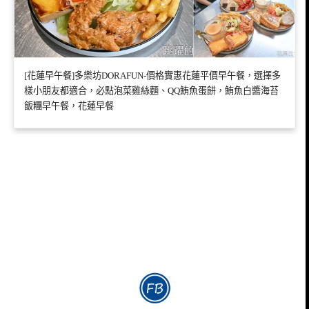
[花蓮早午餐]多樂坊DORAFUN-價格實惠花蓮平價早午餐，選擇多
樣小朋友都適合，必點泡菜雞絲麵、QQ鮪魚蛋餅，鮪魚白醬海苔
飯糰早午餐，花蓮早餐