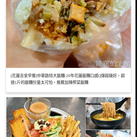
[花蓮吉安早餐]中華路特大飯糰-20年花蓮飯糰口感Q彈超級好，超
過1斤的飯糰份量太可怕，推薦加辣榨菜飯糰