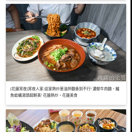
[花蓮宵夜]宵夜人家-這家熱炒蔥油拌麵香到不行! 濃郁牛肉麵、鱸
魚蛤蠣湯頭超鮮美! 花蓮熱炒，花蓮美食