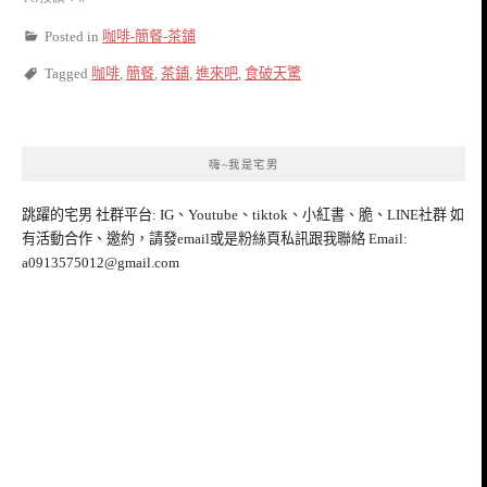
Posted in
咖啡-簡餐-茶鋪
Tagged
咖啡
,
簡餐
,
茶鋪
,
進來吧
,
食破天驚
嗨~我是宅男
跳躍的宅男 社群平台: IG、Youtube、tiktok、小紅書、脆、LINE社群 如
有活動合作、邀約，請發email或是粉絲頁私訊跟我聯絡 Email:
a0913575012@gmail.com