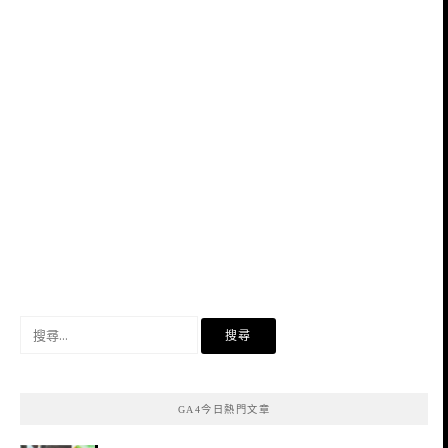
搜
尋
關
鍵
GA4今日熱門文章
字: