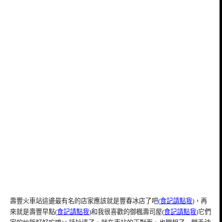
壽豐火車站這邊最有名的店家應該就是豐春冰店了吧
(
食記請點我
)，再
來就是壽豐早點(
食記請點我
)和我很喜歡的御楓壽司屋(
食記請點我
)它們