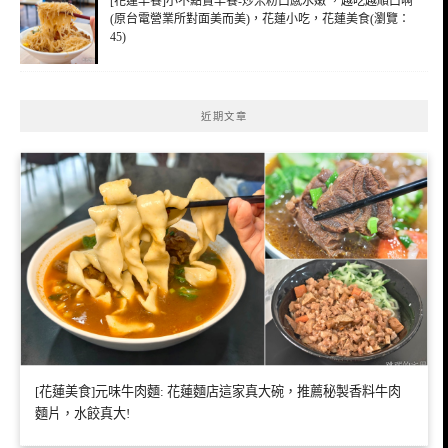
[花蓮早餐]小不點賣早餐-炒米粉口感水嫩 ，越吃越順口啊
(原台電營業所對面美而美)，花蓮小吃，花蓮美食(瀏覽：
45)
近期文章
[花蓮美食]元味牛肉麵: 花蓮麵店這家真大碗，推薦秘製香料牛肉
麵片，水餃真大!