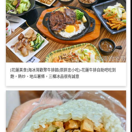
[花蓮美食]海冰灣歡聚牛排館(原胖忠小吃)-花蓮牛排自助吧吃到
飽，熱炒、地瓜薯條，三櫃冰品很有誠意