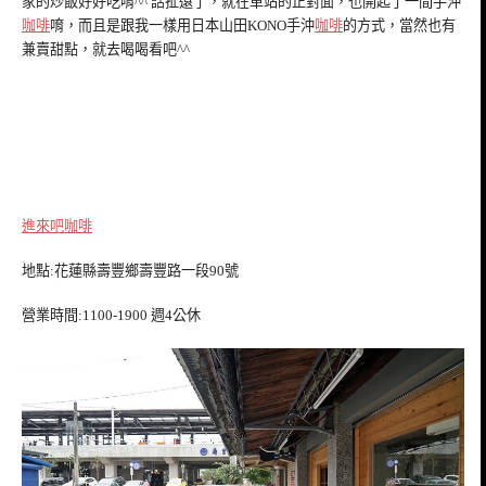
家的炒飯好好吃唷^^ 話扯遠了，就在車站的正對面，也開起了一間手沖
咖啡
唷，而且是跟我一樣用日本山田KONO手沖
咖啡
的方式，當然也有
兼賣甜點，就去喝喝看吧^^
進來吧
咖啡
地點:花蓮縣壽豐鄉壽豐路一段90號
營業時間:1100-1900 週4公休