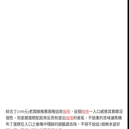
綜合丁(100元)老闆娘推薦我喝這款
咖啡
，這個
咖啡
一入口感覺其實頗沒
個性，但是跟蛋糕配起來反而有提出
咖啡
的香氣，不過重的苦味讓焦糖
布丁蛋糕在入口之後嘴中殘餘的甜膩感去除，不得不說這2個根本是好