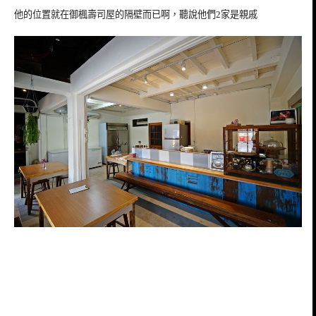
他的位置就在御楓壽司屋的隔壁而已啊，聽說他們2家是親戚