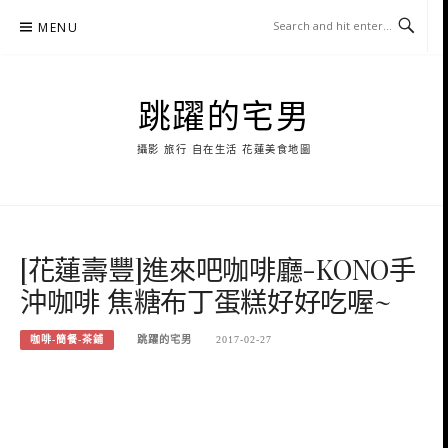
Skip
MENU
to
content
跳躍的宅男
攝影 旅行 自在生活 花蓮美食地圖
[花蓮壽豐]進來吧咖啡廳-KONO手
沖咖啡 焦糖布丁蛋糕好好吃喔~
咖啡-簡餐-茶鋪
跳躍的宅男
2017-02-27