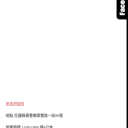
進來吧
咖啡
地點:花蓮縣壽豐鄉壽豐路一段90號
營業時間:1100-1900 週4公休