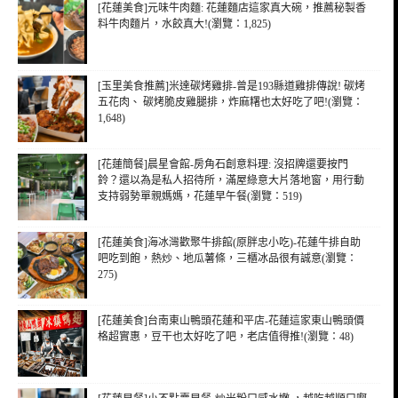
[花蓮美食]元味牛肉麵: 花蓮麵店這家真大碗，推薦秘製香
料牛肉麵片，水餃真大!(瀏覽：1,825)
[玉里美食推薦]米達碳烤雞排-曾是193縣道雞排傳說! 碳烤
五花肉、 碳烤脆皮雞腿排，炸麻糬也太好吃了吧!(瀏覽：
1,648)
[花蓮簡餐]晨星會館-房角石創意料理: 沒招牌還要按門
鈴？還以為是私人招待所，滿屋綠意大片落地窗，用行動
支持弱勢單親媽媽，花蓮早午餐(瀏覽：519)
[花蓮美食]海冰灣歡聚牛排館(原胖忠小吃)-花蓮牛排自助
吧吃到飽，熱炒、地瓜薯條，三櫃冰品很有誠意(瀏覽：
275)
[花蓮美食]台南東山鴨頭花蓮和平店-花蓮這家東山鴨頭價
格超實惠，豆干也太好吃了吧，老店值得推!(瀏覽：48)