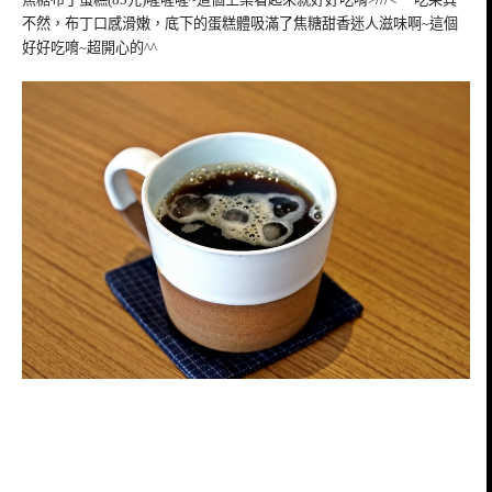
不然，布丁口感滑嫩，底下的蛋糕體吸滿了焦糖甜香迷人滋味啊~這個
好好吃唷~超開心的^^