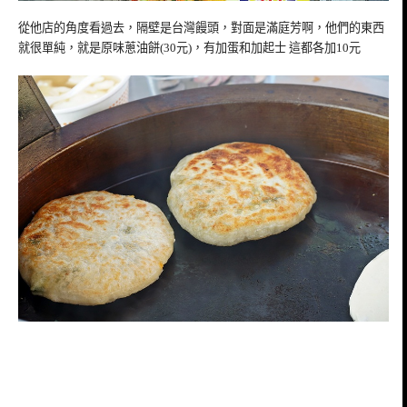
從他店的角度看過去，隔壁是台灣饅頭，對面是滿庭芳啊，他們的東西
就很單純，就是原味蔥油餅(30元)，有加蛋和加起士 這都各加10元