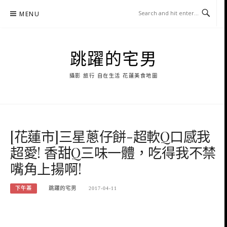
Skip
MENU
to
content
跳躍的宅男
攝影 旅行 自在生活 花蓮美食地圖
[花蓮市]三星蔥仔餅-超軟Q口感我
超愛! 香甜Q三味一體，吃得我不禁
嘴角上揚啊!
下午茶
跳躍的宅男
2017-04-11