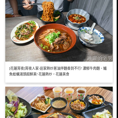
[花蓮宵夜]宵夜人家-這家熱炒蔥油拌麵香到不行! 濃郁牛肉麵、鱸
魚蛤蠣湯頭超鮮美! 花蓮熱炒，花蓮美食