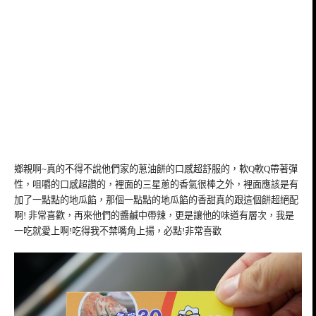
鄉親啊~真的不得不說他們家的蔥油餅的口感超舒服的，軟Q軟Q帶著彈
性，咀嚼的口感超讚的，裡面的三星蔥的香氣很棒之外，裡面應該是有
加了一點點的地瓜餡，那個一點點的地瓜餡的香甜真的跟這個餅超絕配
啊! 非常喜歡，再來他們的醬鹹中帶辣，更是讓他的味道有層次，我是
一吃就愛上啊!吃得我不禁嘴角上揚，必點!非常喜歡