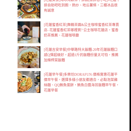
排自助吧吃到飽，熱炒、地瓜薯條，三櫃冰品很
有誠意
[花蓮蜜香紅茶]舞鶴茶園&公主咖啡蜜香紅茶專賣
店- 花蓮蜜香紅茶哪裡買? 公主咖啡花蓮店，蜜香
奶茶推薦、花蓮咖啡廳
[花蓮吉安早餐]中華路特大飯糰-20年花蓮飯糰口
感Q彈超級好，超過1斤的飯糰份量太可怕，推薦
加辣榨菜飯糰
[花蓮早午餐]多樂坊DORAFUN-價格實惠花蓮平
價早午餐，選擇多樣小朋友都適合，必點泡菜雞
絲麵、QQ鮪魚蛋餅，鮪魚白醬海苔飯糰早午餐，
花蓮早餐