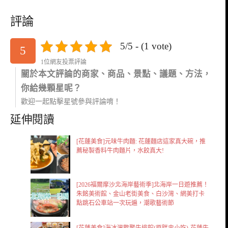
評論
5/5 - (1 vote)
5
1位網友投票評論
關於本文評論的商家、商品、景點、議題、方法，
你給幾顆星呢？
歡迎一起點擊星號參與評論唷！
延伸閱讀
[花蓮美食]元味牛肉麵: 花蓮麵店這家真大碗，推
薦秘製香料牛肉麵片，水餃真大!
[2026福爾摩沙北海岸藝術季]北海岸一日遊推薦！
朱銘美術館、金山老街美食、白沙灣、網美打卡
點跳石公車站一次玩遍，潮歌藝術節
[花蓮美食]海冰灣歡聚牛排館(原胖忠小吃)-花蓮牛