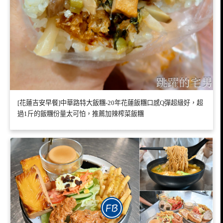
[花蓮吉安早餐]中華路特大飯糰-20年花蓮飯糰口感Q彈超級好，超
過1斤的飯糰份量太可怕，推薦加辣榨菜飯糰