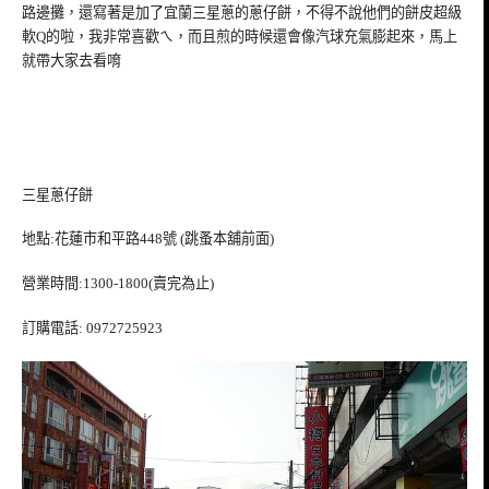
路邊攤，還寫著是加了宜蘭三星蔥的蔥仔餅，不得不說他們的餅皮超級
軟Q的啦，我非常喜歡ㄟ，而且煎的時候還會像汽球充氣膨起來，馬上
就帶大家去看唷
三星蔥仔餅
地點:花蓮市和平路448號 (跳蚤本舖前面)
營業時間:1300-1800(賣完為止)
訂購電話: 0972725923