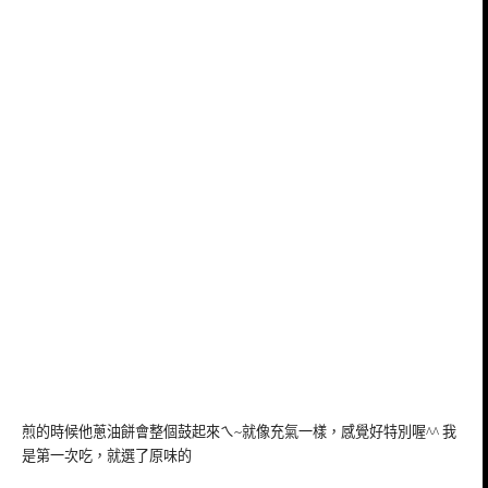
煎的時候他蔥油餅會整個鼓起來ㄟ~就像充氣一樣，感覺好特別喔^^ 我
是第一次吃，就選了原味的