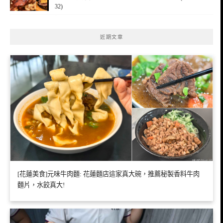
32)
近期文章
[花蓮美食]元味牛肉麵: 花蓮麵店這家真大碗，推薦秘製香料牛肉
麵片，水餃真大!