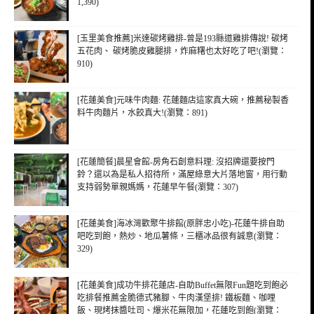
1,390)
[玉里美食推薦]米達碳烤雞排-曾是193縣道雞排傳說! 碳烤
五花肉、 碳烤脆皮雞腿排，炸麻糬也太好吃了吧!(瀏覽：
910)
[花蓮美食]元味牛肉麵: 花蓮麵店這家真大碗，推薦秘製香
料牛肉麵片，水餃真大!(瀏覽：891)
[花蓮簡餐]晨星會館-房角石創意料理: 沒招牌還要按門
鈴？還以為是私人招待所，滿屋綠意大片落地窗，用行動
支持弱勢單親媽媽，花蓮早午餐(瀏覽：307)
[花蓮美食]海冰灣歡聚牛排館(原胖忠小吃)-花蓮牛排自助
吧吃到飽，熱炒、地瓜薯條，三櫃冰品很有誠意(瀏覽：
329)
[花蓮美食]成功牛排花蓮店-自助Buffet無限Fun題吃到飽必
吃排餐推薦金脆德式豬腳、牛肉漢堡排! 鐵板麵、咖哩
飯、現烤抹醬吐司、爆米花無限加，花蓮吃到飽(瀏覽：