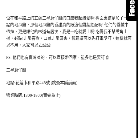
位在和平路上的宜蘭三星蔥仔餅的口感我超級愛啊!裡面應該是加了一點
點的地瓜餡，那個地瓜餡的香甜真的跟這個餅超絕配啊! 他們的醬鹹中
帶辣，更是讓他的味道有層次，我是一吃就愛上啊!吃得我不禁嘴角上
揚，必點!非常喜歡，口感非常厲害，我建議可以先打電話訂，這樣就可
以不用，大家可以去試試!
PS: 他們也有賣冷凍的，可以直接帶回家，量多也是要訂唷
三星蔥仔餅
地點:花蓮市和平路448號 (跳蚤本舖前面)
營業時間:1300-1800(賣完為止)