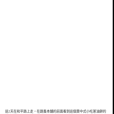
這2天在和平路上走，在跳蚤本舖的前面看到這個賣中式小吃蔥油餅的