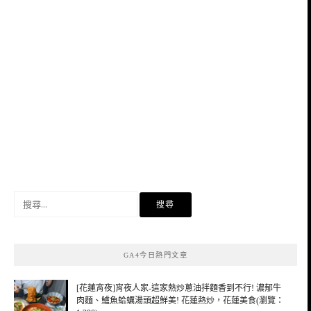
搜
尋
關
鍵
GA4今日熱門文章
字:
[花蓮宵夜]宵夜人家-這家熱炒蔥油拌麵香到不行! 濃郁牛
肉麵、鱸魚蛤蠣湯頭超鮮美! 花蓮熱炒，花蓮美食(瀏覽：