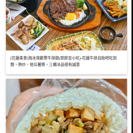
[花蓮美食]海冰灣歡聚牛排館(原胖忠小吃)-花蓮牛排自助吧吃到
飽，熱炒、地瓜薯條，三櫃冰品很有誠意