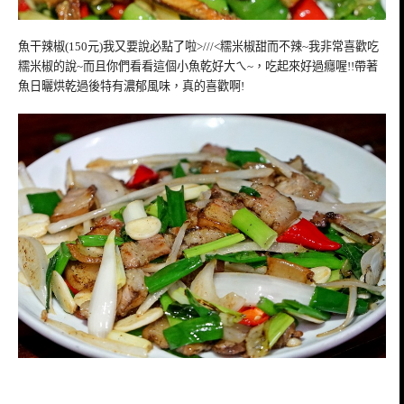
魚干辣椒(150元)我又要說必點了啦>///<糯米椒甜而不辣~我非常喜歡吃
糯米椒的說~而且你們看看這個小魚乾好大ㄟ~，吃起來好過癮喔!!帶著
魚日曬烘乾過後特有濃郁風味，真的喜歡啊!