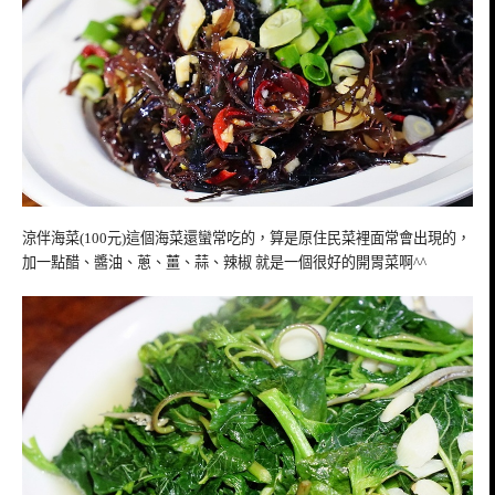
涼伴海菜(100元)這個海菜還蠻常吃的，算是原住民菜裡面常會出現的，
加一點醋、醬油、蔥、薑、蒜、辣椒 就是一個很好的開胃菜啊^^