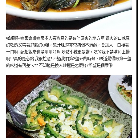
鄉親啊~這家會讓這麼多人喜歡真的是有他厲害的地方啊!螺肉的口感真
的軟嫩又帶著舒服的Q彈，醬汁味道非常夠但不過鹹，會讓人一口接著
一口啊~配起飯來也是剛剛好啊!炒點小辣更是讚，吃的我不禁嘴角上揚
啊!!!真的是必點 我很尬意! 不過我們第2盤來的時候，味道覺得跟第一盤
的味道有落差ㄟ?? 不知道是換人炒還是怎麼樣?希望是個案啦