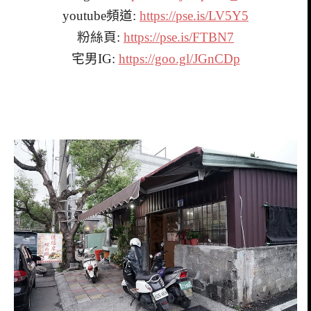
youtube頻道:
https://pse.is/LV5Y5
粉絲頁:
https://pse.is/FTBN7
宅男IG:
https://goo.gl/JGnCDp