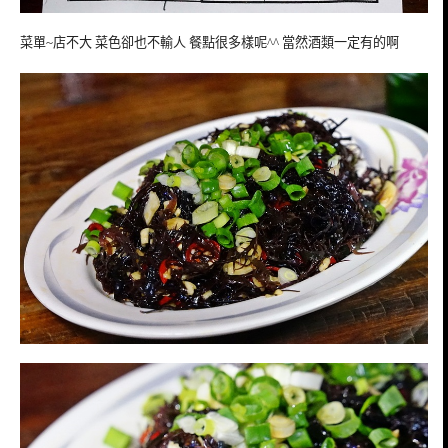
菜單~店不大 菜色卻也不輸人 餐點很多樣呢^^ 當然酒類一定有的啊