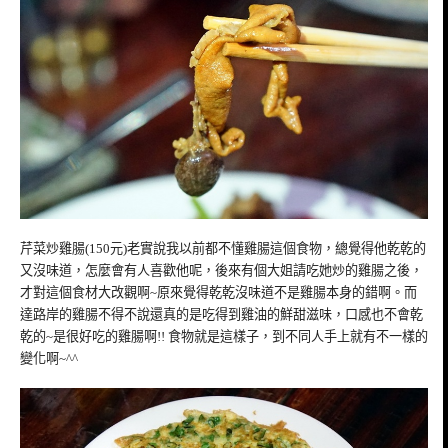
芹菜炒雞腸(150元)老實說我以前都不懂雞腸這個食物，總覺得他乾乾的
又沒味道，怎麼會有人喜歡他呢，後來有個大姐請吃她炒的雞腸之後，
才對這個食材大改觀啊~原來覺得乾乾沒味道不是雞腸本身的錯啊。而
達路岸的雞腸不得不說還真的是吃得到雞油的鮮甜滋味，口感也不會乾
乾的~是很好吃的雞腸啊!! 食物就是這樣子，到不同人手上就有不一樣的
變化啊~^^