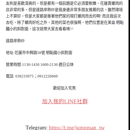
友則是喜歡清爽的，但是都有一個前題是它必須要軟嫩，花蓮賣螺肉的
店非常的多，但是達路岸熱炒是我身邊非常多朋友推薦的店，雖然環境
上不算好，但是大家都是衝著他們家的現打螺肉而去的啊! 而且我這次
去吃，除了螺肉好吃之外，其他的菜也很強啊，他們位置是在美侖
明恥
國小
的斜對面，這次就帶大家去看看唷^^
達路岸熱炒
地址:花蓮市中興路58號
明恥
國小斜對面
營業時間:1130-1430 1600-2130 週日公休
電話: 038233975；0912226669
歡迎加入宅男:
加入我的LINE社群
Telegram:
https://t.me/jumpman_tw