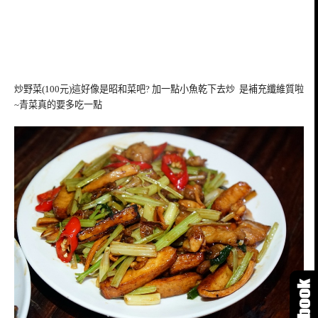
炒野菜(100元)這好像是昭和菜吧? 加一點小魚乾下去炒 是補充纖維質啦
~青菜真的要多吃一點