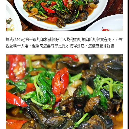
螺肉(250元)第一眼的印象就很好，因為他們的螺肉給的很實在啊，不會
說配料一大堆，但螺肉還要尋尋覓覓才找得到它，這樣感覺才好嘛