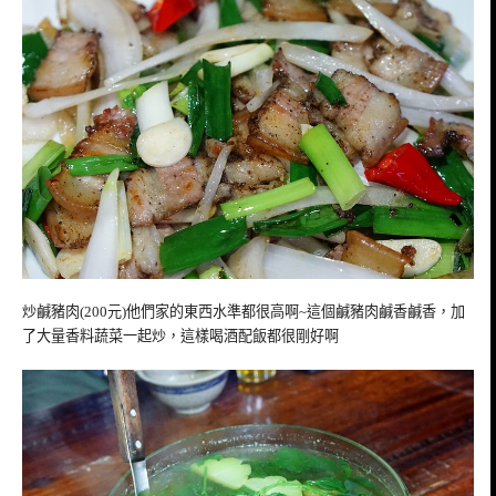
炒鹹豬肉(200元)他們家的東西水準都很高啊~這個鹹豬肉鹹香鹹香，加
了大量香料蔬菜一起炒，這樣喝酒配飯都很剛好啊