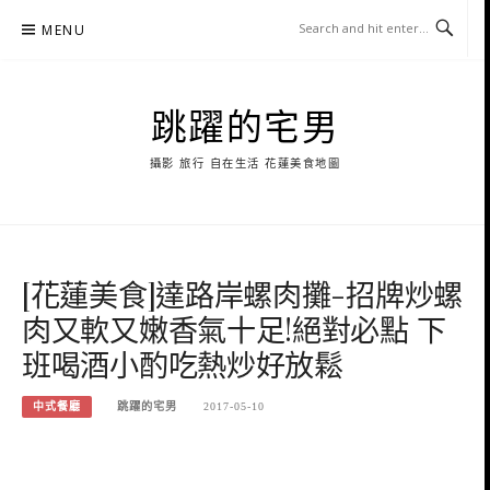
Skip
MENU
to
content
跳躍的宅男
攝影 旅行 自在生活 花蓮美食地圖
[花蓮美食]達路岸螺肉攤-招牌炒螺
肉又軟又嫩香氣十足!絕對必點 下
班喝酒小酌吃熱炒好放鬆
中式餐廳
跳躍的宅男
2017-05-10