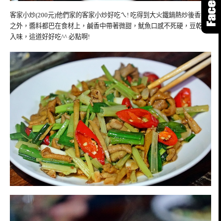
客家小炒(200元)他們家的客家小炒好吃ㄟ! 吃得到大火鐵鍋熱炒後香氣
之外，醬料都巴在食材上，鹹香中帶著微甜，魷魚口感不死硬，豆乾又
入味，這道好好吃^^ 必點啊!