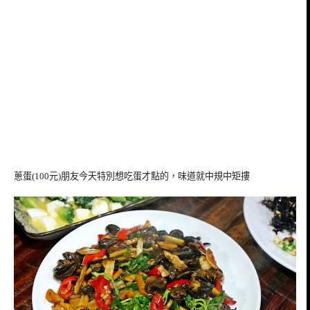
蔥蛋(100元)朋友今天特別想吃蛋才點的，味道就中規中矩摟