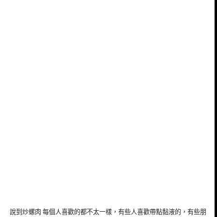
說到炒螺肉 每個人喜歡的都不太一樣，有些人喜歡帶點黏液的，有些朋