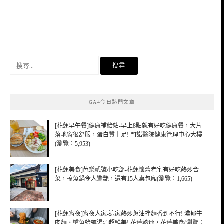
搜
尋
關
鍵
GA4今日熱門文章
字:
[花蓮早午餐]健康補給站-早上8點就有好吃健康餐，大片
落地窗很舒服，蛋白質十足! 門諾醫院健康管理中心大樓
(瀏覽：5,953)
[花蓮美食]芭樂貳號小吃部-花蓮懷舊老宅有好吃熱炒合
菜，搞魚鍋令人驚艷，還有15人桌包廂(瀏覽：1,665)
[花蓮宵夜]宵夜人家-這家熱炒蔥油拌麵香到不行! 濃郁牛
肉麵、鱸魚蛤蠣湯頭超鮮美! 花蓮熱炒，花蓮美食(瀏覽：