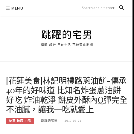
Skip
MENU
to
content
跳躍的宅男
攝影 旅行 自在生活 花蓮美食地圖
[花蓮美食]林記明禮路蔥油餅-傳承
40年的好味道 比知名炸蛋蔥油餅
好吃 炸油乾淨 餅皮外酥內Q彈完全
不油膩，讓我一吃就愛上
便當-麵店-小吃
跳躍的宅男
2017-06-21