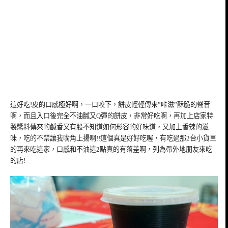
這好吃!皮的口感極好啊，一口咬下，餅皮輕輕傳來”咔滋”酥脆的聲音
啊，而且入口後完全不油膩又Q彈的餅皮，非常好吃啊，再加上店家特
製醬料傳來的鹹香又有股不知道如何形容的好味道，又加上香辣的滋
味，吃的不禁讓我嘴角上揚啊!!這個真是好好吃喔，有吃過那2台小貨車
的再來吃這家，口感和不油這2點真的有落差啊，列為帶外地朋友來吃
的店!