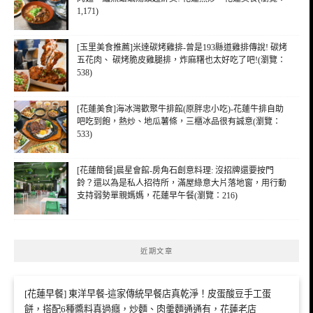
1,171)
[玉里美食推薦]米達碳烤雞排-曾是193縣道雞排傳說! 碳烤
五花肉、 碳烤脆皮雞腿排，炸麻糬也太好吃了吧!(瀏覽：
538)
[花蓮美食]海冰灣歡聚牛排館(原胖忠小吃)-花蓮牛排自助
吧吃到飽，熱炒、地瓜薯條，三櫃冰品很有誠意(瀏覽：
533)
[花蓮簡餐]晨星會館-房角石創意料理: 沒招牌還要按門
鈴？還以為是私人招待所，滿屋綠意大片落地窗，用行動
支持弱勢單親媽媽，花蓮早午餐(瀏覽：216)
近期文章
[花蓮早餐] 東洋早餐-這家傳統早餐店真乾淨！皮蛋酸豆手工蛋
餅，搭配6種醬料真過癮，炒麵、肉羹麵通通有，花蓮老店