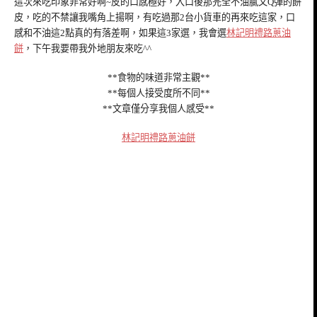
這次來吃印象非常好啊~皮的口感極好，入口後那完全不油膩又Q彈的餅
皮，吃的不禁讓我嘴角上揚啊，有吃過那2台小貨車的再來吃這家，口
感和不油這2點真的有落差啊，如果這3家選，我會選
林記明禮路蔥油
餅
，下午我要帶我外地朋友來吃^^
**食物的味道非常主觀**
**每個人接受度所不同**
**文章僅分享我個人感受**
林記明禮路蔥油餅