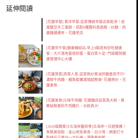
延伸閱讀
[花蓮早餐] 東洋早餐-這家傳統早餐店真乾淨！皮
蛋酸豆手工蛋餅，搭配6種醬料真過癮，炒麵、肉
羹麵通通有，花蓮老店
[花蓮早午餐]健康補給站-早上8點就有好吃健康
餐，大片落地窗很舒服，蛋白質十足! 門諾醫院健
康管理中心大樓
[花蓮宵夜]宵夜人家-這家熱炒蔥油拌麵香到不行!
濃郁牛肉麵、鱸魚蛤蠣湯頭超鮮美! 花蓮熱炒，花
蓮美食
[花蓮美食]元味牛肉麵: 花蓮麵店這家真大碗，推
薦秘製香料牛肉麵片，水餃真大!
[2026福爾摩沙北海岸藝術季]北海岸一日遊推薦！
朱銘美術館、金山老街美食、白沙灣、網美打卡
點跳石公車站一次玩遍，潮歌藝術節