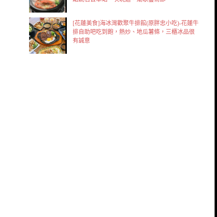
[花蓮美食]海冰灣歡聚牛排館(原胖忠小吃)-花蓮牛
排自助吧吃到飽，熱炒、地瓜薯條，三櫃冰品很
有誠意