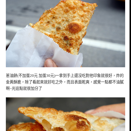
蔥油餅(不加蛋20元 加蛋30元)一拿到手上還沒吃對他印象就很好，炸的
金黃酥脆，除了看起來就好吃之外，而且表面乾爽，感覺一點都不油膩
啊~光這點就很加分了