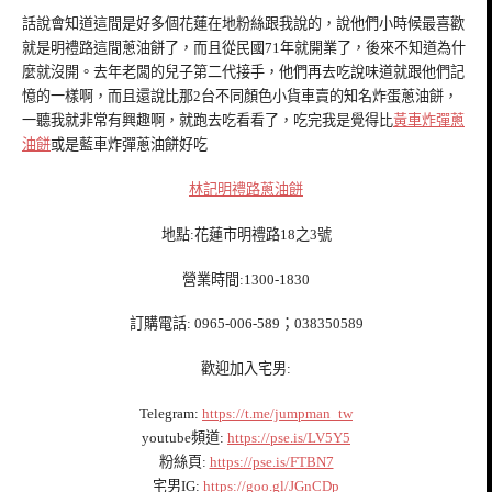
話說會知道這間是好多個花蓮在地粉絲跟我說的，說他們小時候最喜歡
就是明禮路這間蔥油餅了，而且從民國71年就開業了，後來不知道為什
麼就沒開。去年老闆的兒子第二代接手，他們再去吃說味道就跟他們記
憶的一樣啊，而且還說比那2台不同顏色小貨車賣的知名炸蛋蔥油餅，
一聽我就非常有興趣啊，就跑去吃看看了，吃完我是覺得比
黃車炸彈蔥
油餅
或是藍車炸彈蔥油餅好吃
林記明禮路蔥油餅
地點:花蓮市明禮路18之3號
營業時間:1300-1830
訂購電話: 0965-006-589；038350589
歡迎加入宅男:
Telegram:
https://t.me/jumpman_tw
youtube頻道:
https://pse.is/LV5Y5
粉絲頁:
https://pse.is/FTBN7
宅男IG:
https://goo.gl/JGnCDp