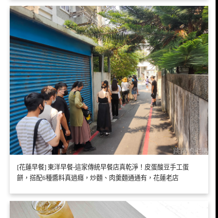
[花蓮早餐] 東洋早餐-這家傳統早餐店真乾淨！皮蛋酸豆手工蛋
餅，搭配6種醬料真過癮，炒麵、肉羹麵通通有，花蓮老店