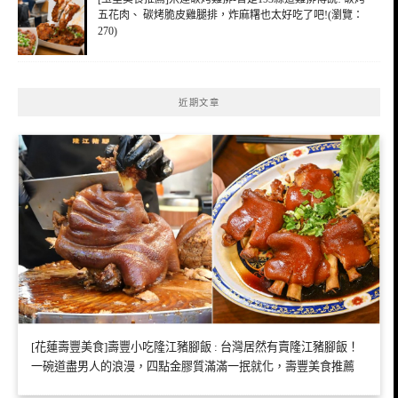
五花肉、 碳烤脆皮雞腿排，炸麻糬也太好吃了吧!(瀏覽：
270)
近期文章
[花蓮壽豐美食]壽豐小吃隆江豬腳飯 : 台灣居然有賣隆江豬腳飯！
一碗道盡男人的浪漫，四點金膠質滿滿一抿就化，壽豐美食推薦