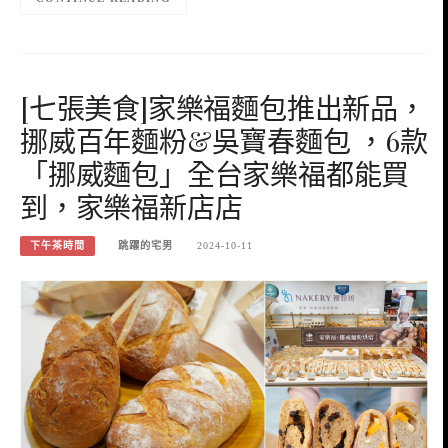
[七張美食]家樂福麵包推出新品，
挪威百年麵粉&吳寶春麵包 ，6款
「挪威麵包」全台家樂福都能買
到，家樂福新店店
下午茶時間
跳躍的宅男
2024-10-11