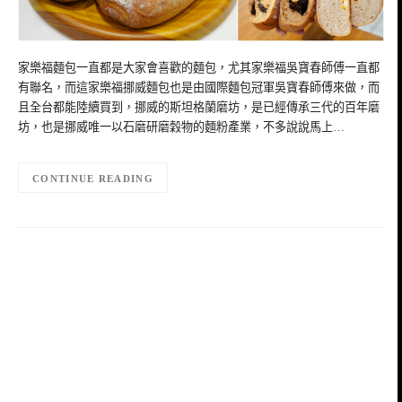
家樂福麵包一直都是大家會喜歡的麵包，尤其家樂福吳寶春師傅一直都
有聯名，而這家樂福挪威麵包也是由國際麵包冠軍吳寶春師傅來做，而
且全台都能陸續買到，挪威的斯坦格蘭磨坊，是已經傳承三代的百年磨
坊，也是挪威唯一以石磨研磨穀物的麵粉產業，不多說說馬上…
CONTINUE READING