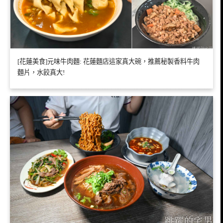
[花蓮美食]元味牛肉麵: 花蓮麵店這家真大碗，推薦秘製香料牛肉
麵片，水餃真大!