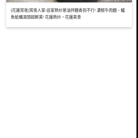
[花蓮宵夜]宵夜人家-這家熱炒蔥油拌麵香到不行! 濃郁牛肉麵、鱸
魚蛤蠣湯頭超鮮美! 花蓮熱炒，花蓮美食