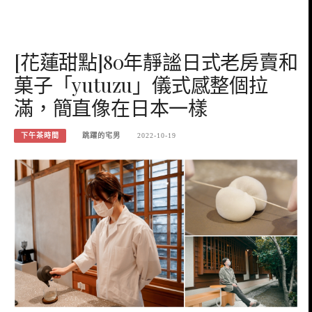
[花蓮甜點]80年靜謐日式老房賣和
菓子「yutuzu」儀式感整個拉
滿，簡直像在日本一樣
下午茶時間
跳躍的宅男
2022-10-19