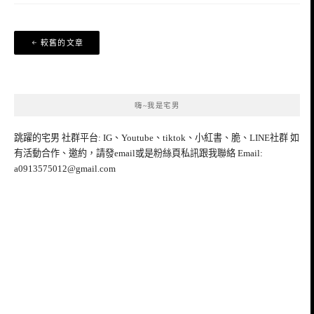
文
較舊的文章
章
導
覽
嗨~我是宅男
跳躍的宅男 社群平台: IG、Youtube、tiktok、小紅書、脆、LINE社群 如
有活動合作、邀約，請發email或是粉絲頁私訊跟我聯絡 Email:
a0913575012@gmail.com