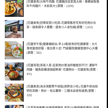
[花蓮美食]元味牛肉麵: 花蓮麵店這家真大碗，推薦秘製香
料牛肉麵片，水餃真大!(瀏覽：2,859)
[花蓮美食]芭樂貳號小吃部-花蓮懷舊老宅有好吃熱炒合
菜，搞魚鍋令人驚艷，還有15人桌包廂(瀏覽：1,633)
[花蓮早午餐]健康補給站-早上8點就有好吃健康餐，大片
落地窗很舒服，蛋白質十足! 門諾醫院健康管理中心大樓
(瀏覽：582)
[花蓮宵夜]宵夜人家-這家熱炒蔥油拌麵香到不行! 濃郁牛
肉麵、鱸魚蛤蠣湯頭超鮮美! 花蓮熱炒，花蓮美食(瀏覽：
431)
[花蓮美食]海冰灣歡聚牛排館(原胖忠小吃)-花蓮牛排自助
吧吃到飽，熱炒、地瓜薯條，三櫃冰品很有誠意(瀏覽：
329)
[玉里美食推薦]米達碳烤雞排-曾是193縣道雞排傳說! 碳烤