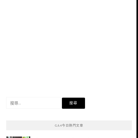
搜
尋
關
鍵
GA4今日熱門文章
字: