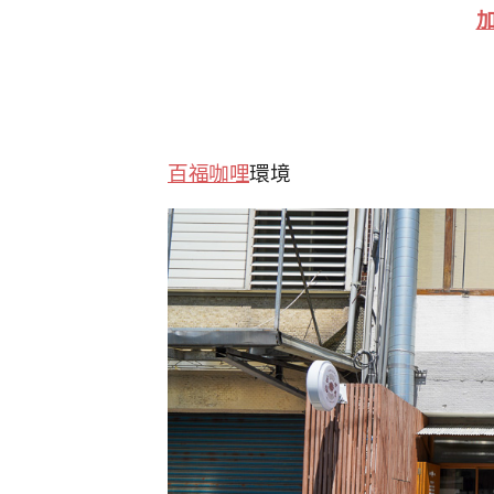
加
百福咖哩
環境