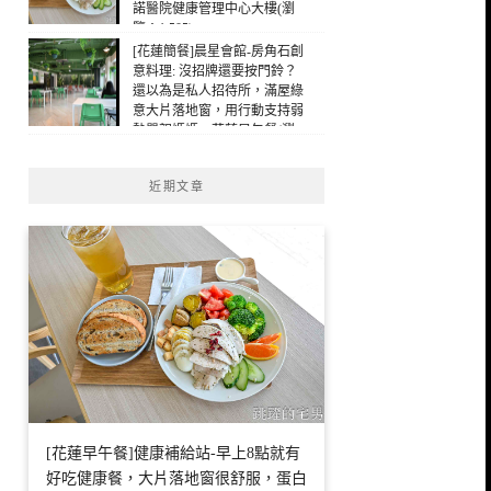
諾醫院健康管理中心大樓(瀏
覽：1,505)
[花蓮簡餐]晨星會館-房角石創
意料理: 沒招牌還要按門鈴？
還以為是私人招待所，滿屋綠
意大片落地窗，用行動支持弱
勢單親媽媽，花蓮早午餐(瀏
覽：481)
近期文章
[花蓮早午餐]健康補給站-早上8點就有
好吃健康餐，大片落地窗很舒服，蛋白