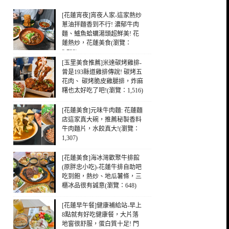
[花蓮宵夜]宵夜人家-這家熱炒
蔥油拌麵香到不行! 濃郁牛肉
麵、鱸魚蛤蠣湯頭超鮮美! 花
蓮熱炒，花蓮美食(瀏覽：
3,733)
[玉里美食推薦]米達碳烤雞排-
曾是193縣道雞排傳說! 碳烤五
花肉、 碳烤脆皮雞腿排，炸麻
糬也太好吃了吧!(瀏覽：1,516)
[花蓮美食]元味牛肉麵: 花蓮麵
店這家真大碗，推薦秘製香料
牛肉麵片，水餃真大!(瀏覽：
1,307)
[花蓮美食]海冰灣歡聚牛排館
(原胖忠小吃)-花蓮牛排自助吧
吃到飽，熱炒、地瓜薯條，三
櫃冰品很有誠意(瀏覽：648)
[花蓮早午餐]健康補給站-早上
8點就有好吃健康餐，大片落
地窗很舒服，蛋白質十足! 門