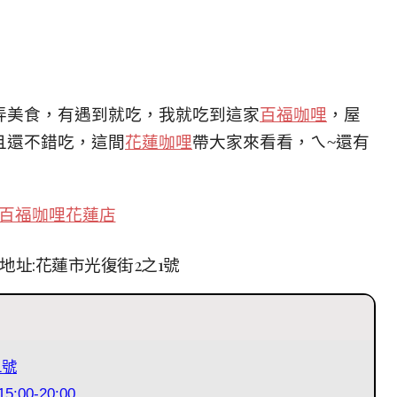
弄美食，有遇到就吃，我就吃到這家
百福咖哩
，屋
且還不錯吃，這間
花蓮咖哩
帶大家來看看，ㄟ~還有
百福咖哩花蓮店
地址:花蓮市光復街2之1號
1號
:00-20:00