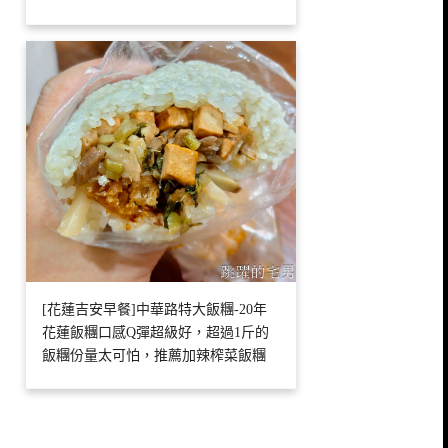
[花蓮吉安早餐]中華路特大飯糰-20年
花蓮飯糰口感Q彈超級好，超過1斤的
飯糰份量太可怕，推薦加辣榨菜飯糰