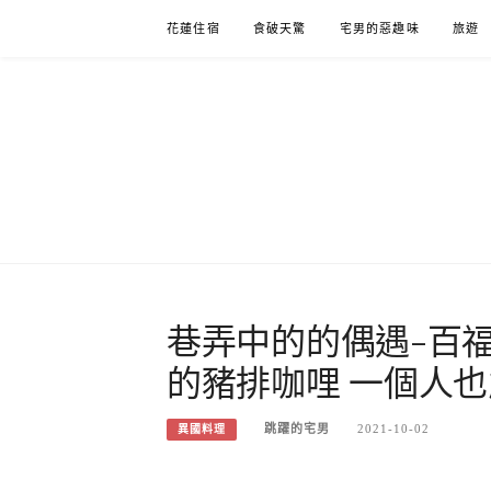
Skip
花蓮住宿
食破天驚
宅男的惡趣味
旅遊
to
content
巷弄中的的偶遇-百福
的豬排咖哩 一個人
跳躍的宅男
2021-10-02
異國料理