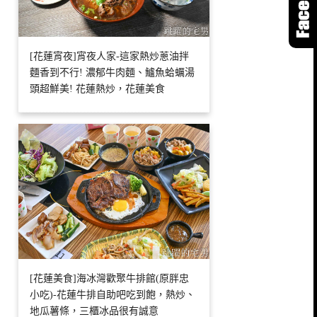
[花蓮宵夜]宵夜人家-這家熱炒蔥油拌
麵香到不行! 濃郁牛肉麵、鱸魚蛤蠣湯
頭超鮮美! 花蓮熱炒，花蓮美食
[花蓮美食]海冰灣歡聚牛排館(原胖忠
小吃)-花蓮牛排自助吧吃到飽，熱炒、
地瓜薯條，三櫃冰品很有誠意