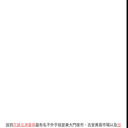
說到
花蓮北港春捲
最有名不外乎就是東大門夜市、吉安黃昏市場以及
加