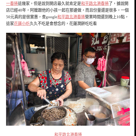
一春捲
這幾家，但是說到開店最久就肯定是
和平路北港春捲
了，據說開
店已經40年，阿嬤跟他的小孩一起在那邊做，而且份量還是很多，一個
50元真的是很實惠，查google
和平路北港春捲
營業時間還到晚上10點，
這家
花蓮小吃
久久不吃是會想念的，花蓮潤餅吃吃看
和平路北港春捲