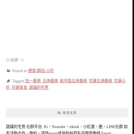
TG按讚：0
Posted in
便當-麵店-小吃
Tagged
加一春捲
,
北港春捲
,
和平路北港春捲
,
花蓮北港春捲
,
花蓮小
吃
,
花蓮美食
,
跳躍的宅男
嗨~我是宅男
跳躍的宅男 社群平台: IG、Youtube、tiktok、小紅書、脆、LINE社群 如
有活動合作、邀約，請發email或是粉絲頁私訊跟我聯絡 Email: