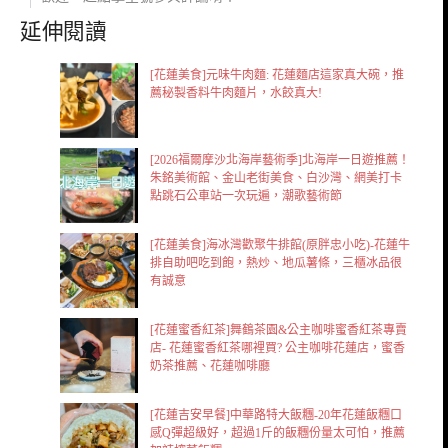
延伸閱讀
[花蓮美食]元味牛肉麵: 花蓮麵店這家真大碗，推
薦秘製香料牛肉麵片，水餃真大!
[2026福爾摩沙北海岸藝術季]北海岸一日遊推薦！
朱銘美術館、金山老街美食、白沙灣、網美打卡
點跳石公車站一次玩遍，潮歌藝術節
[花蓮美食]海冰灣歡聚牛排館(原胖忠小吃)-花蓮牛
排自助吧吃到飽，熱炒、地瓜薯條，三櫃冰品很
有誠意
[花蓮蜜香紅茶]舞鶴茶園&公主咖啡蜜香紅茶專賣
店- 花蓮蜜香紅茶哪裡買? 公主咖啡花蓮店，蜜香
奶茶推薦、花蓮咖啡廳
[花蓮吉安早餐]中華路特大飯糰-20年花蓮飯糰口
感Q彈超級好，超過1斤的飯糰份量太可怕，推薦