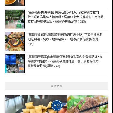
[花蓮簡餐]晨星會館-房角石創意料理: 沒招牌還要按門
鈴？還以為是私人招待所，滿屋綠意大片落地窗，用行動
支持弱勢單親媽媽，花蓮早午餐(瀏覽：315)
[花蓮美食]海冰灣歡聚牛排館(原胖忠小吃)-花蓮牛排自助
吧吃到飽，熱炒、地瓜薯條，三櫃冰品很有誠意(瀏覽：
345)
[花蓮雨天備案]跨域思維互動體驗館-室內免費景點近200
坪還有VR設施，花蓮親子景點推薦，溜小朋友好地方，
花蓮旅遊推薦(瀏覽：43)
近期文章