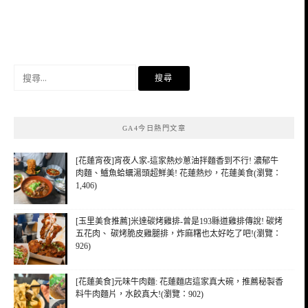
搜
尋
關
鍵
GA4今日熱門文章
字:
[花蓮宵夜]宵夜人家-這家熱炒蔥油拌麵香到不行! 濃郁牛
肉麵、鱸魚蛤蠣湯頭超鮮美! 花蓮熱炒，花蓮美食(瀏覽：
1,406)
[玉里美食推薦]米達碳烤雞排-曾是193縣道雞排傳說! 碳烤
五花肉、 碳烤脆皮雞腿排，炸麻糬也太好吃了吧!(瀏覽：
926)
[花蓮美食]元味牛肉麵: 花蓮麵店這家真大碗，推薦秘製香
料牛肉麵片，水餃真大!(瀏覽：902)