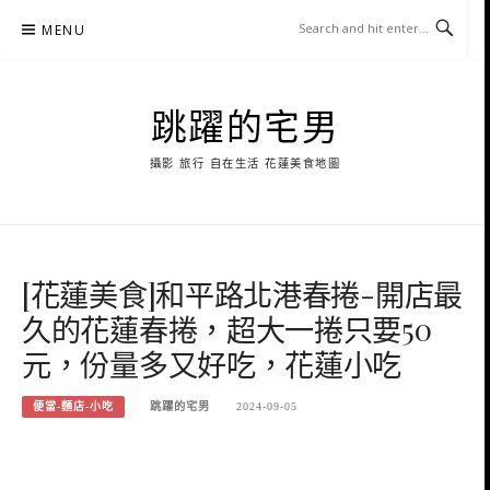
Skip
MENU
to
content
跳躍的宅男
攝影 旅行 自在生活 花蓮美食地圖
[花蓮美食]和平路北港春捲-開店最
久的花蓮春捲，超大一捲只要50
元，份量多又好吃，花蓮小吃
便當-麵店-小吃
跳躍的宅男
2024-09-05