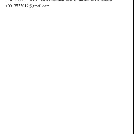
a0913575012@gmail.com