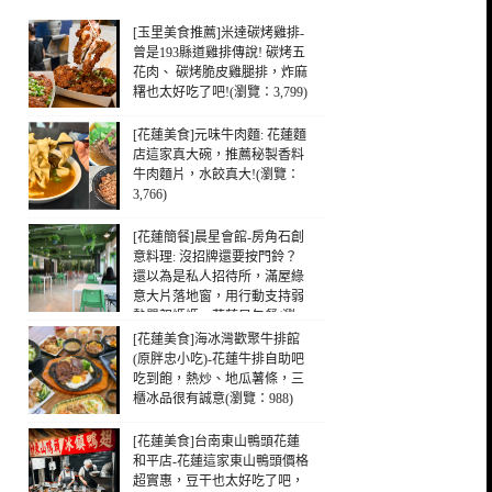
[玉里美食推薦]米達碳烤雞排-
曾是193縣道雞排傳說! 碳烤五
花肉、 碳烤脆皮雞腿排，炸麻
糬也太好吃了吧!(瀏覽：3,799)
[花蓮美食]元味牛肉麵: 花蓮麵
店這家真大碗，推薦秘製香料
牛肉麵片，水餃真大!(瀏覽：
3,766)
[花蓮簡餐]晨星會館-房角石創
意料理: 沒招牌還要按門鈴？
還以為是私人招待所，滿屋綠
意大片落地窗，用行動支持弱
勢單親媽媽，花蓮早午餐(瀏
覽：1,137)
[花蓮美食]海冰灣歡聚牛排館
(原胖忠小吃)-花蓮牛排自助吧
吃到飽，熱炒、地瓜薯條，三
櫃冰品很有誠意(瀏覽：988)
[花蓮美食]台南東山鴨頭花蓮
和平店-花蓮這家東山鴨頭價格
超實惠，豆干也太好吃了吧，