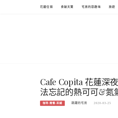
Skip
花蓮住宿
食破天驚
宅男的惡趣味
旅遊
to
content
Cafe Copita 
法忘記的熱可可&氮
跳躍的宅男
2020-03-25
咖啡-簡餐-茶鋪