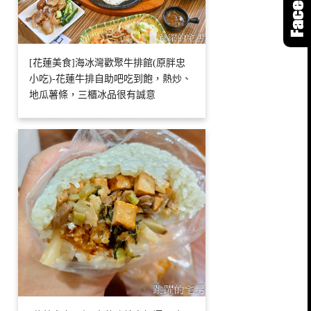
[花蓮美食]海冰灣歡聚牛排館(原胖忠
小吃)-花蓮牛排自助吧吃到飽，熱炒、
地瓜薯條，三櫃冰品很有誠意