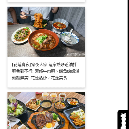
[花蓮宵夜]宵夜人家-這家熱炒蔥油拌
麵香到不行! 濃郁牛肉麵、鱸魚蛤蠣湯
頭超鮮美! 花蓮熱炒，花蓮美食