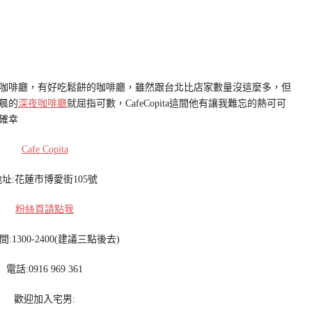
咖啡廳，有好吃鬆餅的咖啡廳，雖然跟台北比店家數量沒這麼多，但
晨的
深夜咖啡廳
就屈指可數，CafeCopita這間他有讓我難忘的熱可可
確幸
Cafe Copita
地址:花蓮市博愛街105號
粉絲頁請點我
:1300-2400(建議三點後去)
電話:0916 969 361
歡迎加入宅男: