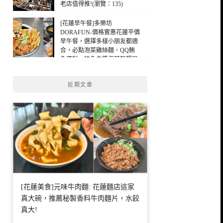
老店值得推!(瀏覽：135)
[花蓮早午餐]多樂坊
DORAFUN-價格實惠花蓮平價
早午餐，選擇多樣小朋友都適
合，必點泡菜雞絲麵、QQ鮪
魚蛋餅，鮪魚白醬海苔飯糰早
午餐，花蓮早餐(瀏覽：123)
近期文章
[花蓮美食]元味牛肉麵: 花蓮麵店這家
真大碗，推薦秘製香料牛肉麵片，水餃
真大!