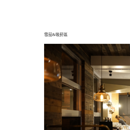
雪茄&吸菸區