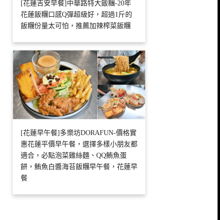
[花蓮吉安早餐]中華路特大飯糰-20年
花蓮飯糰口感Q彈超級好，超過1斤的
飯糰份量太可怕，推薦加辣榨菜飯糰
[花蓮早午餐]多樂坊DORAFUN-價格實
惠花蓮平價早午餐，選擇多樣小朋友都
適合，必點泡菜雞絲麵、QQ鮪魚蛋
餅，鮪魚白醬海苔飯糰早午餐，花蓮早
餐