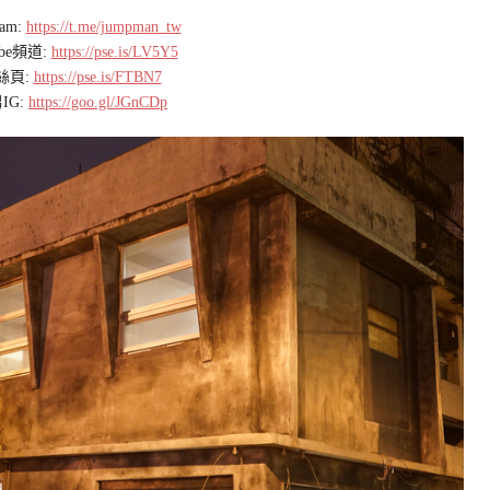
ram:
https://t.me/jumpman_tw
ube頻道:
https://pse.is/LV5Y5
絲頁:
https://pse.is/FTBN7
IG:
https://goo.gl/JGnCDp