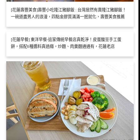
[花蓮壽豐美食]壽豐小吃隆江豬腳飯 : 台灣居然有賣隆江豬腳飯！
一碗道盡男人的浪漫，四點金膠質滿滿一抿就化，壽豐美食推薦
[花蓮早餐] 東洋早餐-這家傳統早餐店真乾淨！皮蛋酸豆手工蛋
餅，搭配6種醬料真過癮，炒麵、肉羹麵通通有，花蓮老店