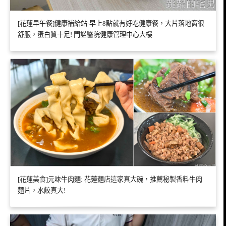
[花蓮早午餐]健康補給站-早上8點就有好吃健康餐，大片落地窗很
舒服，蛋白質十足! 門諾醫院健康管理中心大樓
[花蓮美食]元味牛肉麵: 花蓮麵店這家真大碗，推薦秘製香料牛肉
麵片，水餃真大!