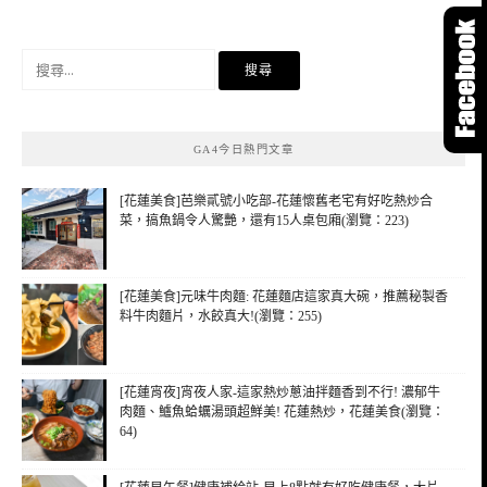
搜
尋
關
鍵
GA4今日熱門文章
字:
[花蓮美食]芭樂貳號小吃部-花蓮懷舊老宅有好吃熱炒合
菜，搞魚鍋令人驚艷，還有15人桌包廂(瀏覽：223)
[花蓮美食]元味牛肉麵: 花蓮麵店這家真大碗，推薦秘製香
料牛肉麵片，水餃真大!(瀏覽：255)
[花蓮宵夜]宵夜人家-這家熱炒蔥油拌麵香到不行! 濃郁牛
肉麵、鱸魚蛤蠣湯頭超鮮美! 花蓮熱炒，花蓮美食(瀏覽：
64)