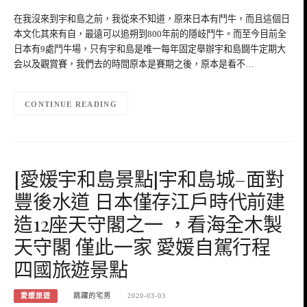
在我沒來到宇和島之前，我從來不知道，原來日本有鬥牛，而且這個日
本文化其來有自，最遠可以追朔到800年前的隱岐鬥牛。而至今目前全
日本有9處鬥牛場，只有宇和島是唯一每年固定舉辦宇和島闘牛定期大
会以及觀賞賽，我們去的時間原本是賽期之後，原本是看不…
CONTINUE READING
[愛媛宇和島景點]宇和島城–面對
豐後水道 日本僅存江戶時代前建
造12座天守閣之一 ，看海全木製
天守閣 僅此一家 愛媛自駕行程
四國旅遊景點
愛媛旅遊
跳躍的宅男
2020-03-03