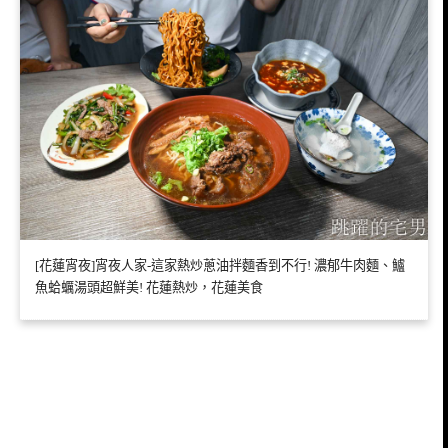
[花蓮宵夜]宵夜人家-這家熱炒蔥油拌麵香到不行! 濃郁牛肉麵、鱸
魚蛤蠣湯頭超鮮美! 花蓮熱炒，花蓮美食