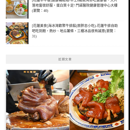
[花蓮早午餐]健康補給站-早上8點就有好吃健康餐，大片
落地窗很舒服，蛋白質十足! 門諾醫院健康管理中心大樓
(瀏覽：40)
[花蓮美食]海冰灣歡聚牛排館(原胖忠小吃)-花蓮牛排自助
吧吃到飽，熱炒、地瓜薯條，三櫃冰品很有誠意(瀏覽：
31)
近期文章