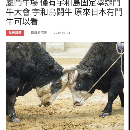
處鬥牛場 僅有宇和島固定舉辦鬥
牛大會 宇和島闘牛 原來日本有鬥
牛可以看
愛媛旅遊
跳躍的宅男
2020-03-04