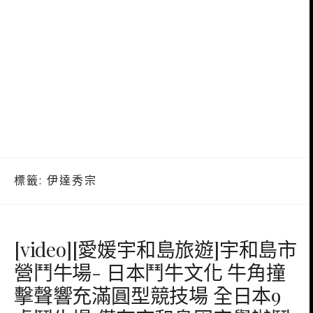
標籤:
伊達秀宗
[video][愛媛宇和島旅遊]宇和島市
營鬥牛場- 日本鬥牛文化 牛角撞
擊聲響充滿圓型競技場 全日本9