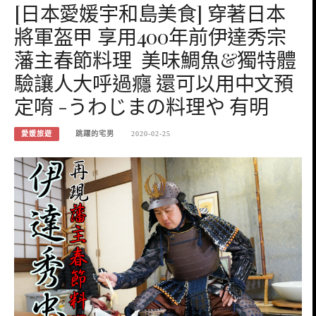
[日本愛媛宇和島美食] 穿著日本
將軍盔甲 享用400年前伊達秀宗
藩主春節料理 美味鯛魚&獨特體
驗讓人大呼過癮 還可以用中文預
定唷 -うわじまの料理や 有明
愛媛旅遊
跳躍的宅男
2020-02-25