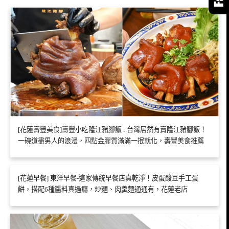
[花蓮壽豐美食]壽豐小吃隆江豬腳飯 : 台灣居然有賣隆江豬腳飯！
一碗道盡男人的浪漫，四點金膠質滿滿一抿就化，壽豐美食推薦
[花蓮早餐] 東洋早餐-這家傳統早餐店真乾淨！皮蛋酸豆手工蛋
餅，搭配6種醬料真過癮，炒麵、肉羹麵通通有，花蓮老店