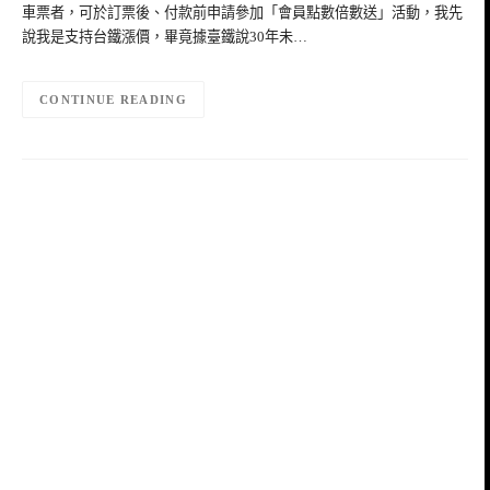
車票者，可於訂票後、付款前申請參加「會員點數倍數送」活動，我先
說我是支持台鐵漲價，畢竟據臺鐵說30年未…
CONTINUE READING