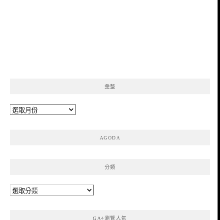
彙整
彙
整
AGODA
分類
分
類
GA4瀏覽人氣