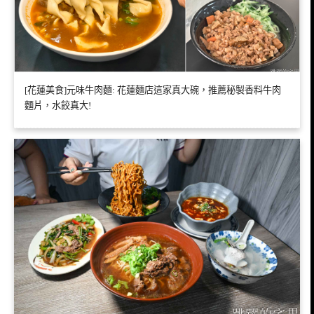
[花蓮美食]元味牛肉麵: 花蓮麵店這家真大碗，推薦秘製香料牛肉
麵片，水餃真大!