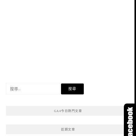
搜
尋
關
鍵
GA4今日熱門文章
字:
近期文章