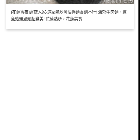
[花蓮宵夜]宵夜人家-這家熱炒蔥油拌麵香到不行! 濃郁牛肉麵、鱸
魚蛤蠣湯頭超鮮美! 花蓮熱炒，花蓮美食