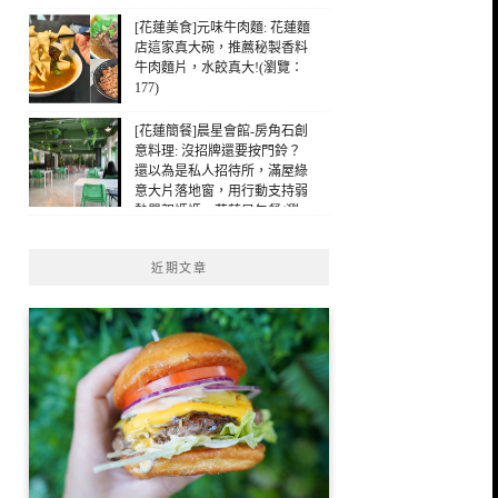
[花蓮美食]元味牛肉麵: 花蓮麵
店這家真大碗，推薦秘製香料
牛肉麵片，水餃真大!(瀏覽：
177)
[花蓮簡餐]晨星會館-房角石創
意料理: 沒招牌還要按門鈴？
還以為是私人招待所，滿屋綠
意大片落地窗，用行動支持弱
勢單親媽媽，花蓮早午餐(瀏
覽：125)
近期文章