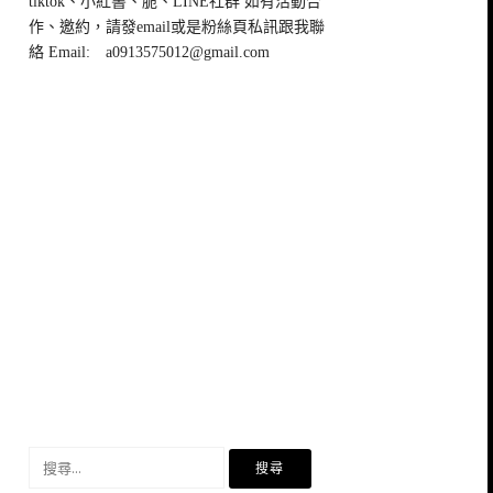
tiktok、小紅書、脆、LINE社群 如有活動合
作、邀約，請發email或是粉絲頁私訊跟我聯
絡 Email:
a0913575012@gmail.com
搜
尋