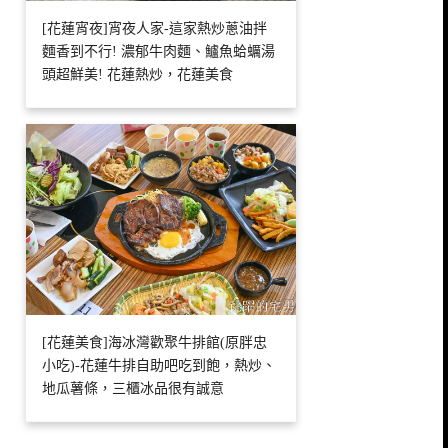
[花蓮宵夜]宵夜人家-這家熱炒蔥油拌
麵香到不行! 濃郁牛肉麵、鱸魚蛤蠣湯
頭超鮮美! 花蓮熱炒，花蓮美食
[花蓮美食]海冰灣歡聚牛排館(原胖忠
小吃)-花蓮牛排自助吧吃到飽，熱炒、
地瓜薯條，三櫃冰品很有誠意