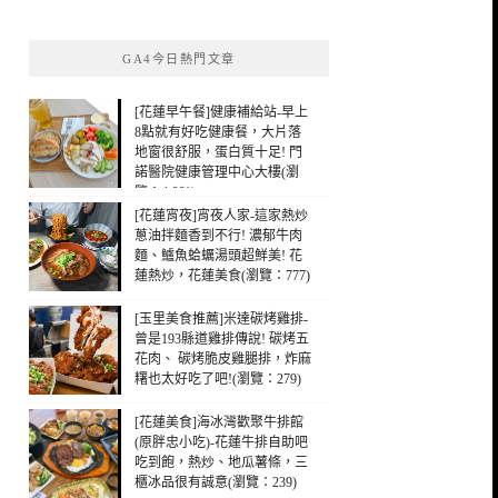
關
鍵
GA4今日熱門文章
字:
[花蓮早午餐]健康補給站-早上
8點就有好吃健康餐，大片落
地窗很舒服，蛋白質十足! 門
諾醫院健康管理中心大樓(瀏
覽：4,661)
[花蓮宵夜]宵夜人家-這家熱炒
蔥油拌麵香到不行! 濃郁牛肉
麵、鱸魚蛤蠣湯頭超鮮美! 花
蓮熱炒，花蓮美食(瀏覽：777)
[玉里美食推薦]米達碳烤雞排-
曾是193縣道雞排傳說! 碳烤五
花肉、 碳烤脆皮雞腿排，炸麻
糬也太好吃了吧!(瀏覽：279)
[花蓮美食]海冰灣歡聚牛排館
(原胖忠小吃)-花蓮牛排自助吧
吃到飽，熱炒、地瓜薯條，三
櫃冰品很有誠意(瀏覽：239)