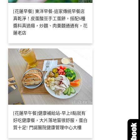
[花蓮早餐] 東洋早餐-這家傳統早餐店
真乾淨！皮蛋酸豆手工蛋餅，搭配6種
醬料真過癮，炒麵、肉羹麵通通有，花
蓮老店
[花蓮早午餐]健康補給站-早上8點就有
好吃健康餐，大片落地窗很舒服，蛋白
質十足! 門諾醫院健康管理中心大樓