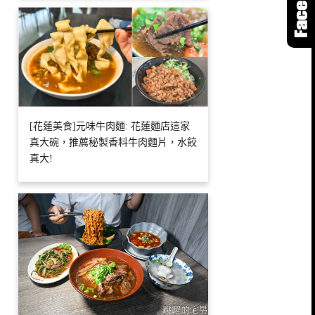
[花蓮美食]元味牛肉麵: 花蓮麵店這家
真大碗，推薦秘製香料牛肉麵片，水餃
真大!