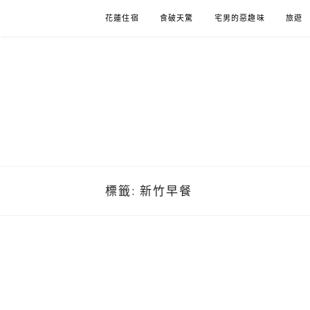
Skip
花蓮住宿
食破天驚
宅男的惡趣味
旅遊
to
content
標籤:
新竹早餐