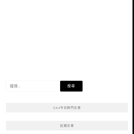
搜
尋
關
鍵
GA4今日熱門文章
字:
近期文章