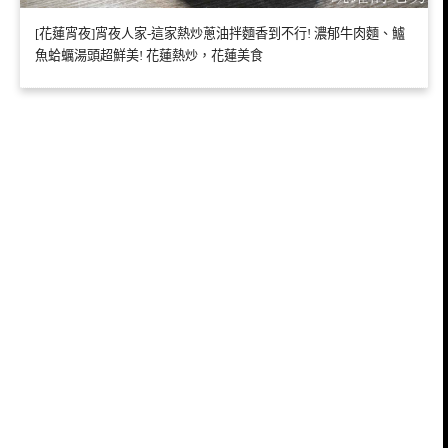
[花蓮宵夜]宵夜人家-這家熱炒蔥油拌麵香到不行! 濃郁牛肉麵、鱸
魚蛤蠣湯頭超鮮美! 花蓮熱炒，花蓮美食