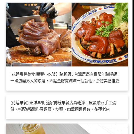
[花蓮壽豐美食]壽豐小吃隆江豬腳飯 : 台灣居然有賣隆江豬腳飯！
一碗道盡男人的浪漫，四點金膠質滿滿一抿就化，壽豐美食推薦
[花蓮早餐] 東洋早餐-這家傳統早餐店真乾淨！皮蛋酸豆手工蛋
餅，搭配6種醬料真過癮，炒麵、肉羹麵通通有，花蓮老店