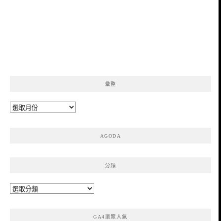
彙整
彙
整
AGODA
分類
分
類
GA4瀏覽人氣