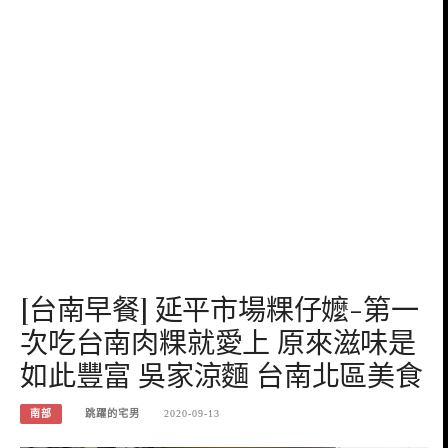
[台南早餐] 延平市場粿仔嬤-第一
次吃台南肉粿就愛上 原來滋味是
如此豐富 吳家涼麵 台南北區美食
南部
跳躍的宅男
2020-09-13