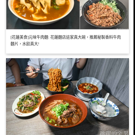
[花蓮美食]元味牛肉麵: 花蓮麵店這家真大碗，推薦秘製香料牛肉
麵片，水餃真大!