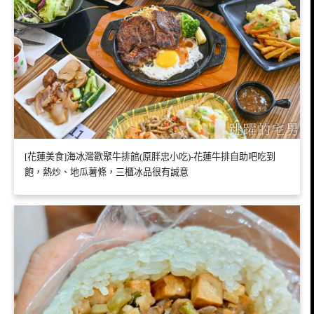
[花蓮美食]海冰灣歡聚牛排館(原胖忠小吃)-花蓮牛排自助吧吃到
飽，熱炒、地瓜薯條，三櫃冰品很有誠意