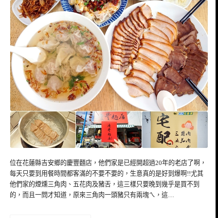
位在花蓮縣吉安鄉的慶豐麵店，他們家是已經開超過20年的老店了啊，
每天只要到用餐時間都客滿的不要不要的，生意真的是好到爆啊!!尤其
他們家的煙燻三角肉、五花肉及豬舌，這三樣只要晚到幾乎是買不到
的，而且一問才知道，原來三角肉一頭豬只有兩塊ㄟ，這…