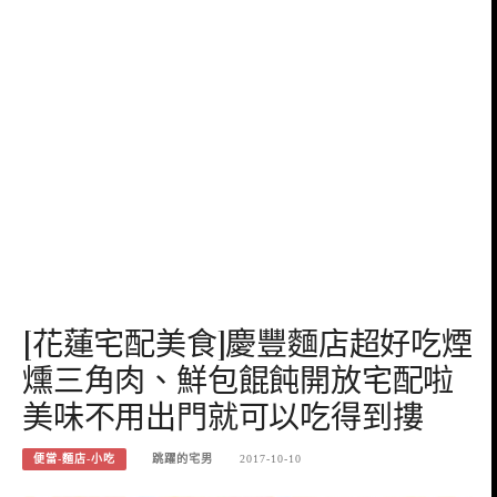
[花蓮宅配美食]慶豐麵店超好吃煙
燻三角肉、鮮包餛飩開放宅配啦
美味不用出門就可以吃得到摟
便當-麵店-小吃
跳躍的宅男
2017-10-10