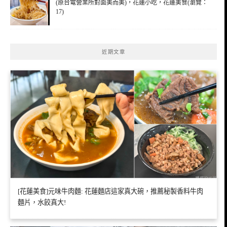
(原台電營業所對面美而美)，花蓮小吃，花蓮美食(瀏覽：
17)
近期文章
[花蓮美食]元味牛肉麵: 花蓮麵店這家真大碗，推薦秘製香料牛肉
麵片，水餃真大!