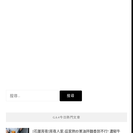
搜
尋
關
鍵
GA4今日熱門文章
字:
[花蓮宵夜]宵夜人家-這家熱炒蔥油拌麵香到不行! 濃郁牛