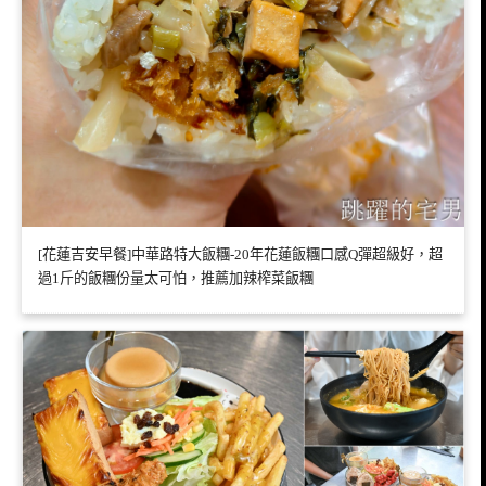
[花蓮吉安早餐]中華路特大飯糰-20年花蓮飯糰口感Q彈超級好，超
過1斤的飯糰份量太可怕，推薦加辣榨菜飯糰