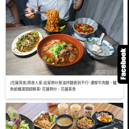
[花蓮宵夜]宵夜人家-這家熱炒蔥油拌麵香到不行! 濃郁牛肉麵、鱸
魚蛤蠣湯頭超鮮美! 花蓮熱炒，花蓮美食