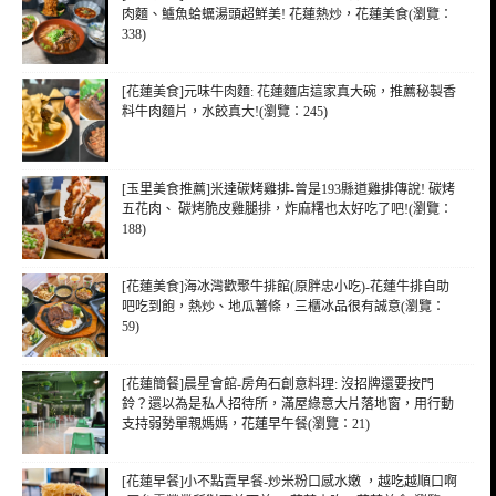
肉麵、鱸魚蛤蠣湯頭超鮮美! 花蓮熱炒，花蓮美食(瀏覽：
338)
[花蓮美食]元味牛肉麵: 花蓮麵店這家真大碗，推薦秘製香
料牛肉麵片，水餃真大!(瀏覽：245)
[玉里美食推薦]米達碳烤雞排-曾是193縣道雞排傳說! 碳烤
五花肉、 碳烤脆皮雞腿排，炸麻糬也太好吃了吧!(瀏覽：
188)
[花蓮美食]海冰灣歡聚牛排館(原胖忠小吃)-花蓮牛排自助
吧吃到飽，熱炒、地瓜薯條，三櫃冰品很有誠意(瀏覽：
59)
[花蓮簡餐]晨星會館-房角石創意料理: 沒招牌還要按門
鈴？還以為是私人招待所，滿屋綠意大片落地窗，用行動
支持弱勢單親媽媽，花蓮早午餐(瀏覽：21)
[花蓮早餐]小不點賣早餐-炒米粉口感水嫩 ，越吃越順口啊