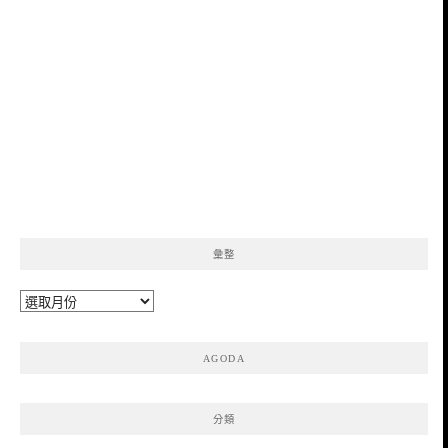
彙整
彙
整
AGODA
分類