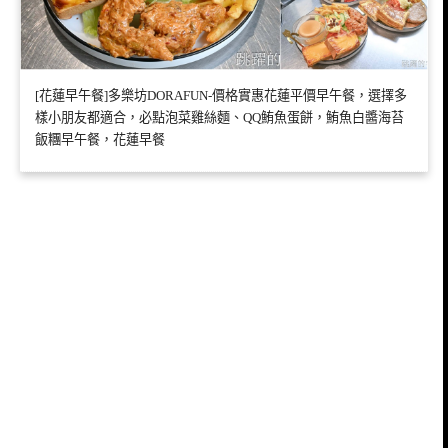
[花蓮早午餐]多樂坊DORAFUN-價格實惠花蓮平價早午餐，選擇多
樣小朋友都適合，必點泡菜雞絲麵、QQ鮪魚蛋餅，鮪魚白醬海苔
飯糰早午餐，花蓮早餐