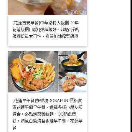
[花蓮吉安早餐]中華路特大飯糰-20年
花蓮飯糰口感Q彈超級好，超過1斤的
飯糰份量太可怕，推薦加辣榨菜飯糰
[花蓮早午餐]多樂坊DORAFUN-價格實
惠花蓮平價早午餐，選擇多樣小朋友都
適合，必點泡菜雞絲麵、QQ鮪魚蛋
餅，鮪魚白醬海苔飯糰早午餐，花蓮早
餐