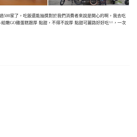
過500家了，吃飯還能抽獎對於我們消費者來說是開心的啊，我去吃
甜點-給嫩GO雞蛋糕跟厚·點甜，不得不說厚·點甜可麗路好好吃^^，一次