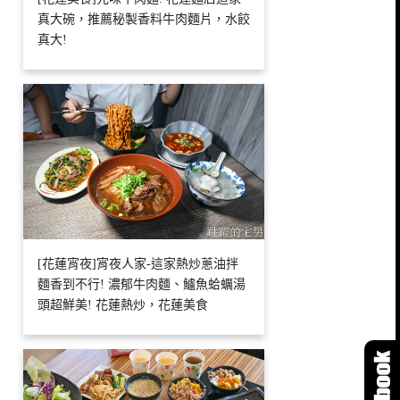
真大碗，推薦秘製香料牛肉麵片，水餃
真大!
[花蓮宵夜]宵夜人家-這家熱炒蔥油拌
麵香到不行! 濃郁牛肉麵、鱸魚蛤蠣湯
頭超鮮美! 花蓮熱炒，花蓮美食