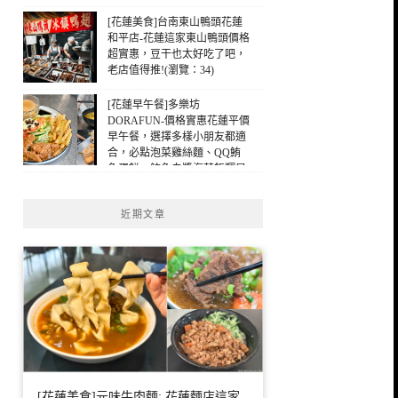
[花蓮美食]台南東山鴨頭花蓮
和平店-花蓮這家東山鴨頭價格
超實惠，豆干也太好吃了吧，
老店值得推!(瀏覽：34)
[花蓮早午餐]多樂坊
DORAFUN-價格實惠花蓮平價
早午餐，選擇多樣小朋友都適
合，必點泡菜雞絲麵、QQ鮪
魚蛋餅，鮪魚白醬海苔飯糰早
午餐，花蓮早餐(瀏覽：22)
近期文章
[花蓮美食]元味牛肉麵: 花蓮麵店這家