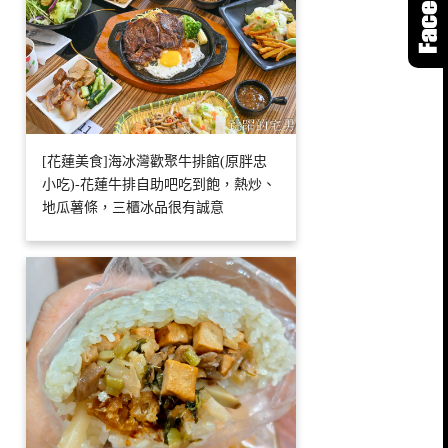
[花蓮美食]海冰灣歡聚牛排館(原胖忠
小吃)-花蓮牛排自助吧吃到飽，熱炒、
地瓜薯條，三櫃冰品很有誠意