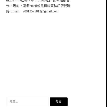
tiktok、小紅書、脆、LINE社群 如有活動合
作、邀約，請發email或是粉絲頁私訊跟我聯
絡 Email:
a0913575012@gmail.com
搜
尋