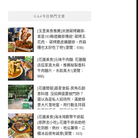
關
鍵
GA4今日熱門文章
字:
[玉里美食推薦]米達碳烤雞排-
曾是193縣道雞排傳說! 碳烤五
花肉、 碳烤脆皮雞腿排，炸麻
糬也太好吃了吧!(瀏覽：930)
[花蓮美食]元味牛肉麵: 花蓮麵
店這家真大碗，推薦秘製香料
牛肉麵片，水餃真大!(瀏覽：
908)
[花蓮簡餐]晨星會館-房角石創
意料理: 沒招牌還要按門鈴？
還以為是私人招待所，滿屋綠
意大片落地窗，用行動支持弱
勢單親媽媽，花蓮早午餐(瀏
覽：242)
[花蓮美食]海冰灣歡聚牛排館
(原胖忠小吃)-花蓮牛排自助吧
吃到飽，熱炒、地瓜薯條，三
櫃冰品很有誠意(瀏覽：103)