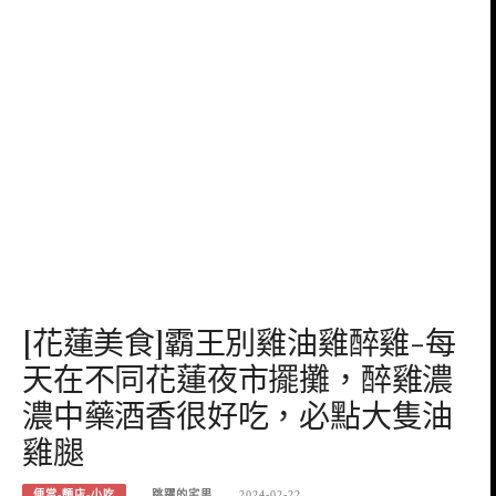
[花蓮美食]霸王別雞油雞醉雞-每
天在不同花蓮夜市擺攤，醉雞濃
濃中藥酒香很好吃，必點大隻油
雞腿
便當-麵店-小吃
跳躍的宅男
2024-02-22