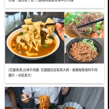
舒服，蛋白質十足! 門諾醫院健康管理中心大樓
[花蓮美食]元味牛肉麵: 花蓮麵店這家真大碗，推薦秘製香料牛肉
麵片，水餃真大!