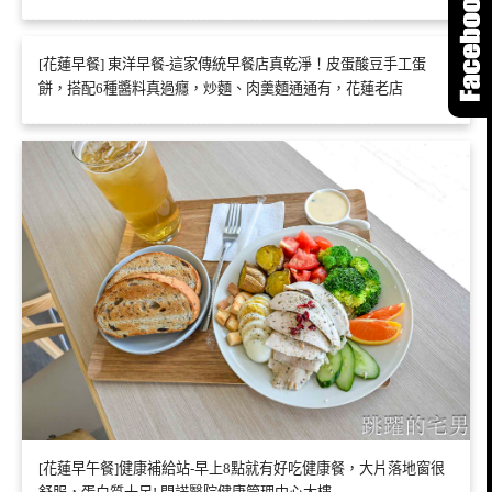
[花蓮早餐] 東洋早餐-這家傳統早餐店真乾淨！皮蛋酸豆手工蛋
餅，搭配6種醬料真過癮，炒麵、肉羹麵通通有，花蓮老店
[花蓮早午餐]健康補給站-早上8點就有好吃健康餐，大片落地窗很