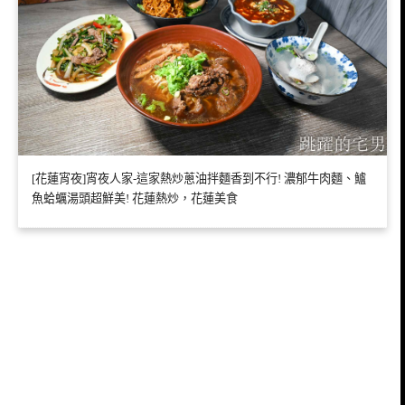
[花蓮宵夜]宵夜人家-這家熱炒蔥油拌麵香到不行! 濃郁牛肉麵、鱸
魚蛤蠣湯頭超鮮美! 花蓮熱炒，花蓮美食