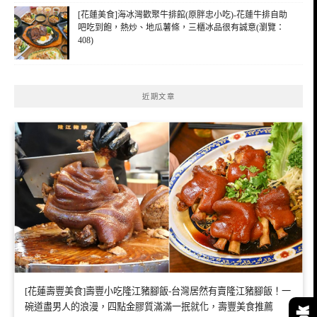
[花蓮美食]海冰灣歡聚牛排館(原胖忠小吃)-花蓮牛排自助
吧吃到飽，熱炒、地瓜薯條，三櫃冰品很有誠意(瀏覽：
408)
近期文章
[花蓮壽豐美食]壽豐小吃隆江豬腳飯-台灣居然有賣隆江豬腳飯！一
碗道盡男人的浪漫，四點金膠質滿滿一抿就化，壽豐美食推薦