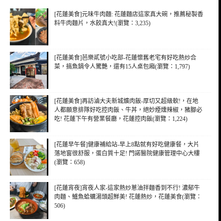
[花蓮美食]元味牛肉麵: 花蓮麵店這家真大碗，推薦秘製香
料牛肉麵片，水餃真大!(瀏覽：3,235)
[花蓮美食]芭樂貳號小吃部-花蓮懷舊老宅有好吃熱炒合
菜，搞魚鍋令人驚艷，還有15人桌包廂(瀏覽：1,797)
[花蓮美食]再訪滷大夫新城爌肉飯-厚切又超級軟!，在地
人都願意排隊好吃控肉飯、牛丼，絕妙煙燻辣椒，豬腳必
吃! 花蓮下午有營業餐廳，花蓮控肉飯(瀏覽：1,224)
[花蓮早午餐]健康補給站-早上8點就有好吃健康餐，大片
落地窗很舒服，蛋白質十足! 門諾醫院健康管理中心大樓
(瀏覽：658)
[花蓮宵夜]宵夜人家-這家熱炒蔥油拌麵香到不行! 濃郁牛
肉麵、鱸魚蛤蠣湯頭超鮮美! 花蓮熱炒，花蓮美食(瀏覽：
506)