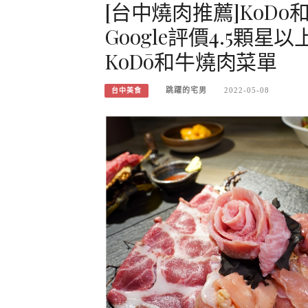
[台中燒肉推薦]KoD
Google評價4.5顆
KoDō和牛燒肉菜單
跳躍的宅男
2022-05-08
台中美食