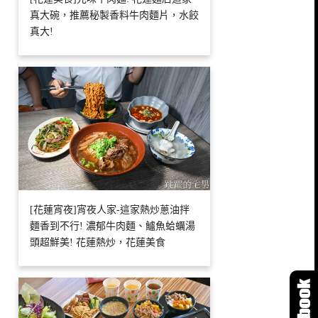
真大碗，推薦秘製香料牛肉麵片，水餃
真大!
[花蓮宵夜]宵夜人家-這家熱炒蔥油拌
麵香到不行! 濃郁牛肉麵、鱸魚蛤蠣湯
頭超鮮美! 花蓮熱炒，花蓮美食