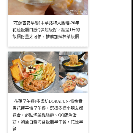
[花蓮吉安早餐]中華路特大飯糰-20年
花蓮飯糰口感Q彈超級好，超過1斤的
飯糰份量太可怕，推薦加辣榨菜飯糰
[花蓮早午餐]多樂坊DORAFUN-價格實
惠花蓮平價早午餐，選擇多樣小朋友都
適合，必點泡菜雞絲麵、QQ鮪魚蛋
餅，鮪魚白醬海苔飯糰早午餐，花蓮早
餐