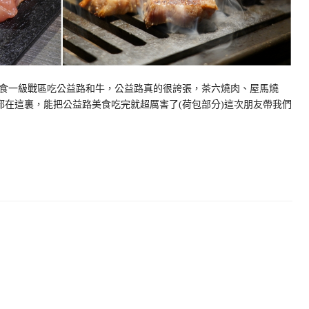
食一級戰區吃公益路和牛，公益路真的很誇張，茶六燒肉、屋馬燒
都在這裏，能把公益路美食吃完就超厲害了(荷包部分)這次朋友帶我們