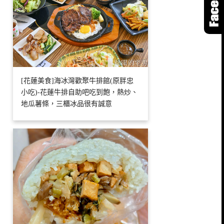
[花蓮美食]海冰灣歡聚牛排館(原胖忠
小吃)-花蓮牛排自助吧吃到飽，熱炒、
地瓜薯條，三櫃冰品很有誠意