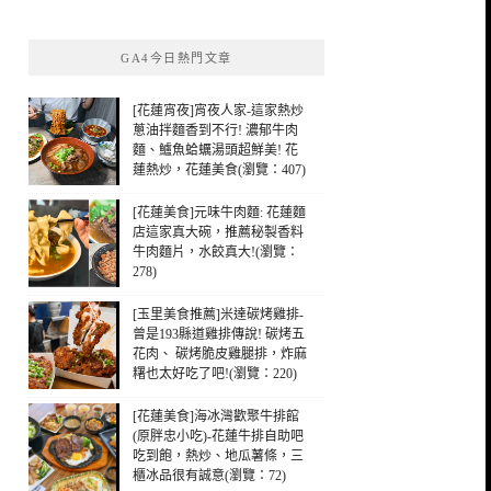
關
鍵
GA4今日熱門文章
字:
[花蓮宵夜]宵夜人家-這家熱炒
蔥油拌麵香到不行! 濃郁牛肉
麵、鱸魚蛤蠣湯頭超鮮美! 花
蓮熱炒，花蓮美食(瀏覽：407)
[花蓮美食]元味牛肉麵: 花蓮麵
店這家真大碗，推薦秘製香料
牛肉麵片，水餃真大!(瀏覽：
278)
[玉里美食推薦]米達碳烤雞排-
曾是193縣道雞排傳說! 碳烤五
花肉、 碳烤脆皮雞腿排，炸麻
糬也太好吃了吧!(瀏覽：220)
[花蓮美食]海冰灣歡聚牛排館
(原胖忠小吃)-花蓮牛排自助吧
吃到飽，熱炒、地瓜薯條，三
櫃冰品很有誠意(瀏覽：72)