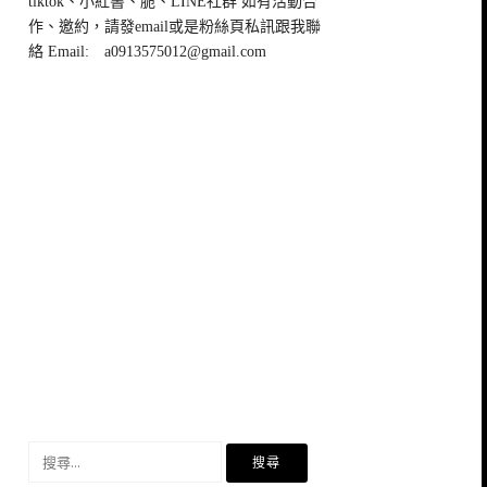
tiktok、小紅書、脆、LINE社群 如有活動合
作、邀約，請發email或是粉絲頁私訊跟我聯
絡 Email:
a0913575012@gmail.com
搜
尋