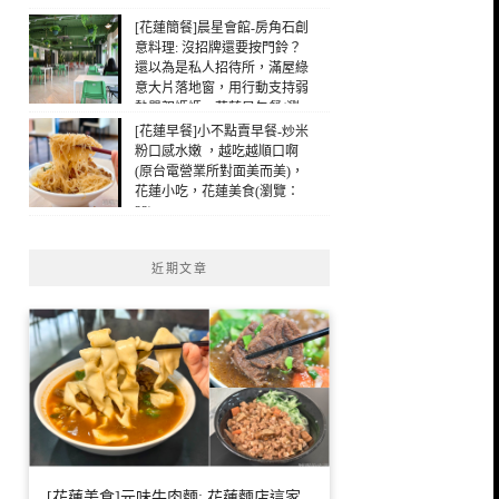
[花蓮簡餐]晨星會館-房角石創
意料理: 沒招牌還要按門鈴？
還以為是私人招待所，滿屋綠
意大片落地窗，用行動支持弱
勢單親媽媽，花蓮早午餐(瀏
覽：25)
[花蓮早餐]小不點賣早餐-炒米
粉口感水嫩 ，越吃越順口啊
(原台電營業所對面美而美)，
花蓮小吃，花蓮美食(瀏覽：
22)
近期文章
[花蓮美食]元味牛肉麵: 花蓮麵店這家