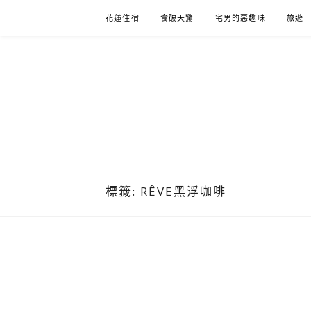
Skip
花蓮住宿
食破天驚
宅男的惡趣味
旅遊
to
content
標籤:
RÊVE黑浮咖啡