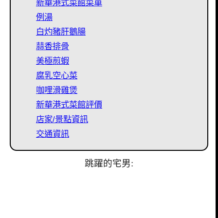
新華港式菜館菜單
例湯
白灼豬肝鵝腸
蒜香排骨
美極煎蝦
腐乳空心菜
咖哩滑雞煲
新華港式菜館評價
店家/景點資訊
交通資訊
跳躍的宅男: