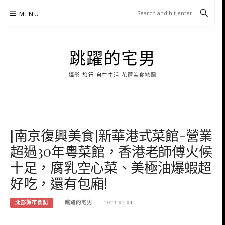
Skip
MENU
to
content
跳躍的宅男
攝影 旅行 自在生活 花蓮美食地圖
[南京復興美食]新華港式菜館-營業
超過30年粵菜館，香港老師傅火候
十足，腐乳空心菜、美極油爆蝦超
好吃，還有包廂!
北部縣市食記
跳躍的宅男
2023-07-04