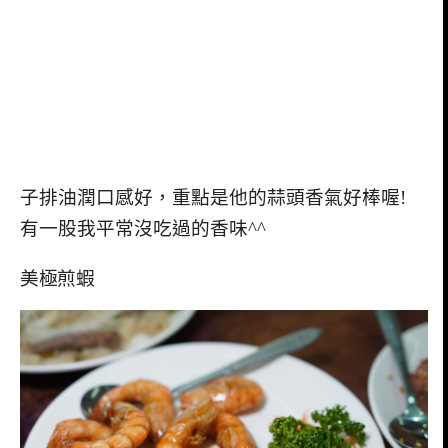
子排油潤口感好，重點是他的蒜頭香氣好棒喔!
有一股我平常沒吃過的香味^^
美極煎蝦