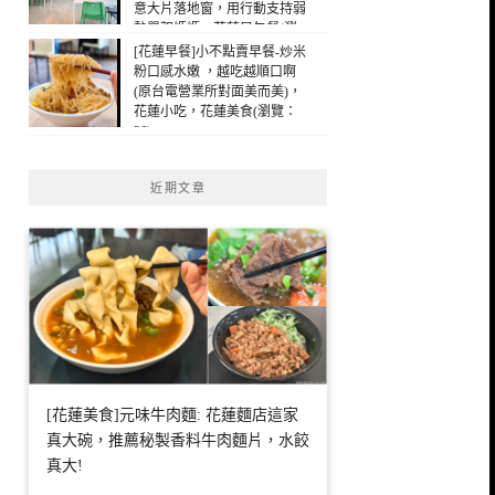
意大片落地窗，用行動支持弱
勢單親媽媽，花蓮早午餐(瀏
覽：103)
[花蓮早餐]小不點賣早餐-炒米
粉口感水嫩 ，越吃越順口啊
(原台電營業所對面美而美)，
花蓮小吃，花蓮美食(瀏覽：
36)
近期文章
[花蓮美食]元味牛肉麵: 花蓮麵店這家
真大碗，推薦秘製香料牛肉麵片，水餃
真大!