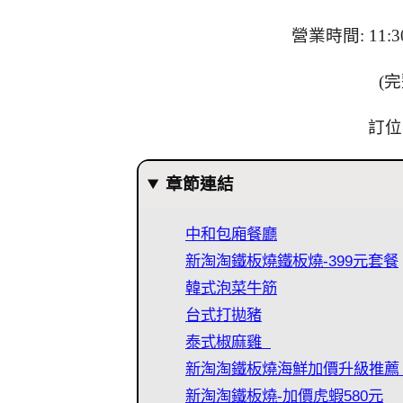
營業時間: 11:30
(
訂位
章節連結
中和包廂餐廳
新淘淘鐵板燒鐵板燒-399元套餐
韓式泡菜牛筋
台式打拋豬
泰式椒麻雞
新淘淘鐵板燒海鮮加價升級推薦
新淘淘鐵板燒-加價虎蝦580元