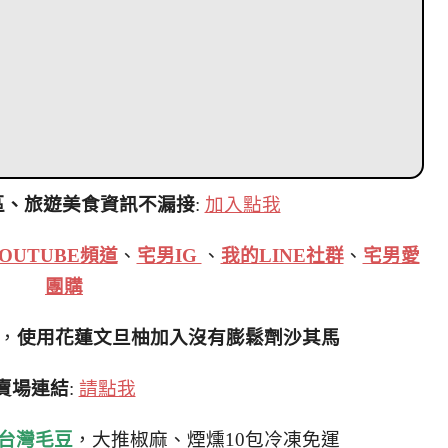
區、旅遊美食資訊不漏接
:
加入點我
OUTUBE頻道
、
宅男IG
、
我的LINE社群
、
宅男愛
團購
，
使用花蓮文旦柚加入沒有膨鬆劑沙其馬
賣場連結
:
請點我
台灣毛豆
，大推椒麻、煙燻10包冷凍免運