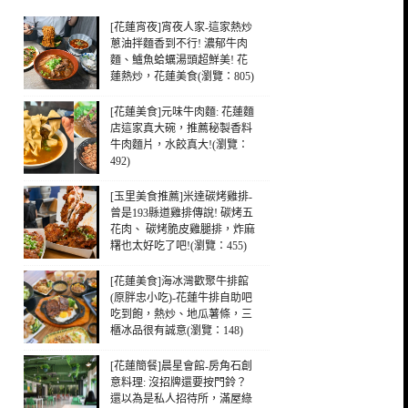
[花蓮宵夜]宵夜人家-這家熱炒
蔥油拌麵香到不行! 濃郁牛肉
麵、鱸魚蛤蠣湯頭超鮮美! 花
蓮熱炒，花蓮美食(瀏覽：805)
[花蓮美食]元味牛肉麵: 花蓮麵
店這家真大碗，推薦秘製香料
牛肉麵片，水餃真大!(瀏覽：
492)
[玉里美食推薦]米達碳烤雞排-
曾是193縣道雞排傳說! 碳烤五
花肉、 碳烤脆皮雞腿排，炸麻
糬也太好吃了吧!(瀏覽：455)
[花蓮美食]海冰灣歡聚牛排館
(原胖忠小吃)-花蓮牛排自助吧
吃到飽，熱炒、地瓜薯條，三
櫃冰品很有誠意(瀏覽：148)
[花蓮簡餐]晨星會館-房角石創
意料理: 沒招牌還要按門鈴？
還以為是私人招待所，滿屋綠