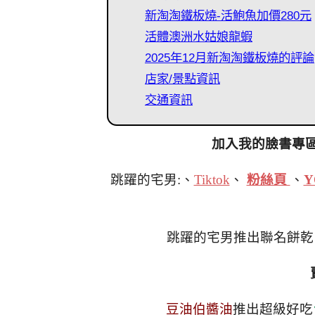
新淘淘鐵板燒-活鮑魚加價280元
活體澳洲水姑娘龍蝦
2025年12月新淘淘鐵板燒的評論
店家/景點資訊
交通資訊
加入我的臉書專
跳躍的宅男:、
Tiktok
、
粉絲頁
、
Y
跳躍的宅男推出聯名餅乾
豆油伯醬油
推出超級好吃