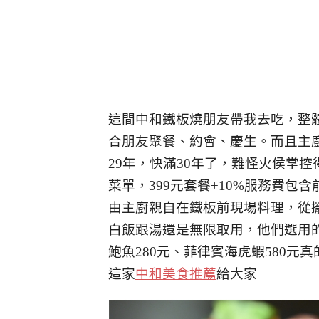
這間中和鐵板燒朋友帶我去吃，整
合朋友聚餐、約會、慶生。而且主
29年，快滿30年了，難怪火侯掌控
菜單，399元套餐+10%服務費
由主廚親自在鐵板前現場料理，從
白飯跟湯還是無限取用，他們選用
鮑魚280元、菲律賓海虎蝦580元
這家
中和美食推薦
給大家