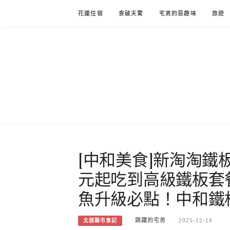
Skip
花蓮住宿
食破天驚
宅男的惡趣味
旅遊
to
content
[中和美食]新淘淘鐵
元起吃到高級鐵板套
魚升級必點！中和鐵
跳躍的宅男
2025-12-14
北部縣市食記