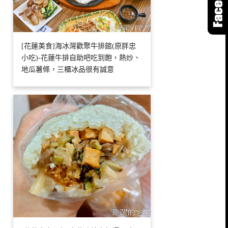
[花蓮美食]海冰灣歡聚牛排館(原胖忠
小吃)-花蓮牛排自助吧吃到飽，熱炒、
地瓜薯條，三櫃冰品很有誠意