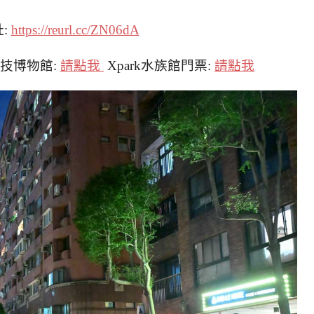
:
https://reurl.cc/ZN06dA
技博物館:
請點我
Xpark水族館門票:
請點我