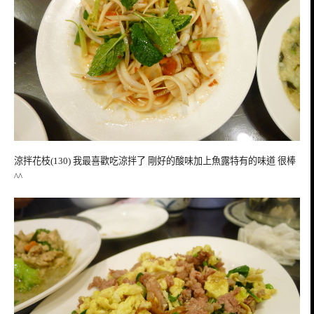
涼拌花枝(130) 我最喜歡吃涼拌了 剛好的酸味加上魚露特有的味道 很棒
^^