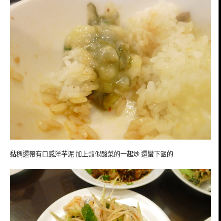
黏稠還帶有口感洋芋泥 加上類似酸菜的一起炒 還蠻下飯的