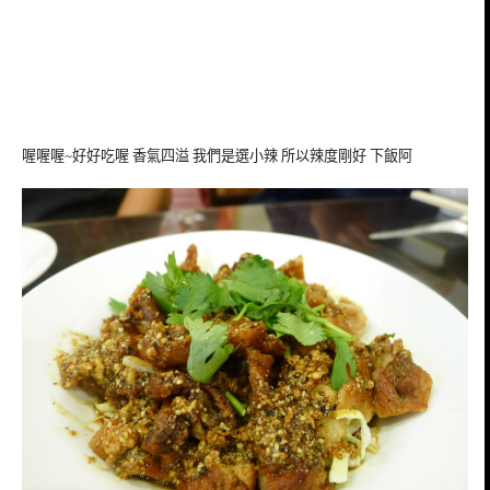
喔喔喔~好好吃喔 香氣四溢 我們是選小辣 所以辣度剛好 下飯阿