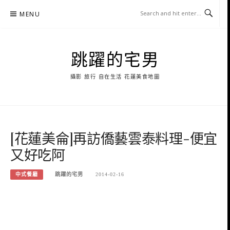
Skip
MENU
to
content
跳躍的宅男
攝影 旅行 自在生活 花蓮美食地圖
[花蓮美侖]再訪僑藝雲泰料理-便宜
又好吃阿
中式餐廳
跳躍的宅男
2014-02-16