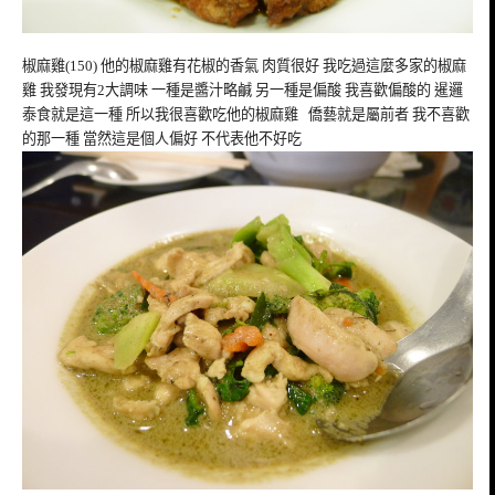
椒麻雞(150) 他的椒麻雞有花椒的香氣 肉質很好 我吃過這麼多家的椒麻
雞 我發現有2大調味 一種是醬汁略鹹 另一種是偏酸 我喜歡偏酸的 暹邏
泰食就是這一種 所以我很喜歡吃他的椒麻雞 僑藝就是屬前者 我不喜歡
的那一種 當然這是個人偏好 不代表他不好吃