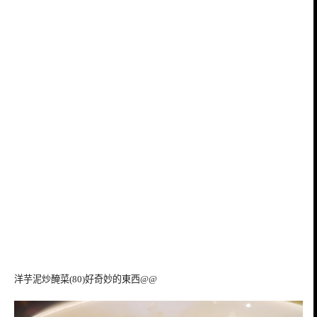
洋芋泥炒醃菜(80)好奇妙的東西@@