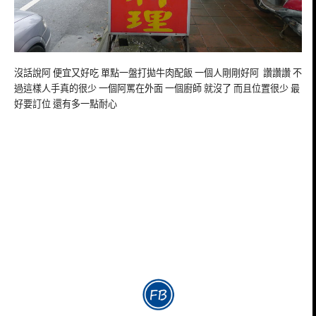
沒話說阿 便宜又好吃 單點一盤打拋牛肉配飯 一個人剛剛好阿 讚讚讚 不
過這樣人手真的很少 一個阿罵在外面 一個廚師 就沒了 而且位置很少 最
好要訂位 還有多一點耐心