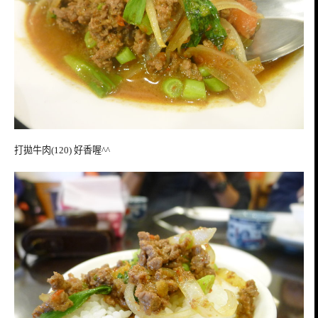
打拋牛肉(120) 好香喔^^