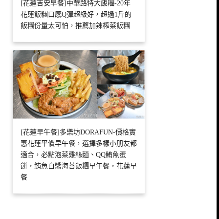
[花蓮吉安早餐]中華路特大飯糰-20年
花蓮飯糰口感Q彈超級好，超過1斤的
飯糰份量太可怕，推薦加辣榨菜飯糰
[花蓮早午餐]多樂坊DORAFUN-價格實
惠花蓮平價早午餐，選擇多樣小朋友都
適合，必點泡菜雞絲麵、QQ鮪魚蛋
餅，鮪魚白醬海苔飯糰早午餐，花蓮早
餐