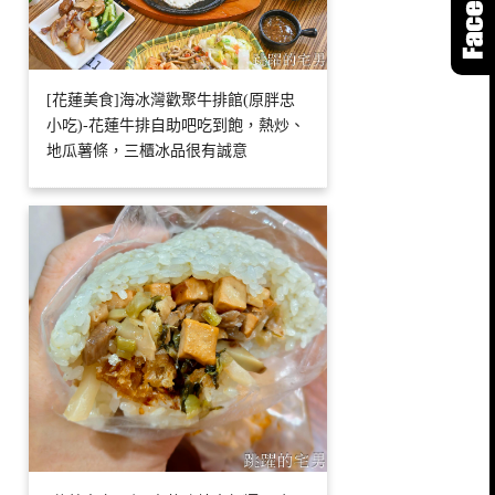
[花蓮美食]海冰灣歡聚牛排館(原胖忠
小吃)-花蓮牛排自助吧吃到飽，熱炒、
地瓜薯條，三櫃冰品很有誠意