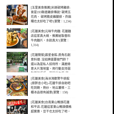
[玉里美食推薦]米達碳烤雞排-
曾是193縣道雞排傳說! 碳烤五
花肉、 碳烤脆皮雞腿排，炸麻
糬也太好吃了吧!(瀏覽：1,234)
[花蓮美食]元味牛肉麵: 花蓮麵
店這家真大碗，推薦秘製香料
牛肉麵片，水餃真大!(瀏覽：
1,314)
[花蓮簡餐]晨星會館-房角石創
意料理: 沒招牌還要按門鈴？
還以為是私人招待所，滿屋綠
意大片落地窗，用行動支持弱
勢單親媽媽，花蓮早午餐(瀏
覽：340)
[花蓮美食]海冰灣歡聚牛排館
(原胖忠小吃)-花蓮牛排自助吧
吃到飽，熱炒、地瓜薯條，三
櫃冰品很有誠意(瀏覽：158)
[花蓮美食]台南東山鴨頭花蓮
和平店-花蓮這家東山鴨頭價格
超實惠，豆干也太好吃了吧，