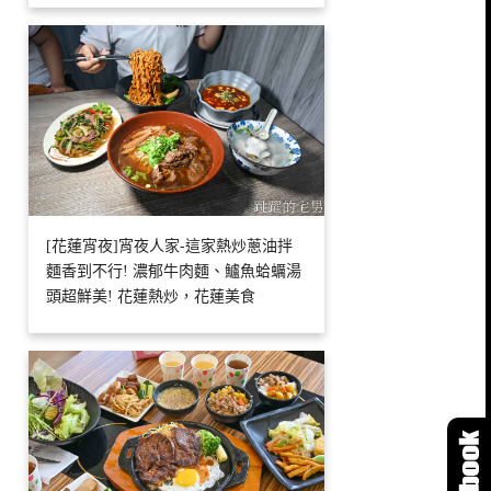
[花蓮宵夜]宵夜人家-這家熱炒蔥油拌
麵香到不行! 濃郁牛肉麵、鱸魚蛤蠣湯
頭超鮮美! 花蓮熱炒，花蓮美食