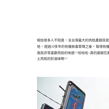
，
相信很多人不知道
全台灣最大的肉桂產銷班就
，
，
地
經過
10
多年的有機無毒管理之後
取得有
我就非常喜歡肉桂的味道
^^
哈哈哈
~
真的謝謝花
土肉桂的好滋味啊
^^