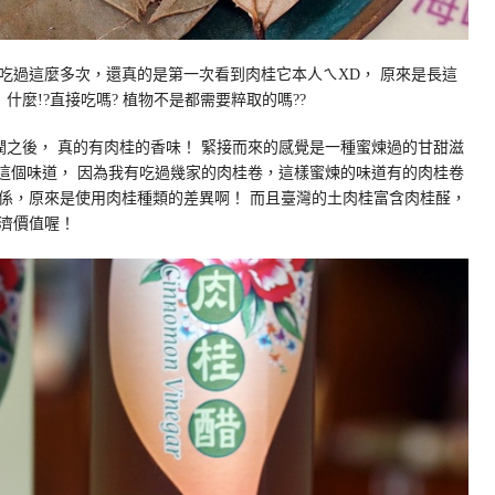
吃過這麼多次，還真的是第一次看到肉桂它本人ㄟ
XD
，
原來是長這
！
什麼
!?
直接吃嗎
?
植物不是都需要粹取的嗎
??
潤之後，
真的有肉桂的香味！
緊接而來的感覺是一種蜜煉過的甘甜滋
這個味道，
因為我有吃過幾家的肉桂卷，這樣蜜煉的味道有的肉桂卷
係，原來是使用肉桂種類的差異啊！
而且臺灣的土肉桂富含肉桂醛，
濟價值喔！