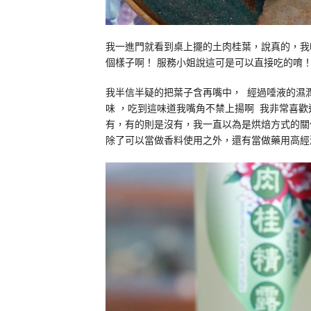
我一進門就看到桌上擺的土肉桂葉，說真的，我
個樣子啊！
服務小姐說這可是可以直接吃的唷
我半信半疑的把葉子含再嘴中，
經過唾液的濕
味
，吃到這味道我嘴角不
禁
上揚啊
我非常喜歡
有，有的則是沒有，我一直以為是烘焙方式的關
除了可以當做香料使用之外，還有當做藥用高經