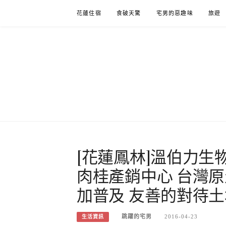
Skip
花蓮住宿
食破天驚
宅男的惡趣味
旅遊
to
content
[花蓮鳳林]溫伯力生
肉桂產銷中心 台灣
加普及 友善的對待土
跳躍的宅男
2016-04-23
生活資訊