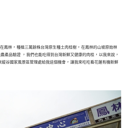
，
，
在鳳林
種植三萬餘株台灣原生種土肉桂樹
在鳳林的山坡原始林
，
，
，
機農產品驗證
我們也能吃得到台灣新鮮又健康的肉桂
以我來說
，
東縱谷國家風景
區
管理處給我這個機會
讓我來吃吃看花蓮有機新鮮