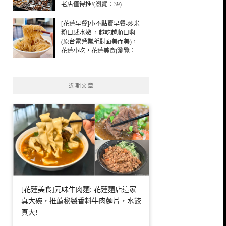
老店值得推!(瀏覽：39)
[花蓮早餐]小不點賣早餐-炒米
粉口感水嫩 ，越吃越順口啊
(原台電營業所對面美而美)，
花蓮小吃，花蓮美食(瀏覽：
31)
近期文章
[花蓮美食]元味牛肉麵: 花蓮麵店這家
真大碗，推薦秘製香料牛肉麵片，水餃
真大!