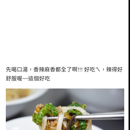
先喝口湯，香辣麻香都全了啊!!! 好吃ㄟ，辣得好
舒服喔~~這個好吃