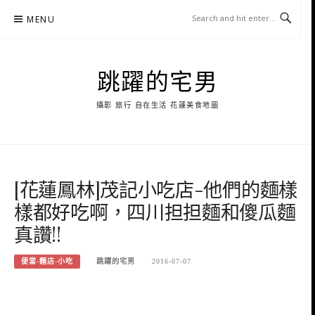
Skip
MENU
to
content
跳躍的宅男
攝影 旅行 自在生活 花蓮美食地圖
[花蓮鳳林]茂記小吃店-他們的麵樣
樣都好吃啊，四川担担麵和傻瓜麵
真讚!!
便當-麵店-小吃
跳躍的宅男
2016-07-07