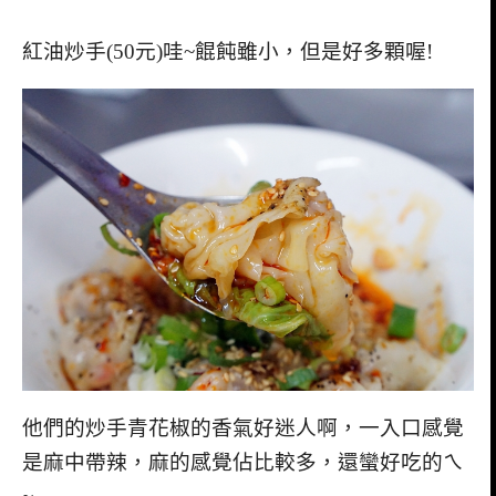
紅油炒手(50元)哇~餛飩雖小，但是好多顆喔!
他們的炒手青花椒的香氣好迷人啊，一入口感覺
是麻中帶辣，麻的感覺佔比較多，還蠻好吃的ㄟ