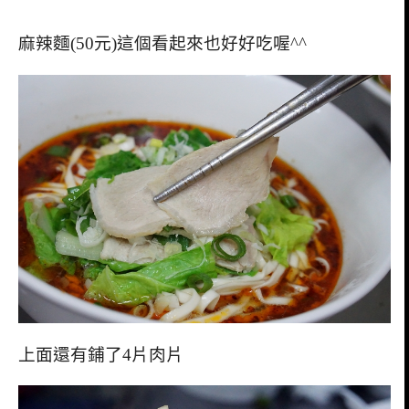
麻辣麵(50元)這個看起來也好好吃喔^^
上面還有鋪了4片肉片