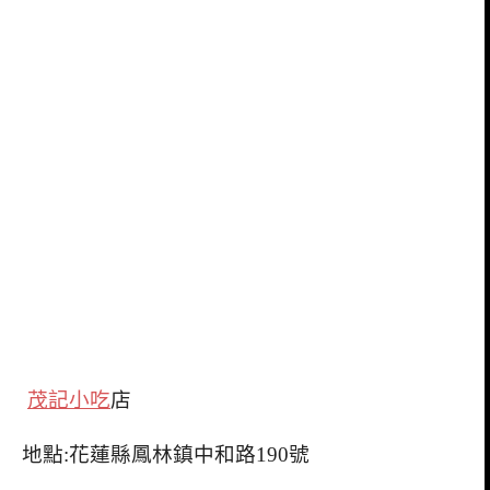
茂記小吃
店
地點:花蓮縣鳳林鎮中和路190號