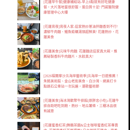
[花蓮早午餐]健康補給站-早上8點就有好吃健康
餐，大片落地窗很舒服，蛋白質十足! 門諾醫院健
康管理中心大樓
[花蓮宵夜]宵夜人家-這家熱炒蔥油拌麵香到不行!
濃郁牛肉麵、鱸魚蛤蠣湯頭超鮮美! 花蓮熱炒，花
蓮美食
[花蓮美食]元味牛肉麵: 花蓮麵店這家真大碗，推
薦秘製香料牛肉麵片，水餃真大!
[2026福爾摩沙北海岸藝術季]北海岸一日遊推薦！
朱銘美術館、金山老街美食、白沙灣、網美打卡
點跳石公車站一次玩遍，潮歌藝術節
[花蓮美食]海冰灣歡聚牛排館(原胖忠小吃)-花蓮牛
排自助吧吃到飽，熱炒、地瓜薯條，三櫃冰品很
有誠意
[花蓮蜜香紅茶]舞鶴茶園&公主咖啡蜜香紅茶專賣