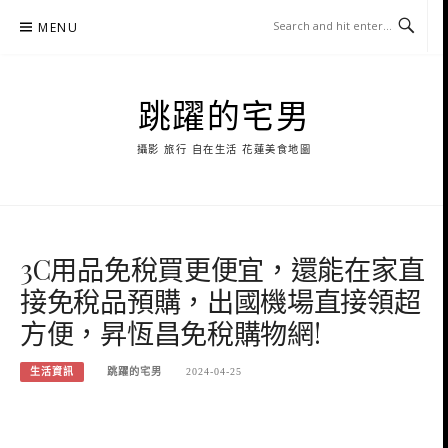
Skip
MENU
to
content
跳躍的宅男
攝影 旅行 自在生活 花蓮美食地圖
3C用品免稅買更便宜，還能在家直
接免稅品預購，出國機場直接領超
方便，昇恆昌免稅購物網!
生活資訊
跳躍的宅男
2024-04-25