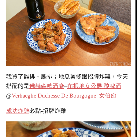
我買了雞排、腿排；地瓜薯條跟招牌炸雞，今天
搭配的是
佛赫森啤酒廠
–
布根地女公爵 酸啤酒
@
Verhaeghe Duchesse De Bourgogne
–
女伯爵
成功炸雞
必點-招牌炸雞