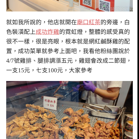
就如我所說的，他店就開在
廟口紅茶
的旁邊，白
色裝潢配上
成功炸雞
的霓虹燈，整體的感受真的
很不一樣，很是亮眼，根本就是網紅鹹酥雞的配
置，成功菜單就參考上面吧，我看他粉絲團說於
4/7號雞排、腿排調漲五元，雞翅會改成二節翅，
一支15元，七支100元，大家參考