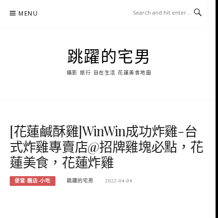
Skip
MENU
to
content
跳躍的宅男
攝影 旅行 自在生活 花蓮美食地圖
[花蓮鹹酥雞]WinWin成功炸雞-台
式炸雞專賣店@招牌雞塊必點，花
蓮美食，花蓮炸雞
便當-麵店-小吃
跳躍的宅男
2022-04-04