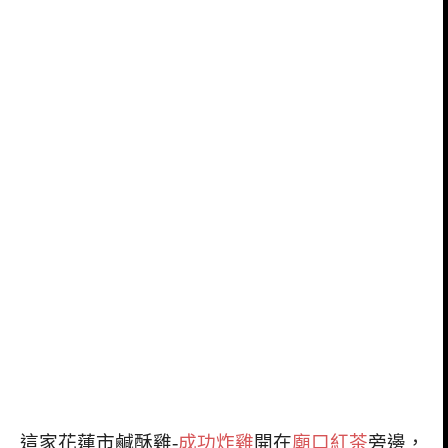
這家花蓮市鹹酥雞-
成功炸雞
開在
廟口紅茶
旁邊，