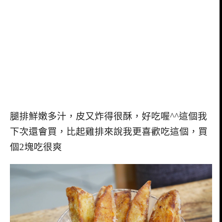
腿排鮮嫩多汁，皮又炸得很酥，好吃喔^^這個我
下次還會買，比起雞排來說我更喜歡吃這個，買
個2塊吃很爽