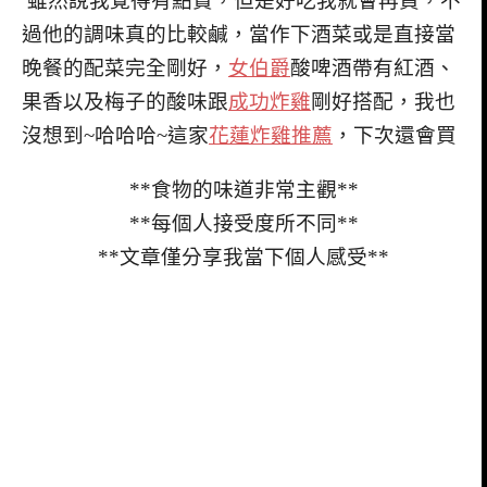
雖然說我覺得有點貴，但是好吃我就會再買，不
過他的調味真的比較鹹，當作下酒菜或是直接當
晚餐的配菜完全剛好，
女伯爵
酸啤酒帶有紅酒、
果香以及梅子的酸味跟
成功炸雞
剛好搭配，我也
沒想到~哈哈哈~這家
花蓮炸雞推薦
，下次還會買
**食物的味道非常主觀**
**每個人接受度所不同**
**文章僅分享我當下個人感受**