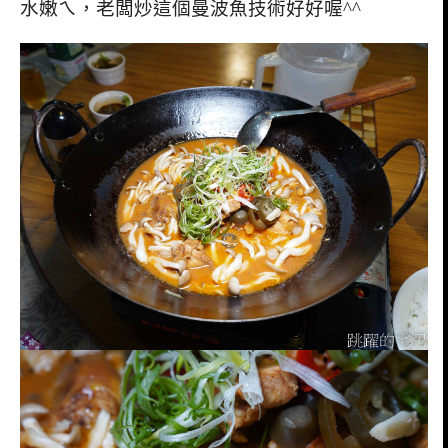
水嫩ㄟ，老闆炒這個曼波魚技術好好喔^^