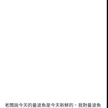
老闆說今天的曼波魚是今天新鮮的，我對曼波魚