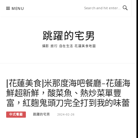
Skip
MENU
to
content
跳躍的宅男
攝影 旅行 自在生活 花蓮美食地圖
[花蓮美食]米那度海吧餐廳-花蓮海
鮮超新鮮，酸菜魚、熱炒菜單豐
富，紅麴鬼頭刀完全打到我的味蕾
中式餐廳
跳躍的宅男
2024-02-26