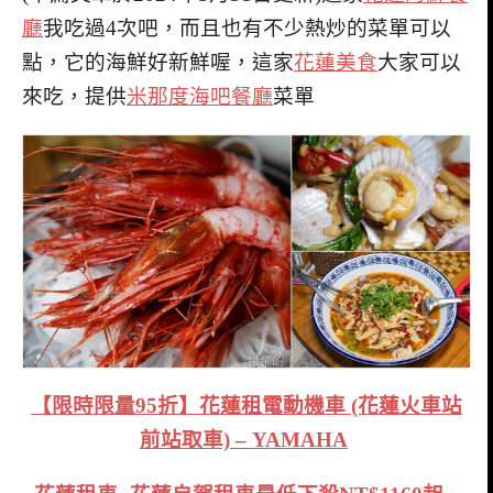
廳
我吃過4次吧，而且也有不少熱炒的菜單可以
點，它的海鮮好新鮮喔，這家
花蓮美食
大家可以
來吃，提供
米那度海吧餐廳
菜單
【限時限量95折】花蓮租電動機車 (花蓮火車站
前站取車) – YAMAHA