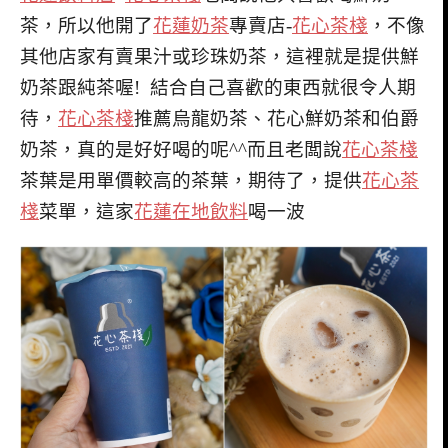
茶，所以他開了
花蓮奶茶
專賣店-
花心茶棧
，不像
其他店家有賣果汁或珍珠奶茶，這裡就是提供鮮
奶茶跟純茶喔! 結合自己喜歡的東西就很令人期
待，
花心茶棧
推薦烏龍奶茶、花心鮮奶茶和伯爵
奶茶，真的是好好喝的呢^^而且老闆說
花心茶棧
茶葉是用單價較高的茶葉，期待了，提供
花心茶
棧
菜單，這家
花蓮在地飲料
喝一波