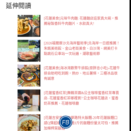
延伸閱讀
[花蓮美食]元味牛肉麵: 花蓮麵店這家真大碗，推
薦秘製香料牛肉麵片，水餃真大!
[2026福爾摩沙北海岸藝術季]北海岸一日遊推薦！
朱銘美術館、金山老街美食、白沙灣、網美打卡
點跳石公車站一次玩遍，潮歌藝術節
[花蓮美食]海冰灣歡聚牛排館(原胖忠小吃)-花蓮牛
排自助吧吃到飽，熱炒、地瓜薯條，三櫃冰品很
有誠意
[花蓮蜜香紅茶]舞鶴茶園&公主咖啡蜜香紅茶專賣
店- 花蓮蜜香紅茶哪裡買? 公主咖啡花蓮店，蜜香
奶茶推薦、花蓮咖啡廳
[花蓮吉安早餐]中華路特大飯糰-20年花蓮飯糰口
感Q彈超級好，超過1斤的飯糰份量太可怕，推薦
加辣榨菜飯糰