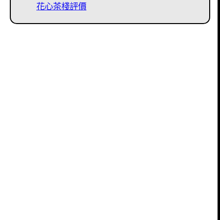
花心茶棧評價