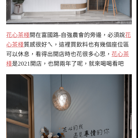
花心茶棧
開在富國路-自強農會的旁邊，必須說
花
心茶棧
質感很好ㄟ，這裡買飲料也有幾個座位區
可以休息，看得出開店時也花很多心思，
花心茶
棧
是2021開店，也開兩年了呢，就來喝喝看吧