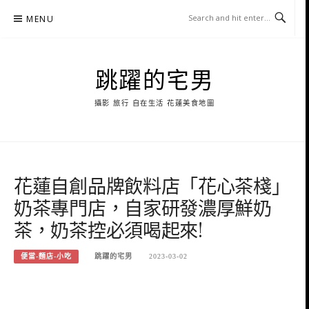
Skip
MENU
to
content
跳躍的宅男
攝影 旅行 自在生活 花蓮美食地圖
花蓮自創品牌飲料店「花心茶棧」
奶茶專門店，自家研發濃厚鮮奶
茶，奶茶控必須喝起來!
便當-麵店-小吃
跳躍的宅男
2023-03-02