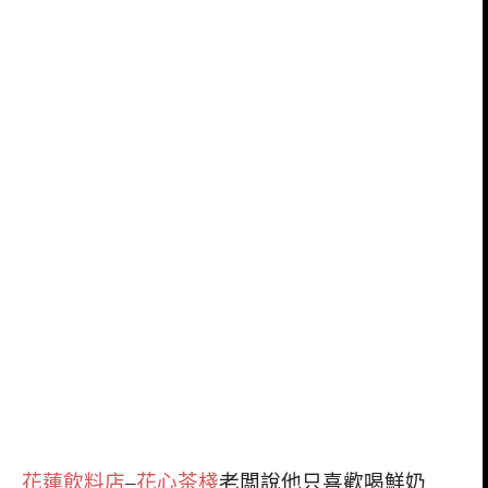
花蓮飲料店
–
花心茶棧
老闆說他只喜歡喝鮮奶