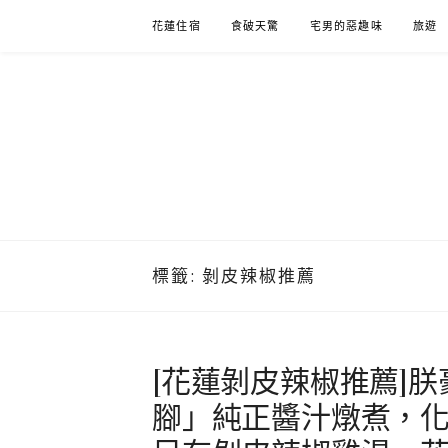
Skip
花蓮住宿
食破天驚
宅男的惡趣味
旅遊
to
content
標籤:
剝皮辣椒推薦
[花蓮剝皮辣椒推薦]
腳」純正醬汁燉煮，化