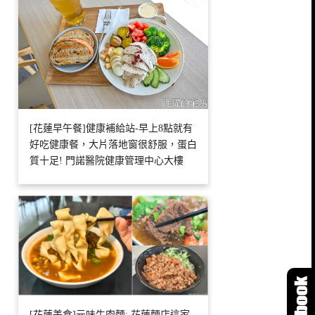
[花蓮早午餐]健康補給站-早上8點就有
好吃健康餐，大片落地窗很舒服，蛋白
質十足! 門諾醫院健康管理中心大樓
[花蓮美食]元味牛肉麵: 花蓮麵店這家