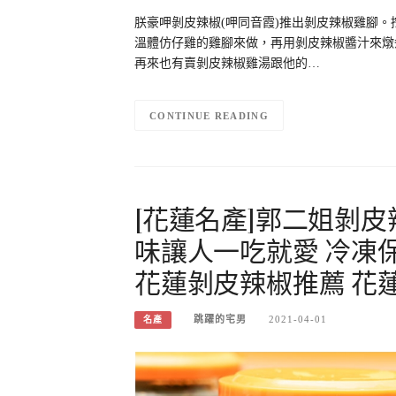
朕豪呷剝皮辣椒(呷同音霞)推出剝皮辣椒雞腳。
溫體仿仔雞的雞腳來做，再用剝皮辣椒醬汁來燉
再來也有賣剝皮辣椒雞湯跟他的…
CONTINUE READING
[花蓮名產]郭二姐剝皮
味讓人一吃就愛 冷凍
花蓮剝皮辣椒推薦 花
跳躍的宅男
2021-04-01
名產