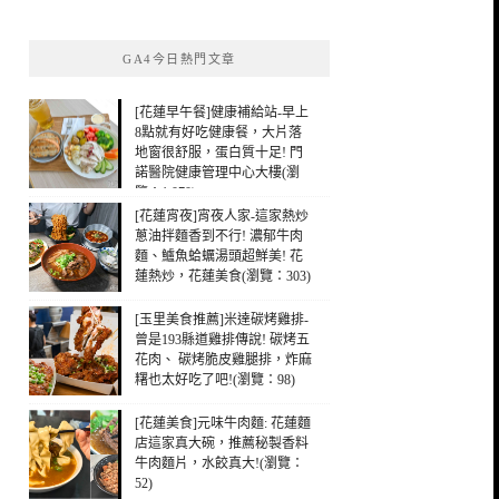
關
鍵
GA4今日熱門文章
字:
[花蓮早午餐]健康補給站-早上
8點就有好吃健康餐，大片落
地窗很舒服，蛋白質十足! 門
諾醫院健康管理中心大樓(瀏
覽：1,070)
[花蓮宵夜]宵夜人家-這家熱炒
蔥油拌麵香到不行! 濃郁牛肉
麵、鱸魚蛤蠣湯頭超鮮美! 花
蓮熱炒，花蓮美食(瀏覽：303)
[玉里美食推薦]米達碳烤雞排-
曾是193縣道雞排傳說! 碳烤五
花肉、 碳烤脆皮雞腿排，炸麻
糬也太好吃了吧!(瀏覽：98)
[花蓮美食]元味牛肉麵: 花蓮麵
店這家真大碗，推薦秘製香料
牛肉麵片，水餃真大!(瀏覽：
52)