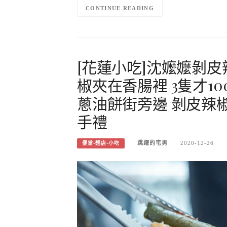
CONTINUE READING
[花蓮小吃]沈嬤嬤剝皮
椒夾在香腸裡 3隻才1
蔥油餅街旁邊 剝皮辣椒
手禮
跳躍的宅男
2020-12-26
便當-麵店-小吃