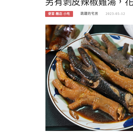
另有剝皮辣椒雞湯，
跳躍的宅男
2023-05-12
便當-麵店-小吃