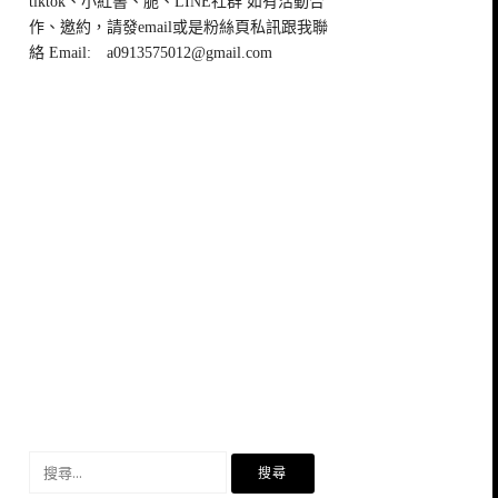
tiktok、小紅書、脆、LINE社群 如有活動合
作、邀約，請發email或是粉絲頁私訊跟我聯
絡 Email:
a0913575012@gmail.com
搜
尋