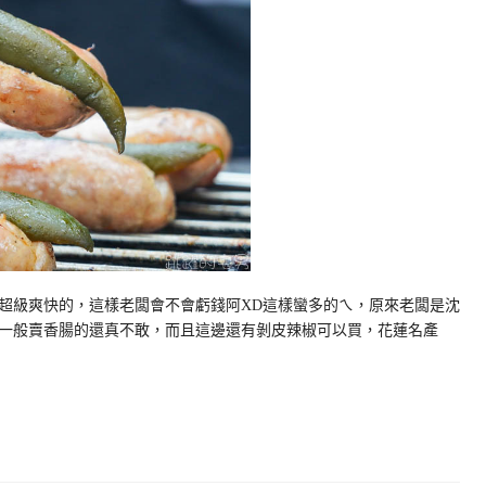
超級爽快的，這樣老闆會不會虧錢阿XD這樣蠻多的ㄟ，原來老闆是沈
一般賣香腸的還真不敢，而且這邊還有剝皮辣椒可以買，花蓮名產