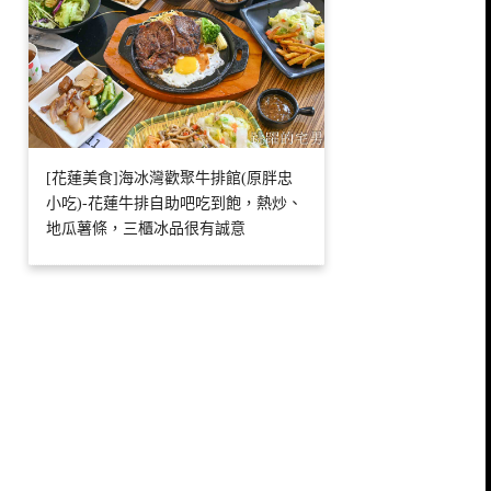
[花蓮美食]海冰灣歡聚牛排館(原胖忠
小吃)-花蓮牛排自助吧吃到飽，熱炒、
地瓜薯條，三櫃冰品很有誠意