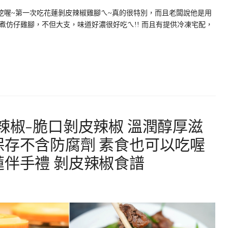
挖喔~第一次吃花蓮剝皮辣椒雞腳ㄟ~真的很特別，而且老闆說他是用
煮仿仔雞腳，不但大支，味道好濃很好吃ㄟ!! 而且有提供冷凍宅配，
辣椒-脆口剝皮辣椒 溫潤醇厚滋
保存不含防腐劑 素食也可以吃喔
蓮伴手禮 剝皮辣椒食譜