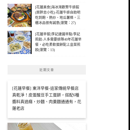
[花蓮美食]海冰灣歡聚牛排館
(原胖忠小吃)-花蓮牛排自助吧
吃到飽，熱炒、地瓜薯條，三
櫃冰品很有誠意(瀏覽：27)
[花蓮早餐]李記建國早點/李記
煎餃-人多需要排隊40年花蓮早
餐，必吃柔軟蛋餅配上韭菜煎
餃(瀏覽：13)
近期文章
[花蓮早餐] 東洋早餐-這家傳統早餐店
真乾淨！皮蛋酸豆手工蛋餅，搭配6種
醬料真過癮，炒麵、肉羹麵通通有，花
蓮老店