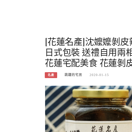
[花蓮名產]沈嬤嬤剝皮
日式包裝 送禮自用兩
花蓮宅配美食 花蓮剝
跳躍的宅男
2020-01-15
名產