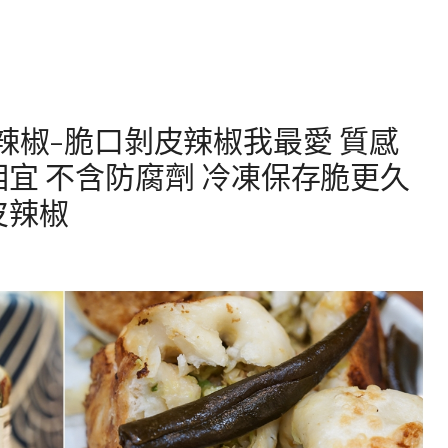
辣椒-脆口剝皮辣椒我最愛 質感
相宜 不含防腐劑 冷凍保存脆更久
皮辣椒