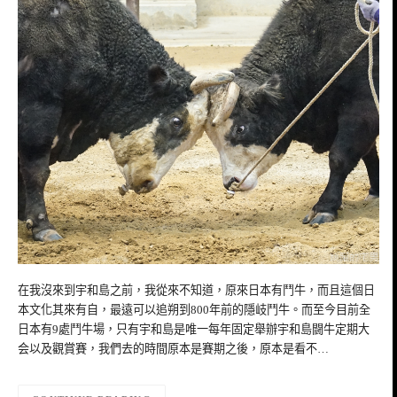
在我沒來到宇和島之前，我從來不知道，原來日本有鬥牛，而且這個日
本文化其來有自，最遠可以追朔到800年前的隱岐鬥牛。而至今目前全
日本有9處鬥牛場，只有宇和島是唯一每年固定舉辦宇和島闘牛定期大
会以及觀賞賽，我們去的時間原本是賽期之後，原本是看不…