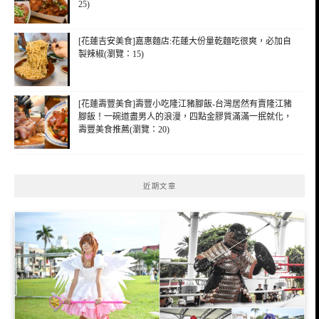
25)
[花蓮吉安美食]嘉惠麵店:花蓮大份量乾麵吃很爽，必加自
製辣椒(瀏覽：15)
[花蓮壽豐美食]壽豐小吃隆江豬腳飯-台灣居然有賣隆江豬
腳飯！一碗道盡男人的浪漫，四點金膠質滿滿一抿就化，
壽豐美食推薦(瀏覽：20)
近期文章