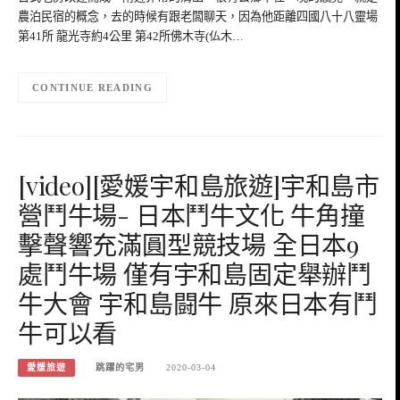
農泊民宿的概念，去的時候有跟老闆聊天，因為他距離四國八十八靈場
第41所 龍光寺約4公里 第42所佛木寺(仏木…
CONTINUE READING
[video][愛媛宇和島旅遊]宇和島市
營鬥牛場- 日本鬥牛文化 牛角撞
擊聲響充滿圓型競技場 全日本9
處鬥牛場 僅有宇和島固定舉辦鬥
牛大會 宇和島闘牛 原來日本有鬥
牛可以看
愛媛旅遊
跳躍的宅男
2020-03-04