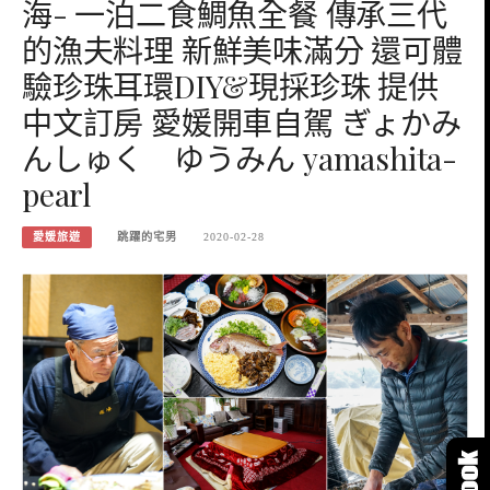
海- 一泊二食鯛魚全餐 傳承三代
的漁夫料理 新鮮美味滿分 還可體
驗珍珠耳環DIY&現採珍珠 提供
中文訂房 愛媛開車自駕 ぎょかみ
んしゅく ゆうみん yamashita-
pearl
愛媛旅遊
跳躍的宅男
2020-02-28