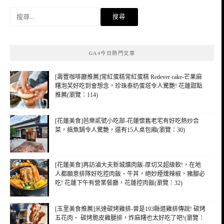
搜
尋
關
鍵
GA4今日熱門文章
字:
[壽豐咖啡廳推薦]常紅蛋糕常紅蛋糕 Redever cake-芒果麻
糬泡芙好吃到會想念，珍珠泰奶蛋塔令人驚艷! 花蓮甜點
推薦(瀏覽：114)
[花蓮美食]芭樂貳號小吃部-花蓮懷舊老宅有好吃熱炒合
菜，搞魚鍋令人驚艷，還有15人桌包廂(瀏覽：30)
[花蓮美食]再訪滷大夫新城爌肉飯-厚切又超級軟!，在地
人都願意排隊好吃控肉飯、牛丼，絕妙煙燻辣椒，豬腳必
吃! 花蓮下午有營業餐廳，花蓮控肉飯(瀏覽：32)
[玉里美食推薦]米達碳烤雞排-曾是193縣道雞排傳說! 碳烤
五花肉、 碳烤脆皮雞腿排，炸麻糬也太好吃了吧!(瀏覽：