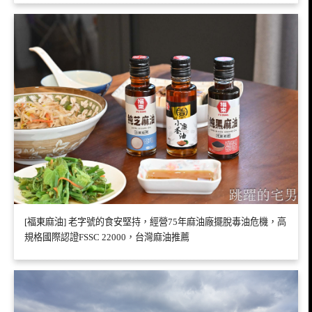
[福東麻油] 老字號的食安堅持，經營75年麻油廠擺脫毒油危機，高
規格國際認證FSSC 22000，台灣麻油推薦