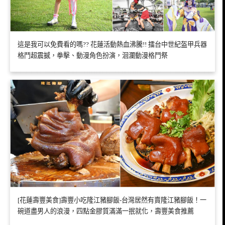
這是我可以免費看的嗎?? 花蓮活動熱血沸騰!! 擂台中世紀盔甲兵器
格鬥超震撼，拳擊、動漫角色扮演，洄瀾動漫格鬥祭
[花蓮壽豐美食]壽豐小吃隆江豬腳飯-台灣居然有賣隆江豬腳飯！一
碗道盡男人的浪漫，四點金膠質滿滿一抿就化，壽豐美食推薦