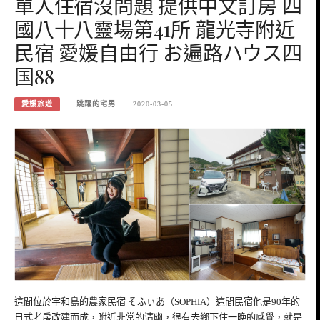
單人住宿沒問題 提供中文訂房 四
國八十八靈場第41所 龍光寺附近
民宿 愛媛自由行 お遍路ハウス四
国88
愛媛旅遊
跳躍的宅男
2020-03-05
這間位於宇和島的農家民宿 そふぃあ（SOPHIA）這間民宿他是90年的
日式老房改建而成，附近非常的清幽，很有去鄉下住一晚的感覺，就是