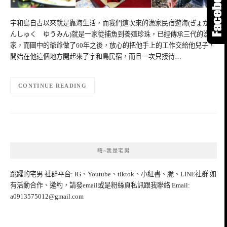
宇和島自古以來就是靠海生活，而我們這次來的漁家民宿遊海(ぎょかみ
んしゅく ゆうみん)就是一家從捕魚到養殖珍珠，已經傳承三代的漁
家，而圖中的爺爺做了60年之後，放心的把他手上的工作交給他兒子，
開始在他這個地方開起來了宇和島民宿，而且一次只接待…
CONTINUE READING
嗨~我是宅男
跳躍的宅男 社群平台: IG、Youtube、tiktok、小紅書、脆、LINE社群 如
有活動合作、邀約，請發email或是粉絲頁私訊跟我聯絡 Email:
a0913575012@gmail.com