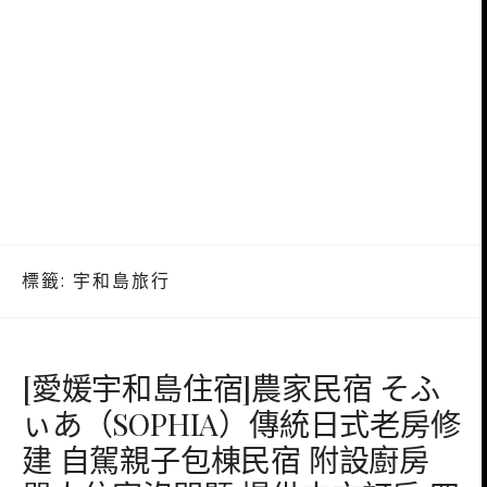
標籤:
宇和島旅行
[愛媛宇和島住宿]農家民宿 そふ
ぃあ（SOPHIA）傳統日式老房修
建 自駕親子包棟民宿 附設廚房