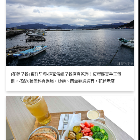
[花蓮早餐] 東洋早餐-這家傳統早餐店真乾淨！皮蛋酸豆手工蛋
餅，搭配6種醬料真過癮，炒麵、肉羹麵通通有，花蓮老店