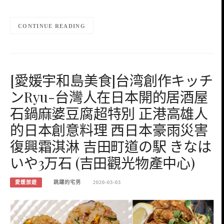
CONTINUE READING
[愛媛宇和島美食]台湾創作キッチ
ンRyu-台灣人在日本開的居酒屋
石鍋麻婆豆腐超特別 正港高雄人
的日本創意料理 西日本豪雨災害
復興霜淇淋 吉田町道の駅 きなは
いや3万石 (吉田觀光物產中心)
愛媛旅遊
跳躍的宅男
2020-03-03