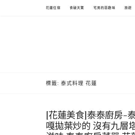
Skip
花蓮住宿
食破天驚
宅男的惡趣味
旅遊
to
content
標籤:
泰式料理 花蓮
[花蓮美食]泰泰廚房-
嘎拋葉炒的 沒有九層