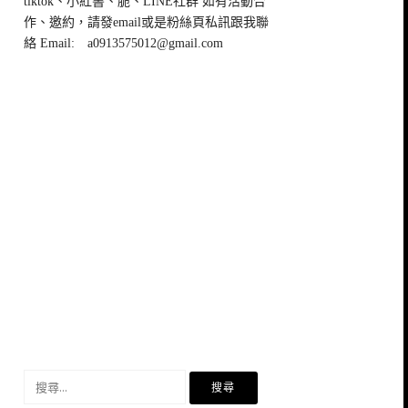
tiktok、小紅書、脆、LINE社群 如有活動合
作、邀約，請發email或是粉絲頁私訊跟我聯
絡 Email:
a0913575012@gmail.com
搜
尋