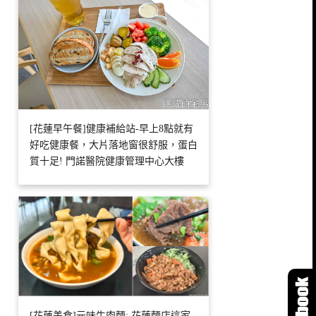
[花蓮早午餐]健康補給站-早上8點就有
好吃健康餐，大片落地窗很舒服，蛋白
質十足! 門諾醫院健康管理中心大樓
[花蓮美食]元味牛肉麵: 花蓮麵店這家