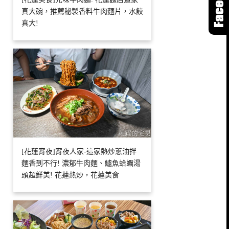
真大碗，推薦秘製香料牛肉麵片，水餃
真大!
[花蓮宵夜]宵夜人家-這家熱炒蔥油拌
麵香到不行! 濃郁牛肉麵、鱸魚蛤蠣湯
頭超鮮美! 花蓮熱炒，花蓮美食