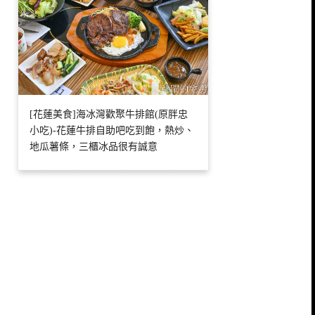
[花蓮美食]海冰灣歡聚牛排館(原胖忠
小吃)-花蓮牛排自助吧吃到飽，熱炒、
地瓜薯條，三櫃冰品很有誠意