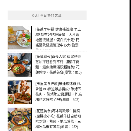
關
鍵
GA4今日熱門文章
字:
[花蓮早午餐]健康補給站-早上
8點就有好吃健康餐，大片落
地窗很舒服，蛋白質十足! 門
諾醫院健康管理中心大樓(瀏
覽：4,813)
[花蓮宵夜]宵夜人家-這家熱炒
蔥油拌麵香到不行! 濃郁牛肉
麵、鱸魚蛤蠣湯頭超鮮美! 花
蓮熱炒，花蓮美食(瀏覽：816)
[玉里美食推薦]米達碳烤雞排-
曾是193縣道雞排傳說! 碳烤五
花肉、 碳烤脆皮雞腿排，炸麻
糬也太好吃了吧!(瀏覽：302)
[花蓮美食]海冰灣歡聚牛排館
(原胖忠小吃)-花蓮牛排自助吧
吃到飽，熱炒、地瓜薯條，三
櫃冰品很有誠意(瀏覽：252)