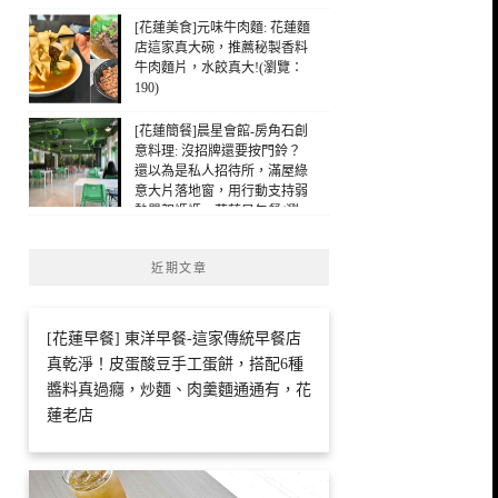
[花蓮美食]元味牛肉麵: 花蓮麵
店這家真大碗，推薦秘製香料
牛肉麵片，水餃真大!(瀏覽：
190)
[花蓮簡餐]晨星會館-房角石創
意料理: 沒招牌還要按門鈴？
還以為是私人招待所，滿屋綠
意大片落地窗，用行動支持弱
勢單親媽媽，花蓮早午餐(瀏
覽：134)
近期文章
[花蓮早餐] 東洋早餐-這家傳統早餐店
真乾淨！皮蛋酸豆手工蛋餅，搭配6種
醬料真過癮，炒麵、肉羹麵通通有，花
蓮老店