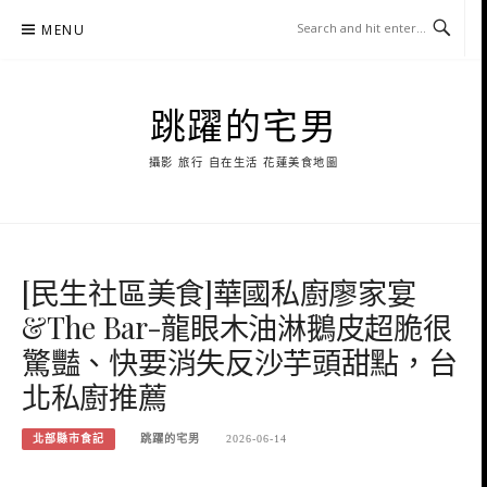
Skip
MENU
to
content
跳躍的宅男
攝影 旅行 自在生活 花蓮美食地圖
[民生社區美食]華國私廚廖家宴
&The Bar-龍眼木油淋鵝皮超脆很
驚豔、快要消失反沙芋頭甜點，台
北私廚推薦
北部縣市食記
跳躍的宅男
2026-06-14