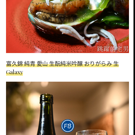
富久錦 純青 愛山 生酛純米吟醸 おりがらみ 生
Galaxy