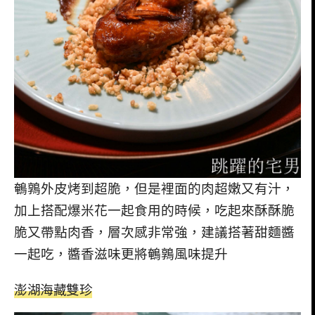
鵪鶉外皮烤到超脆，但是裡面的肉超嫩又有汁，
加上搭配爆米花一起食用的時候，吃起來酥酥脆
脆又帶點肉香，層次感非常強，建議搭著甜麵醬
一起吃，醬香滋味更將鵪鶉風味提升
澎湖海藏雙珍