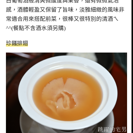
白葡萄酒般清爽微酸度與果香，還有微微氣泡
感，酒體輕盈又保留了旨味，淡雅細緻的風味非
常適合用來搭配前菜，很棒又很特別的清酒ㄟ
^^(餐點不含酒水須另購)
珍饈排翅