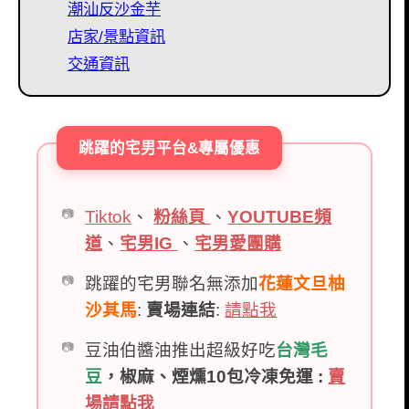
潮汕反沙金芋
店家/景點資訊
交通資訊
跳躍的宅男平台&專屬優惠
Tiktok
、
粉絲頁
、
YOUTUBE頻
道
、
宅男IG
、
宅男愛團購
跳躍的宅男聯名無添加
花蓮文旦柚
沙其馬
:
賣場連結
:
請點我
豆油伯醬油推出超級好吃
台灣毛
豆
，椒麻、煙燻10包冷凍免運 :
賣
場請點我