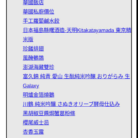
華國飯店
華國私廚價位
手工蘿蔔鹹水餃
日本福島縣曙酒造-天明Kitakatayamada 東京精
米版
珍饈排翅
風醃鵪鶉
澎湖海藏雙珍
富久錦 純青 愛山 生酛純米吟醸 おりがらみ 生
Galaxy
明爐金箔燒鵝
川鶴 純米吟釀 さぬきオリーブ酵母仕込み
黑胡椒豆醬焗蟹葛粉條
櫻尾威士忌
杏香玉露