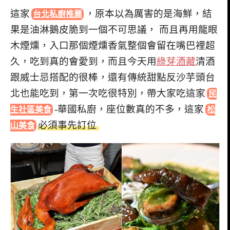
這家
，原本以為厲害的是海鮮，結
台北私廚推薦
果是油淋鵝皮脆到一個不可思議， 而且再用龍眼
木煙燻，入口那個煙燻香氣整個會留在嘴巴裡超
久，吃到真的會愛到，而且今天用
綠芽酒藏
清酒
跟威士忌搭配的很棒，還有傳統甜點反沙芋頭台
北也能吃到，第一次吃很特別，帶大家吃這家
民
-華國私廚，座位數真的不多，這家
生社區美食
松
必須事先訂位
山美食