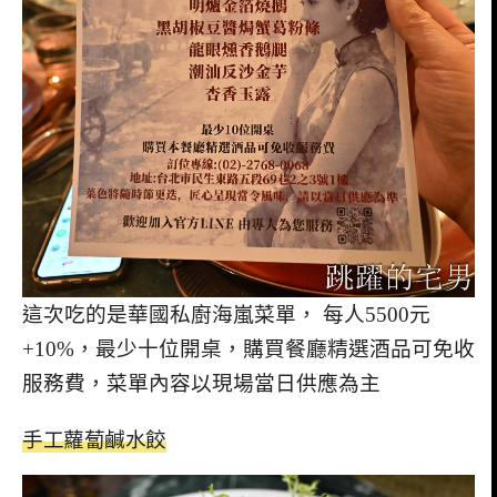
這次吃的是華國私廚海嵐菜單， 每人5500元
+10%，最少十位開桌，購買餐廳精選酒品可免收
服務費，菜單內容以現場當日供應為主
手工蘿蔔鹹水餃