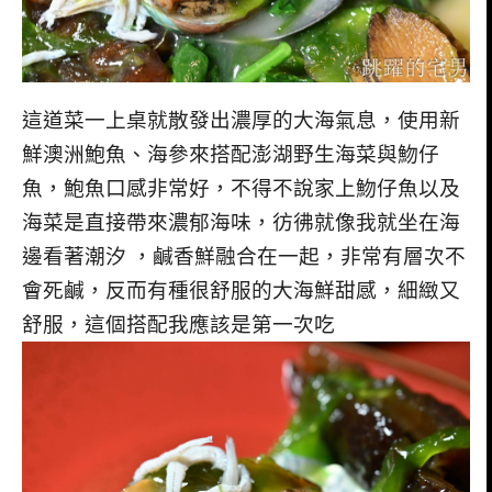
這道菜一上桌就散發出濃厚的大海氣息，使用新
鮮澳洲鮑魚、海參來搭配澎湖野生海菜與魩仔
魚，鮑魚口感非常好，不得不說家上魩仔魚以及
海菜是直接帶來濃郁海味，彷彿就像我就坐在海
邊看著潮汐 ，鹹香鮮融合在一起，非常有層次不
會死鹹，反而有種很舒服的大海鮮甜感，細緻又
舒服，這個搭配我應該是第一次吃