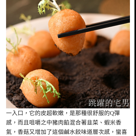
一入口，它的皮超軟嫩，是那種很舒服的Q彈
感，而且咀嚼之中豬肉餡混合著韭菜、蝦米香
氣，香菇又增加了這個鹹水餃味道層次感，蠻喜