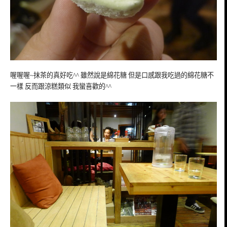
喔喔喔~抹茶的真好吃^^ 雖然說是綿花糖 但是口感跟我吃過的綿花糖不
一樣 反而跟涼糕類似 我蠻喜歡的^^