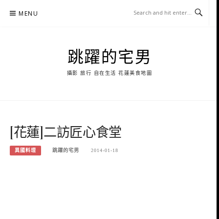
Skip
MENU
to
content
跳躍的宅男
攝影 旅行 自在生活 花蓮美食地圖
[花蓮]二訪匠心食堂
異國料理
跳躍的宅男
2014-01-18