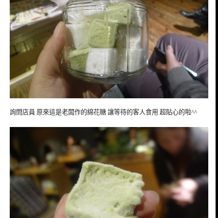
詢問店員 原來這是老闆作的綿花糖 讓等待的客人食用 超貼心的啦^^