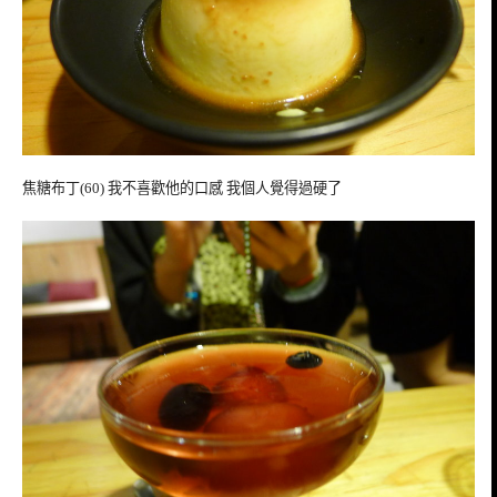
焦糖布丁(60) 我不喜歡他的口感 我個人覺得過硬了