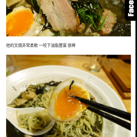
他的叉燒非常柔軟 一咬下油脂豐富 很棒