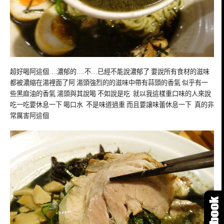
超好喝阿這個….濃郁的….不…已經不能說濃郁了 要說所有食材的滋味
都被濃縮在湯裡面了阿 湯頭強烈的的滋味中帶有蒜頭的香氣 似乎有一
些黑麻油的香氣 湯頭與其說喝 不如說是吃 就以我這樣重口味的人來說
吃一吃要休息一下 喝口水 不是味道過重 而且要讓味蕾休息一下 真的非
常厲害阿這個