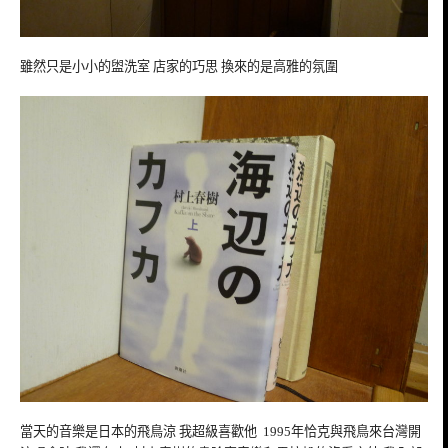
雖然只是小小的盥洗室 店家的巧思 換來的是高雅的氛圍
當天的音樂是日本的飛鳥涼 我超級喜歡他 1995年恰克與飛鳥來台灣開