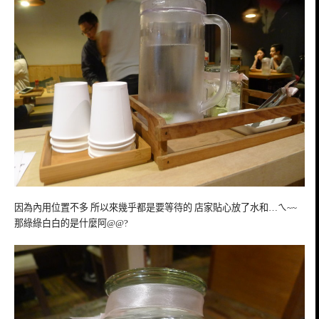
因為內用位置不多 所以來幾乎都是要等待的 店家貼心放了水和…ㄟ~~
那綠綠白白的是什麼阿@@?