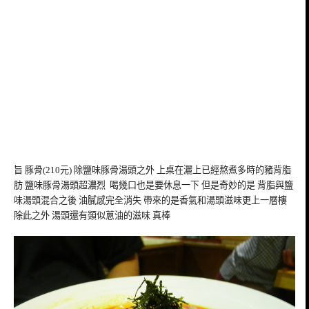
旨 豚骨(210元) 除鹽味豚骨湯頭之外 上桌在灑上已經熬煮多時的豬背脂
肪 鹽味豚骨湯頭超濃烈 喝幾口也是要休息一下 但是奇妙的是 背脂與鹽
味湯頭混合之後 油膩感完全消失 帶來的是香氣和湯頭滋味更上一層樓
除此之外 湯頭還有類似蔥油的滋味 真棒