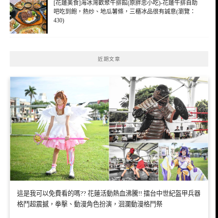
[花蓮美食]海冰灣歡聚牛排館(原胖忠小吃)-花蓮牛排自助
吧吃到飽，熱炒、地瓜薯條，三櫃冰品很有誠意(瀏覽：
430)
近期文章
這是我可以免費看的嗎?? 花蓮活動熱血沸騰!! 擂台中世紀盔甲兵器
格鬥超震撼，拳擊、動漫角色扮演，洄瀾動漫格鬥祭