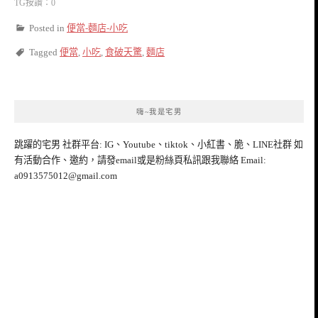
TG按讚：0
Posted in
便當-麵店-小吃
Tagged
便當
,
小吃
,
食破天驚
,
麵店
嗨~我是宅男
跳躍的宅男 社群平台: IG、Youtube、tiktok、小紅書、脆、LINE社群 如
有活動合作、邀約，請發email或是粉絲頁私訊跟我聯絡 Email:
a0913575012@gmail.com