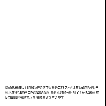
我記得沒錯的話 他應該是從建林街搬過去的 之前吃他的海鮮麵就很喜
歡 現在搬到這裡 口味我還是喜歡 醬料真的加分啊 對了 他可以選麵 有
拉面黃麵和米粉可以選 黃麵應該就不會硬了