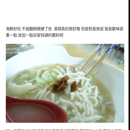
海鮮好吃 不過麵稍微硬了些 湯頭真的很好喝 但是對我來說 我喜歡味道
重一點 就加一點店家特調的醬料吧