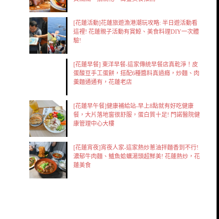
[花蓮活動]花蓮旅遊漁港潮玩攻略: 半日遊活動看
這裡! 花蓮親子活動有賞鯨、美食料理DIY一次體
驗!
[花蓮早餐] 東洋早餐-這家傳統早餐店真乾淨！皮
蛋酸豆手工蛋餅，搭配6種醬料真過癮，炒麵、肉
羹麵通通有，花蓮老店
[花蓮早午餐]健康補給站-早上8點就有好吃健康
餐，大片落地窗很舒服，蛋白質十足! 門諾醫院健
康管理中心大樓
[花蓮宵夜]宵夜人家-這家熱炒蔥油拌麵香到不行!
濃郁牛肉麵、鱸魚蛤蠣湯頭超鮮美! 花蓮熱炒，花
蓮美食