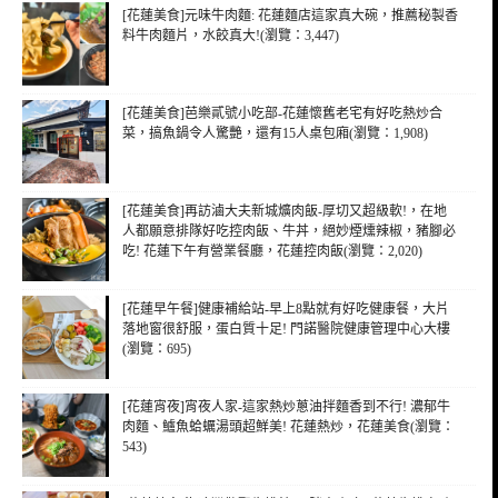
[花蓮美食]元味牛肉麵: 花蓮麵店這家真大碗，推薦秘製香
料牛肉麵片，水餃真大!(瀏覽：3,447)
[花蓮美食]芭樂貳號小吃部-花蓮懷舊老宅有好吃熱炒合
菜，搞魚鍋令人驚艷，還有15人桌包廂(瀏覽：1,908)
[花蓮美食]再訪滷大夫新城爌肉飯-厚切又超級軟!，在地
人都願意排隊好吃控肉飯、牛丼，絕妙煙燻辣椒，豬腳必
吃! 花蓮下午有營業餐廳，花蓮控肉飯(瀏覽：2,020)
[花蓮早午餐]健康補給站-早上8點就有好吃健康餐，大片
落地窗很舒服，蛋白質十足! 門諾醫院健康管理中心大樓
(瀏覽：695)
[花蓮宵夜]宵夜人家-這家熱炒蔥油拌麵香到不行! 濃郁牛
肉麵、鱸魚蛤蠣湯頭超鮮美! 花蓮熱炒，花蓮美食(瀏覽：
543)