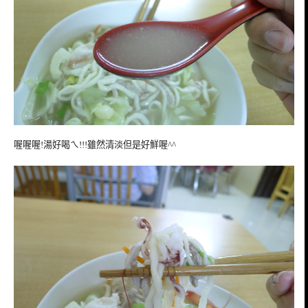
喔喔喔!湯好喝ㄟ!!!雖然清淡但是好鮮喔^^