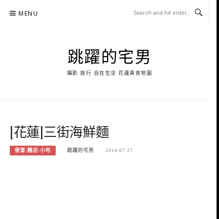
Skip
MENU
to
content
跳躍的宅男
攝影 旅行 自在生活 花蓮美食地圖
[花蓮]三街海鮮麵
便當-麵店-小吃
跳躍的宅男
2014-07-27