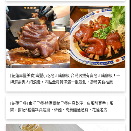
[花蓮壽豐美食]壽豐小吃隆江豬腳飯-台灣居然有賣隆江豬腳飯！一
碗道盡男人的浪漫，四點金膠質滿滿一抿就化，壽豐美食推薦
[花蓮早餐] 東洋早餐-這家傳統早餐店真乾淨！皮蛋酸豆手工蛋
餅，搭配6種醬料真過癮，炒麵、肉羹麵通通有，花蓮老店