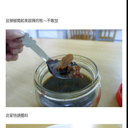
這辣椒聞起來超辣的啦><不敢加
店家特調醬料