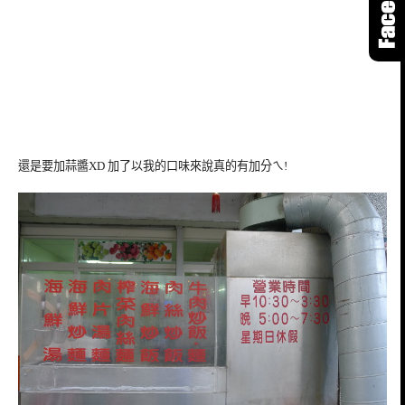
還是要加蒜醬XD 加了以我的口味來說真的有加分ㄟ!