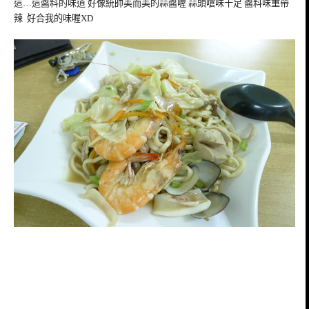
這…這醬料的味道 好像統帥美而美的蒜醬喔 蒜頭嗆味十足 醬料味重帶
辣 好合我的味喔XD