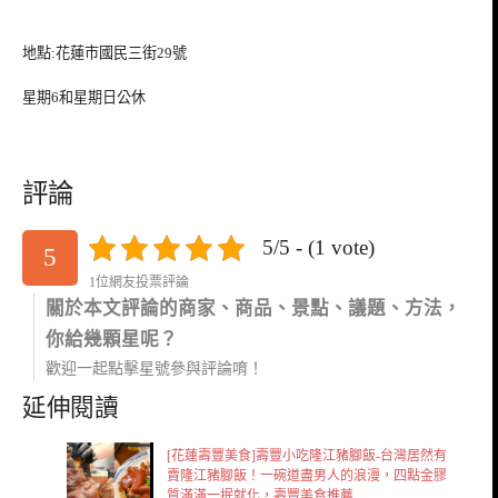
地點:花蓮市國民三街29號
星期6和星期日公休
評論
5/5 - (1 vote)
5
1位網友投票評論
關於本文評論的商家、商品、景點、議題、方法，
你給幾顆星呢？
歡迎一起點擊星號參與評論唷！
延伸閱讀
[花蓮壽豐美食]壽豐小吃隆江豬腳飯-台灣居然有
賣隆江豬腳飯！一碗道盡男人的浪漫，四點金膠
質滿滿一抿就化，壽豐美食推薦