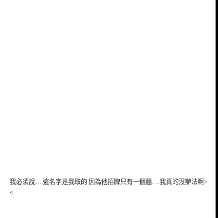
我必須說….這名字是我取的 因為他招牌只有一個麵….我真的沒辦法啊>
<