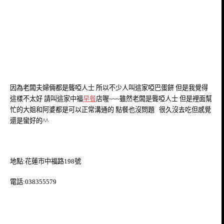
因為老闆夫婦倆都是聾啞人士 所以不少人叫這家啞巴蛋餅 但是我覺得
這樣不太好 請叫這家中福
早餐
店喔~~~雖然老闆是聾啞人士 但是裡面幫
忙的大姐和阿婆都是可以正常溝通的 點餐也沒問題 很久沒去吃但感覺
還是蠻好的^^
地點:花蓮市中福路198號
電話:038355579