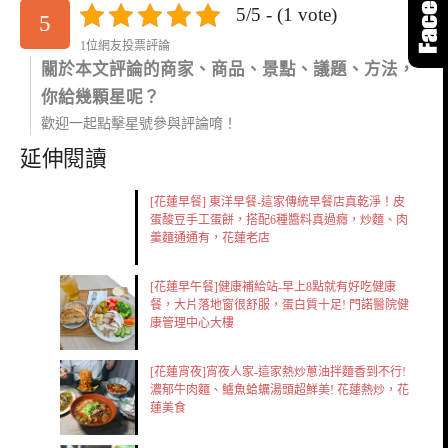
5/5 - (1 vote)
5
1位網友投票評論
關於本文評論的商家、商品、景點、議題、方法，
你給幾顆星呢？
歡迎一起點擊星號參與評論唷！
延伸閱讀
[花蓮早餐] 東洋早餐-這家傳統早餐店真乾淨！皮
蛋酸豆手工蛋餅，搭配6種醬料真過癮，炒麵、肉
羹麵通通有，花蓮老店
[花蓮早午餐]健康補給站-早上8點就有好吃健康
餐，大片落地窗很舒服，蛋白質十足! 門諾醫院健
康管理中心大樓
[花蓮宵夜]宵夜人家-這家熱炒蔥油拌麵香到不行!
濃郁牛肉麵、鱸魚蛤蠣湯頭超鮮美! 花蓮熱炒，花
蓮美食