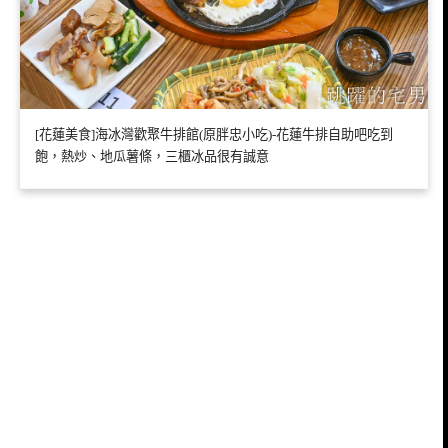
[花蓮美食]海冰灣歡聚牛排館(原胖忠小吃)-花蓮牛排自助吧吃到
飽，熱炒、地瓜薯條，三櫃冰品很有誠意