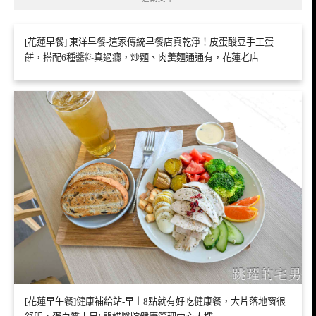
[花蓮早餐] 東洋早餐-這家傳統早餐店真乾淨！皮蛋酸豆手工蛋
餅，搭配6種醬料真過癮，炒麵、肉羹麵通通有，花蓮老店
[花蓮早午餐]健康補給站-早上8點就有好吃健康餐，大片落地窗很