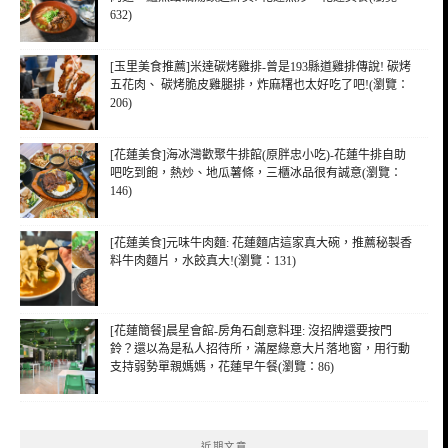
632)
[玉里美食推薦]米達碳烤雞排-曾是193縣道雞排傳說! 碳烤
五花肉、 碳烤脆皮雞腿排，炸麻糬也太好吃了吧!(瀏覽：
206)
[花蓮美食]海冰灣歡聚牛排館(原胖忠小吃)-花蓮牛排自助
吧吃到飽，熱炒、地瓜薯條，三櫃冰品很有誠意(瀏覽：
146)
[花蓮美食]元味牛肉麵: 花蓮麵店這家真大碗，推薦秘製香
料牛肉麵片，水餃真大!(瀏覽：131)
[花蓮簡餐]晨星會館-房角石創意料理: 沒招牌還要按門
鈴？還以為是私人招待所，滿屋綠意大片落地窗，用行動
支持弱勢單親媽媽，花蓮早午餐(瀏覽：86)
近期文章