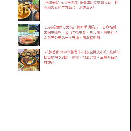
[花蓮美食]元味牛肉麵: 花蓮麵店這家真大碗，推
薦秘製香料牛肉麵片，水餃真大!
[2026福爾摩沙北海岸藝術季]北海岸一日遊推薦！
朱銘美術館、金山老街美食、白沙灣、網美打卡
點跳石公車站一次玩遍，潮歌藝術節
[花蓮美食]海冰灣歡聚牛排館(原胖忠小吃)-花蓮牛
排自助吧吃到飽，熱炒、地瓜薯條，三櫃冰品很
有誠意