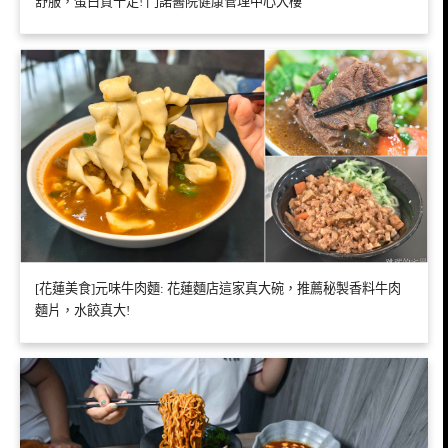
舒服，蛋白質十足! 門諾醫院健康管理中心大樓
[花蓮美食]元味牛肉麵: 花蓮麵店這家真大碗，推薦秘製香料牛肉
麵片，水餃真大!