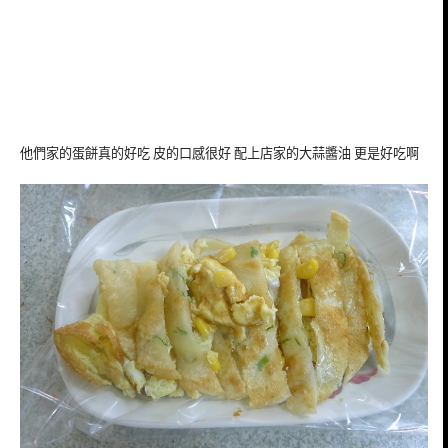
他們家的蛋餅真的好吃 皮的口感很好 配上店家的大蒜醬油 更是好吃啊