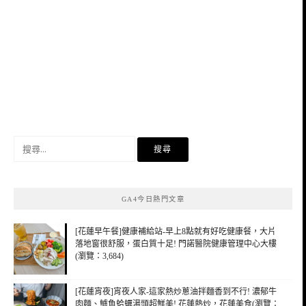
搜
尋
關
鍵
GA4今日熱門文章
字:
[花蓮早午餐]健康補給站-早上8點就有好吃健康餐，大片
落地窗很舒服，蛋白質十足! 門諾醫院健康管理中心大樓
(瀏覽：3,684)
[花蓮宵夜]宵夜人家-這家熱炒蔥油拌麵香到不行! 濃郁牛
肉麵、鱸魚蛤蠣湯頭超鮮美! 花蓮熱炒，花蓮美食(瀏覽：