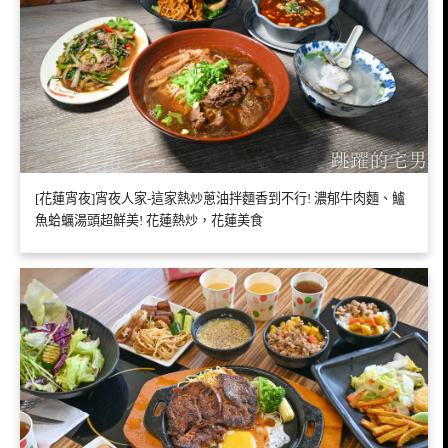
[花蓮宵夜]宵夜人家-這家熱炒蔥油拌麵香到不行! 濃郁牛肉麵、鱸
魚蛤蠣湯頭超鮮美! 花蓮熱炒，花蓮美食