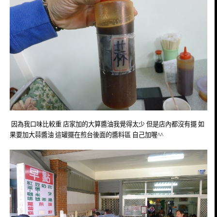
因為我口味比較重 店家加的大算醬油我覺得太少 但是店內都沒有擺 如
果要加大蒜醬油 這罐擺在煎台後面的醬料區 自己加喔^^